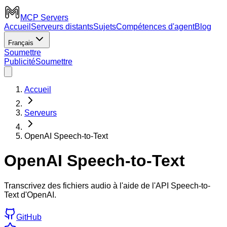
MCP Servers
Accueil
Serveurs distants
Sujets
Compétences d'agent
Blog
Français
Soumettre
Publicité
Soumettre
Accueil
Serveurs
OpenAI Speech-to-Text
OpenAI Speech-to-Text
Transcrivez des fichiers audio à l'aide de l'API Speech-to-
Text d'OpenAI.
GitHub