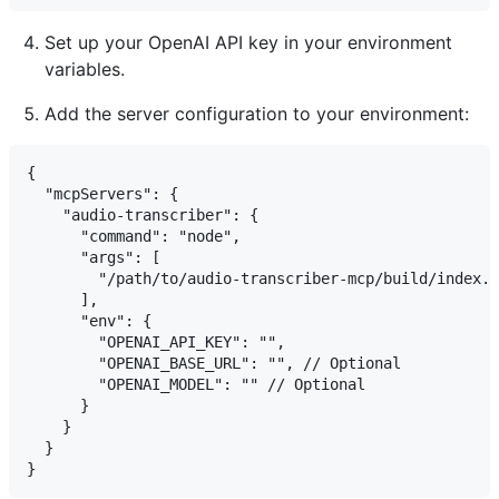
Set up your OpenAI API key in your environment
variables.
Add the server configuration to your environment:
{

  "mcpServers": {

    "audio-transcriber": {

      "command": "node",

      "args": [

        "/path/to/audio-transcriber-mcp/build/index.j
      ],

      "env": {

        "OPENAI_API_KEY": "",

        "OPENAI_BASE_URL": "", // Optional

        "OPENAI_MODEL": "" // Optional

      }

    }

  }
