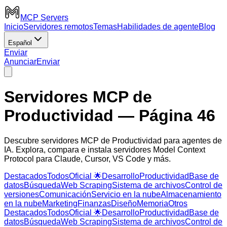
MCP Servers
Inicio
Servidores remotos
Temas
Habilidades de agente
Blog
Español
Enviar
Anunciar
Enviar
Servidores MCP de
Productividad
— Página 46
Descubre servidores MCP de Productividad para agentes de
IA. Explora, compara e instala servidores Model Context
Protocol para Claude, Cursor, VS Code y más.
Destacados
Todos
Oficial 🌟
Desarrollo
Productividad
Base de
datos
Búsqueda
Web Scraping
Sistema de archivos
Control de
versiones
Comunicación
Servicio en la nube
Almacenamiento
en la nube
Marketing
Finanzas
Diseño
Memoria
Otros
Destacados
Todos
Oficial 🌟
Desarrollo
Productividad
Base de
datos
Búsqueda
Web Scraping
Sistema de archivos
Control de