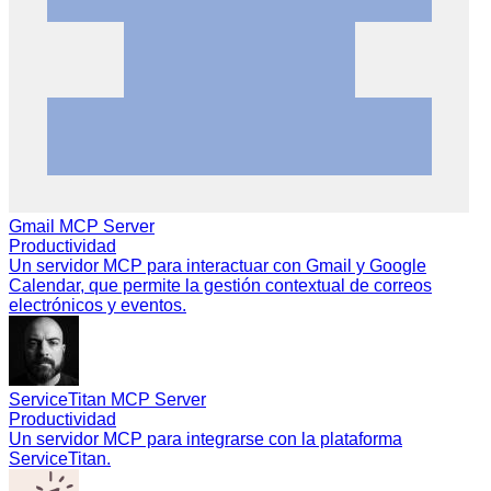
Gmail MCP Server
Productividad
Un servidor MCP para interactuar con Gmail y Google
Calendar, que permite la gestión contextual de correos
electrónicos y eventos.
ServiceTitan MCP Server
Productividad
Un servidor MCP para integrarse con la plataforma
ServiceTitan.