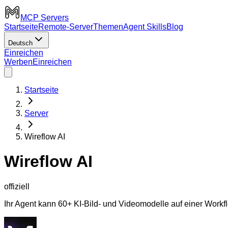
MCP Servers
Startseite
Remote-Server
Themen
Agent Skills
Blog
Deutsch
Einreichen
Werben
Einreichen
Startseite
Server
Wireflow AI
Wireflow AI
offiziell
Ihr Agent kann 60+ KI-Bild- und Videomodelle auf einer Workf