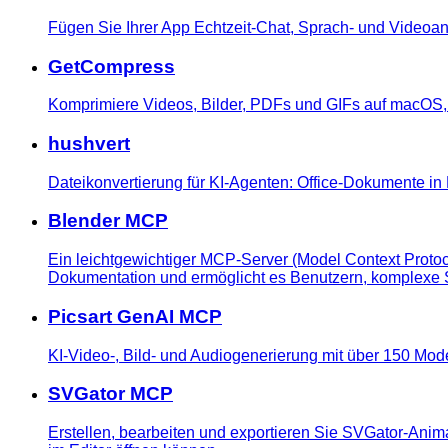
Fügen Sie Ihrer App Echtzeit-Chat, Sprach- und Videoan
GetCompress
Komprimiere Videos, Bilder, PDFs und GIFs auf macOS
hushvert
Dateikonvertierung für KI-Agenten: Office-Dokumente i
Blender MCP
Ein leichtgewichtiger MCP-Server (Model Context Protocol
Dokumentation und ermöglicht es Benutzern, komplexe 
Picsart GenAI MCP
KI-Video-, Bild- und Audiogenerierung mit über 150 Mod
SVGator MCP
Erstellen, bearbeiten und exportieren Sie SVGator-Anima