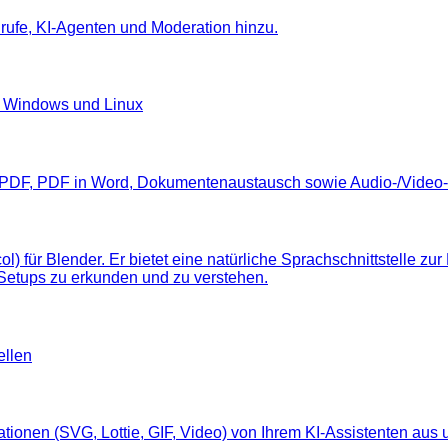
rufe, KI-Agenten und Moderation hinzu.
, Windows und Linux
n PDF, PDF in Word, Dokumentenaustausch sowie Audio-/Video-
) für Blender. Er bietet eine natürliche Sprachschnittstelle zur
Setups zu erkunden und zu verstehen.
ellen
tionen (SVG, Lottie, GIF, Video) von Ihrem KI-Assistenten aus u