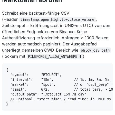
Schreibt eine backtest-fähige CSV
(Header
,
timestamp,open,high,low,close,volume
Zeitstempel = Eröffnungszeit in UNIX-ms UTC) von den
öffentlichen Endpunkten von Binance. Keine
Authentifizierung erforderlich. Anfragen > 1000 Balken
werden automatisch paginiert. Der Ausgabepfad
unterliegt demselben CWD-Bereich wie
ohlcv_csv_path
(lockern mit
).
PINEFORGE_ALLOW_ANYWHERE=1
{

  "symbol":      "BTCUSDT",

  "interval":    "15m",          // 1s, 1m, 3m, 5m, 1
  "market":      "spot",         // or "usdt_perp" fo
  "limit":       672,            // total bars; > 100
  "output_path": "./btcusdt_15m_7d.csv"

  // Optional: "start_time" / "end_time" in UNIX ms U