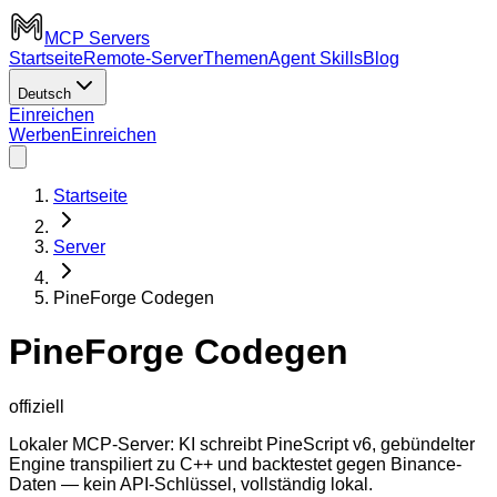
MCP Servers
Startseite
Remote-Server
Themen
Agent Skills
Blog
Deutsch
Einreichen
Werben
Einreichen
Startseite
Server
PineForge Codegen
PineForge Codegen
offiziell
Lokaler MCP-Server: KI schreibt PineScript v6, gebündelter
Engine transpiliert zu C++ und backtestet gegen Binance-
Daten — kein API-Schlüssel, vollständig lokal.