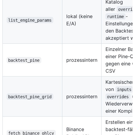
Katalog
aller
overri
lokal (keine
-
runtime
list_engine_params
E/A)
Einstellungen
den Backtes
akzeptiert 
Einzelner Ba
einer Pine-Qu
prozessintern
backtest_pine
gegen eine 
CSV
Kartesische
von
inputs
prozessintern
u
backtest_pine_grid
overrides
Wiederverw
einer Kompil
Erstellen ein
Binance
backtest-fä
fetch_binance_ohlcv