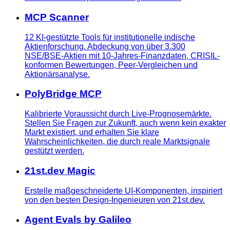
MCP Scanner
12 KI-gestützte Tools für institutionelle indische
Aktienforschung. Abdeckung von über 3.300
NSE/BSE-Aktien mit 10-Jahres-Finanzdaten, CRISIL-
konformen Bewertungen, Peer-Vergleichen und
Aktionärsanalyse.
PolyBridge MCP
Kalibrierte Voraussicht durch Live-Prognosemärkte.
Stellen Sie Fragen zur Zukunft, auch wenn kein exakter
Markt existiert, und erhalten Sie klare
Wahrscheinlichkeiten, die durch reale Marktsignale
gestützt werden.
21st.dev Magic
Erstelle maßgeschneiderte UI-Komponenten, inspiriert
von den besten Design-Ingenieuren von 21st.dev.
Agent Evals by Galileo