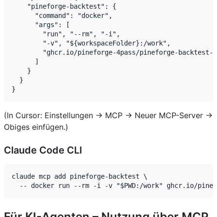
    "pineforge-backtest": {

      "command": "docker",

      "args": [

        "run", "--rm", "-i",

        "-v", "${workspaceFolder}:/work",

        "ghcr.io/pineforge-4pass/pineforge-backtest-m
      ]

    }

  }

(In Cursor: Einstellungen → MCP → Neuer MCP-Server →
Obiges einfügen.)
Claude Code CLI
claude mcp add pineforge-backtest \

Für KI-Agenten – Nutzung über MCP