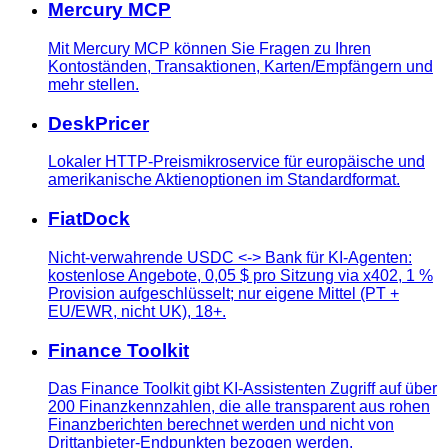
Mercury MCP
Mit Mercury MCP können Sie Fragen zu Ihren
Kontoständen, Transaktionen, Karten/Empfängern und
mehr stellen.
DeskPricer
Lokaler HTTP-Preismikroservice für europäische und
amerikanische Aktienoptionen im Standardformat.
FiatDock
Nicht-verwahrende USDC <-> Bank für KI-Agenten:
kostenlose Angebote, 0,05 $ pro Sitzung via x402, 1 %
Provision aufgeschlüsselt; nur eigene Mittel (PT +
EU/EWR, nicht UK), 18+.
Finance Toolkit
Das Finance Toolkit gibt KI-Assistenten Zugriff auf über
200 Finanzkennzahlen, die alle transparent aus rohen
Finanzberichten berechnet werden und nicht von
Drittanbieter-Endpunkten bezogen werden.