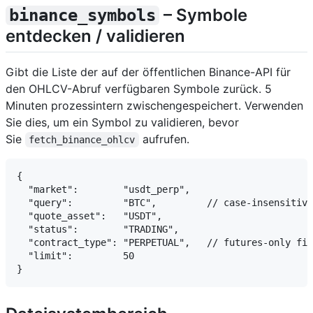
– Symbole
binance_symbols
entdecken / validieren
Gibt die Liste der auf der öffentlichen Binance-API für
den OHLCV-Abruf verfügbaren Symbole zurück. 5
Minuten prozessintern zwischengespeichert. Verwenden
Sie dies, um ein Symbol zu validieren, bevor
Sie
aufrufen.
fetch_binance_ohlcv
{

  "market":        "usdt_perp",

  "query":         "BTC",         // case-insensitive
  "quote_asset":   "USDT",

  "status":        "TRADING",

  "contract_type": "PERPETUAL",   // futures-only fil
  "limit":         50
