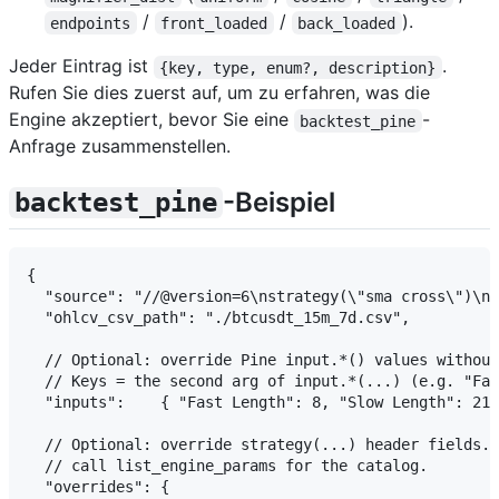
/
/
).
endpoints
front_loaded
back_loaded
Jeder Eintrag ist
.
{key, type, enum?, description}
Rufen Sie dies zuerst auf, um zu erfahren, was die
Engine akzeptiert, bevor Sie eine
-
backtest_pine
Anfrage zusammenstellen.
-Beispiel
backtest_pine
{

  "source": "//@version=6\nstrategy(\"sma cross\")\n.
  "ohlcv_csv_path": "./btcusdt_15m_7d.csv",

  // Optional: override Pine input.*() values without
  // Keys = the second arg of input.*(...) (e.g. "Fas
  "inputs":    { "Fast Length": 8, "Slow Length": 21 
  // Optional: override strategy(...) header fields. 
  // call list_engine_params for the catalog.

  "overrides": {
