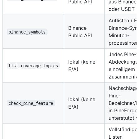
Public API
aus Binance
oder USDT-P
Auflisten / F
Binance
Binance-Sym
binance_symbols
Public API
Minuten-
prozessinter
Jedes Pine-
lokal (keine
Abdeckungs
list_coverage_topics
E/A)
einzeiligem 
Zusammenfa
Nachschlagen
Pine-
lokal (keine
Bezeichner/
check_pine_feature
E/A)
in PineForge
unterstützt 
Vollständige
Listen