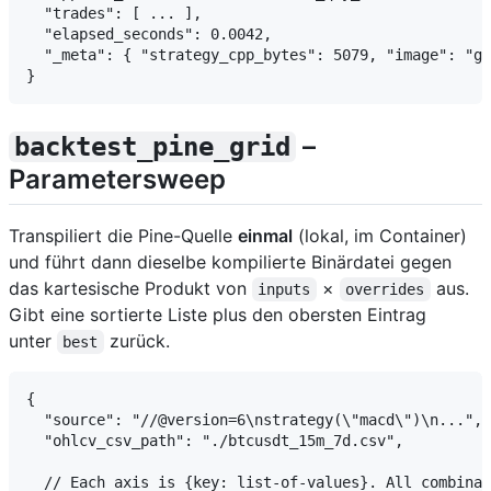
  "trades": [ ... ],

  "elapsed_seconds": 0.0042,

  "_meta": { "strategy_cpp_bytes": 5079, "image": "gh
–
backtest_pine_grid
Parametersweep
Transpiliert die Pine-Quelle
einmal
(lokal, im Container)
und führt dann dieselbe kompilierte Binärdatei gegen
das kartesische Produkt von
×
aus.
inputs
overrides
Gibt eine sortierte Liste plus den obersten Eintrag
unter
zurück.
best
{

  "source": "//@version=6\nstrategy(\"macd\")\n...",

  "ohlcv_csv_path": "./btcusdt_15m_7d.csv",

  // Each axis is {key: list-of-values}. All combinat