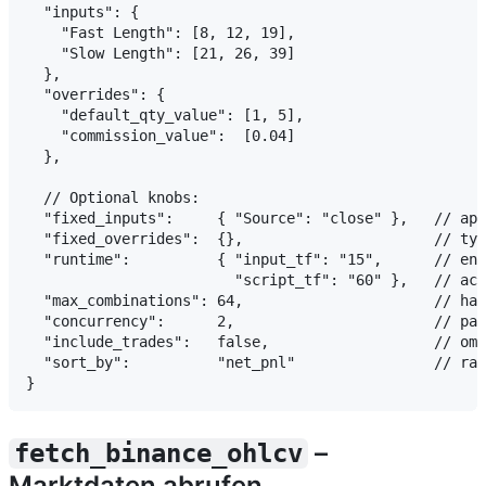
  "inputs": {

    "Fast Length": [8, 12, 19],

    "Slow Length": [21, 26, 39]

  },

  "overrides": {

    "default_qty_value": [1, 5],

    "commission_value":  [0.04]

  },

  // Optional knobs:

  "fixed_inputs":     { "Source": "close" },   // app
  "fixed_overrides":  {},                      // typ
  "runtime":          { "input_tf": "15",      // eng
                        "script_tf": "60" },   // acr
  "max_combinations": 64,                      // har
  "concurrency":      2,                       // par
  "include_trades":   false,                   // omi
  "sort_by":          "net_pnl"                // ran
–
fetch_binance_ohlcv
Marktdaten abrufen