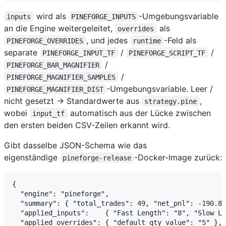
wird als
-Umgebungsvariable
inputs
PINEFORGE_INPUTS
an die Engine weitergeleitet,
als
overrides
, und jedes
-Feld als
PINEFORGE_OVERRIDES
runtime
separate
/
/
PINEFORGE_INPUT_TF
PINEFORGE_SCRIPT_TF
/
PINEFORGE_BAR_MAGNIFIER
/
PINEFORGE_MAGNIFIER_SAMPLES
-Umgebungsvariable. Leer /
PINEFORGE_MAGNIFIER_DIST
nicht gesetzt → Standardwerte aus
,
strategy.pine
wobei
automatisch aus der Lücke zwischen
input_tf
den ersten beiden CSV-Zeilen erkannt wird.
Gibt dasselbe JSON-Schema wie das
eigenständige
-Docker-Image zurück:
pineforge-release
{

  "engine": "pineforge",

  "summary": { "total_trades": 49, "net_pnl": -190.85
  "applied_inputs":    { "Fast Length": "8", "Slow Le
  "applied_overrides": { "default_qty_value": "5" },
