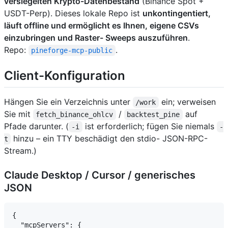
versiegelten Krypto-Datenbestand
(Binance Spot +
USDT-Perp). Dieses lokale Repo ist
unkontingentiert,
läuft offline und ermöglicht es Ihnen, eigene CSVs
einzubringen und Raster- Sweeps auszuführen
.
Repo:
.
pineforge-mcp-public
Client-Konfiguration
Hängen Sie ein Verzeichnis unter
ein; verweisen
/work
Sie mit
/
auf
fetch_binance_ohlcv
backtest_pine
Pfade darunter. (
ist erforderlich; fügen Sie niemals
-i
-
hinzu – ein TTY beschädigt den stdio- JSON-RPC-
t
Stream.)
Claude Desktop / Cursor / generisches
JSON
{

  "mcpServers": {
