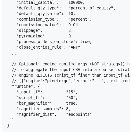
    "initial_capital":    100000,

    "default_qty_type":   "percent_of_equity",

    "default_qty_value":  10,

    "commission_type":    "percent",

    "commission_value":   0.04,

    "slippage":           2,

    "pyramiding":         0,

    "process_orders_on_close": true,

    "close_entries_rule": "ANY"

  },

  // Optional: engine runtime args (NOT strategy() he
  // to aggregate the input CSV into a coarser strate
  // engine REJECTS script_tf finer than input_tf wit
  // ({"engine":"pineforge","error":"..."}, exit code
  "runtime": {

    "input_tf":          "15",

    "script_tf":         "60",

    "bar_magnifier":     true,

    "magnifier_samples": 8,

    "magnifier_dist":    "endpoints"

  }
