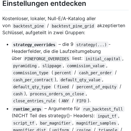
Einstellungen entdecken
Kostenloser, lokaler, Null-E/A-Katalog aller
von
/
akzeptierten
backtest_pine
backtest_pine_grid
Schlüssel, aufgeteilt in zwei Gruppen:
– die 9
-
strategy_overrides
strategy(...)
Headerfelder, die die Laufzeitumgebung
über
liest:
,
PINEFORGE_OVERRIDES
initial_capital
,
,
,
pyramiding
slippage
commission_value
(
/
/
commission_type
percent
cash_per_order
),
,
cash_per_contract
default_qty_value
(
/
/
default_qty_type
fixed
percent_of_equity
),
,
cash
process_orders_on_close
(
/
).
close_entries_rule
ANY
FIFO
– Argumente für
runtime_args
run_backtest_full
(NICHT Teil des strategy()- Headers):
,
input_tf
,
,
,
script_tf
bar_magnifier
magnifier_samples
(
/
/
/
magnifier_dist
uniform
cosine
triangle