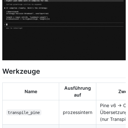
Werkzeuge
Ausführung
Name
Zwe
auf
Pine v6 → C
prozessintern
Übersetzungs
transpile_pine
(nur Transpil