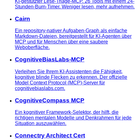
KI-gestützter Lese-Triage-MCP. 26 Tools mit einem 24-
Stunden-Burn-Timer. Weniger lesen, mehr aufnehmen.
Cairn
Ein repository-nativer Aufgaben-Graph als einfache
Markdown-Dateien, bereitgestellt für KI-Agenten über
MCP und für Menschen über eine saubere
Weboberfläche.
CognitiveBiasLabs-MCP
Verleihen Sie Ihrem KI-Assistenten die Fähigkeit,
kognitive blinde Flecken zu erkennen. Der offizielle
Model Context Protocol (MCP)-Server für
cognitivebiaslabs.com.
CognitiveCompass MCP
Ein kognitiver Framework-Selektor, der hilft, die
richtigen mentalen Modelle und Denkrahmen für jede
Situation auszuwählen.
Connectry Architect Cert