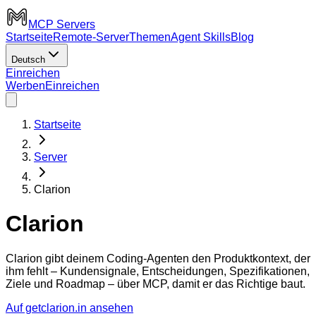
MCP Servers
Startseite
Remote-Server
Themen
Agent Skills
Blog
Deutsch
Einreichen
Werben
Einreichen
Startseite
Server
Clarion
Clarion
Clarion gibt deinem Coding-Agenten den Produktkontext, der
ihm fehlt – Kundensignale, Entscheidungen, Spezifikationen,
Ziele und Roadmap – über MCP, damit er das Richtige baut.
Auf getclarion.in ansehen