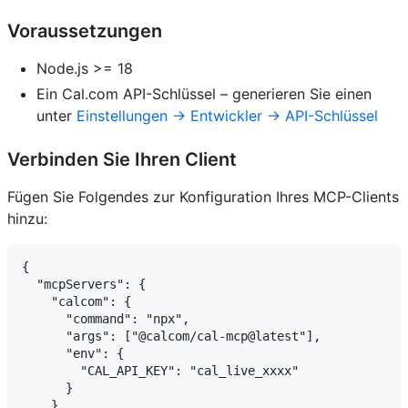
Voraussetzungen
Node.js >= 18
Ein Cal.com API-Schlüssel – generieren Sie einen
unter
Einstellungen → Entwickler → API-Schlüssel
Verbinden Sie Ihren Client
Fügen Sie Folgendes zur Konfiguration Ihres MCP-Clients
hinzu:
{

  "mcpServers": {

    "calcom": {

      "command": "npx",

      "args": ["@calcom/cal-mcp@latest"],

      "env": {

        "CAL_API_KEY": "cal_live_xxxx"

      }

    }
