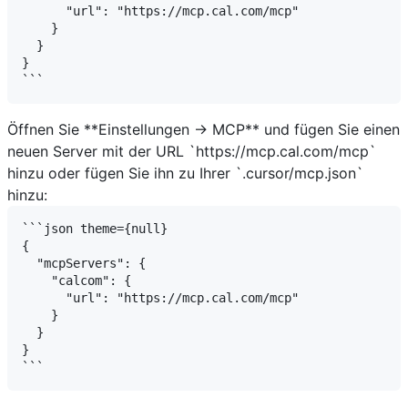
      "url": "https://mcp.cal.com/mcp"

    }

  }

}

Öffnen Sie **Einstellungen → MCP** und fügen Sie einen
neuen Server mit der URL `https://mcp.cal.com/mcp`
hinzu oder fügen Sie ihn zu Ihrer `.cursor/mcp.json`
hinzu:
```json theme={null}

{

  "mcpServers": {

    "calcom": {

      "url": "https://mcp.cal.com/mcp"

    }

  }

}
