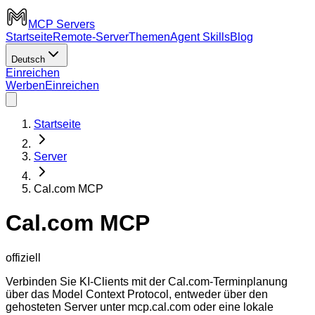
MCP Servers
Startseite
Remote-Server
Themen
Agent Skills
Blog
Deutsch
Einreichen
Werben
Einreichen
Startseite
Server
Cal.com MCP
Cal.com MCP
offiziell
Verbinden Sie KI-Clients mit der Cal.com-Terminplanung
über das Model Context Protocol, entweder über den
gehosteten Server unter mcp.cal.com oder eine lokale