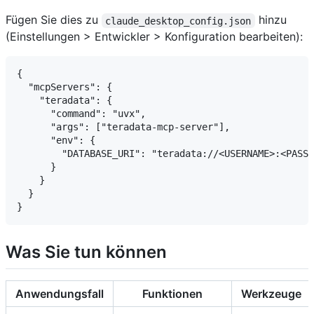
Fügen Sie dies zu
hinzu
claude_desktop_config.json
(Einstellungen > Entwickler > Konfiguration bearbeiten):
{

  "mcpServers": {

    "teradata": {

      "command": "uvx",

      "args": ["teradata-mcp-server"],

      "env": {

        "DATABASE_URI": "teradata://<USERNAME>:<PASSW
      }

    }

  }

Was Sie tun können
Anwendungsfall
Funktionen
Werkzeuge