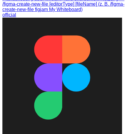
/figma-create-new-file [editorType] [fileName] (z. B. /figma-
create-new-file figjam My Whiteboard)
official