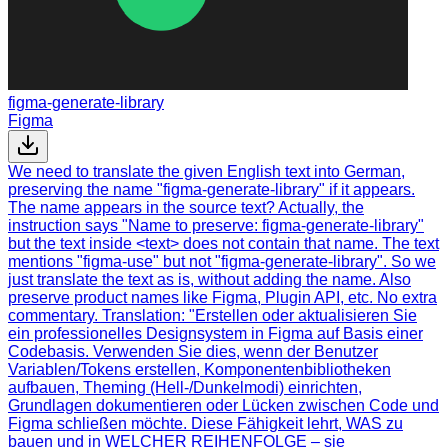
figma-generate-library
Figma
We need to translate the given English text into German,
preserving the name "figma-generate-library" if it appears.
The name appears in the source text? Actually, the
instruction says "Name to preserve: figma-generate-library"
but the text inside <text> does not contain that name. The text
mentions "figma-use" but not "figma-generate-library". So we
just translate the text as is, without adding the name. Also
preserve product names like Figma, Plugin API, etc. No extra
commentary. Translation: "Erstellen oder aktualisieren Sie
ein professionelles Designsystem in Figma auf Basis einer
Codebasis. Verwenden Sie dies, wenn der Benutzer
Variablen/Tokens erstellen, Komponentenbibliotheken
aufbauen, Theming (Hell-/Dunkelmodi) einrichten,
Grundlagen dokumentieren oder Lücken zwischen Code und
Figma schließen möchte. Diese Fähigkeit lehrt, WAS zu
bauen und in WELCHER REIHENFOLGE – sie