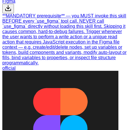
Figma
**MANDATORY prerequisite** — you MUST invoke this skill
BEFORE every `use_figma` tool call. NEVER call
`use_figma` directly without loading this skill first. Skipping it
causes common, hard-to-debug failures. Trigger whenever
the user wants to perform a write action or a unique read
action that requires JavaScript execution in the Figma file
context — e.g. create/edit/delete nodes, set up variables or
tokens, build components and variants, modify auto-layout or
fills, bind variables to properties, or inspect file structure
programmatically.
official