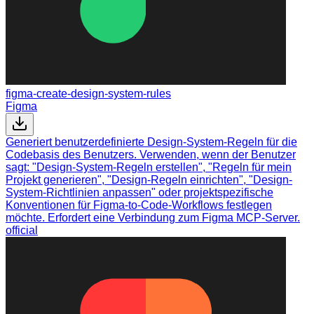
figma-create-design-system-rules
Figma
Generiert benutzerdefinierte Design-System-Regeln für die
Codebasis des Benutzers. Verwenden, wenn der Benutzer
sagt: "Design-System-Regeln erstellen", "Regeln für mein
Projekt generieren", "Design-Regeln einrichten", "Design-
System-Richtlinien anpassen" oder projektspezifische
Konventionen für Figma-to-Code-Workflows festlegen
möchte. Erfordert eine Verbindung zum Figma MCP-Server.
official