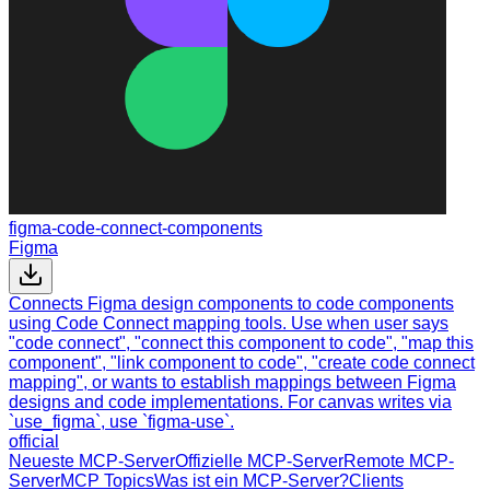
figma-code-connect-components
Figma
Connects Figma design components to code components
using Code Connect mapping tools. Use when user says
"code connect", "connect this component to code", "map this
component", "link component to code", "create code connect
mapping", or wants to establish mappings between Figma
designs and code implementations. For canvas writes via
`use_figma`, use `figma-use`.
official
Neueste MCP-Server
Offizielle MCP-Server
Remote MCP-
Server
MCP Topics
Was ist ein MCP-Server?
Clients