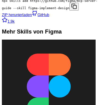
npx skills add https://github.com/figma/mcp-server-
guide --skill figma-implement-design
ZIP herunterladen
GitHub
1.9k
Mehr Skills von Figma