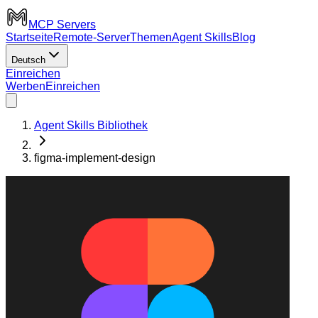
MCP Servers
Startseite
Remote-Server
Themen
Agent Skills
Blog
Deutsch
Einreichen
Werben
Einreichen
Agent Skills Bibliothek
figma-implement-design