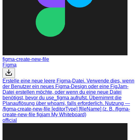
figma-create-new-file
Figma
Erstelle eine neue leere Figma-Datei. Verwende dies, wenn
der Benutzer ein neues Figma-Design oder eine FigJam-
Datei erstellen möchte, oder wenn du eine neue Datei
benötigst, bevor du use_figma aufrufst. Übernimmt die
Planauflösung über whoami, falls erforderlich. Nutzung —
/figma-create-new-file [editorType] [fileName] (z. B. /figma-
create-new-file figjam My Whiteboard)
official