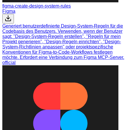
figma-create-design-system-rules
Figma
Generiert benutzerdefinierte Design-System-Regeln für die
Codebasis des Benutzers. Verwenden, wenn der Benutzer
sagt: "Design-System-Regeln erstellen", "Regeln für mein
Projekt generieren", "Design-Regeln einrichten", "Design-
System-Richtlinien anpassen" oder projektspezifische
Konventionen für Figma-to-Code-Workflows festlegen
möchte. Erfordert eine Verbindung zum Figma MCP-Server.
official