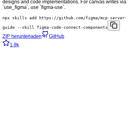
designs and code implementations. For canvas writes via
`use_figma`, use `figma-use`.
npx skills add https://github.com/figma/mcp-server-
guide --skill figma-code-connect-components
ZIP herunterladen
GitHub
1.9k