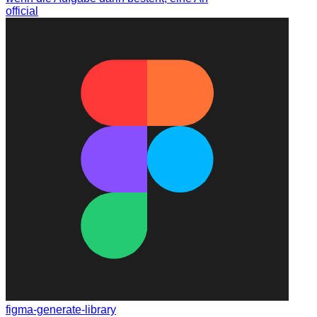
official
figma-generate-library