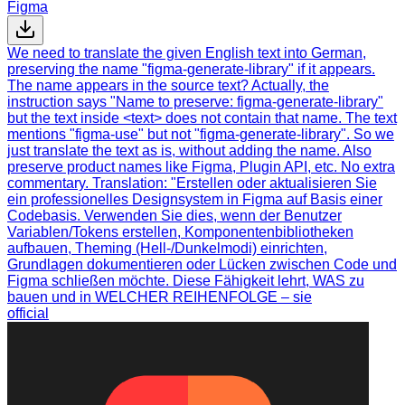
Figma
We need to translate the given English text into German,
preserving the name "figma-generate-library" if it appears.
The name appears in the source text? Actually, the
instruction says "Name to preserve: figma-generate-library"
but the text inside <text> does not contain that name. The text
mentions "figma-use" but not "figma-generate-library". So we
just translate the text as is, without adding the name. Also
preserve product names like Figma, Plugin API, etc. No extra
commentary. Translation: "Erstellen oder aktualisieren Sie
ein professionelles Designsystem in Figma auf Basis einer
Codebasis. Verwenden Sie dies, wenn der Benutzer
Variablen/Tokens erstellen, Komponentenbibliotheken
aufbauen, Theming (Hell-/Dunkelmodi) einrichten,
Grundlagen dokumentieren oder Lücken zwischen Code und
Figma schließen möchte. Diese Fähigkeit lehrt, WAS zu
bauen und in WELCHER REIHENFOLGE – sie
official