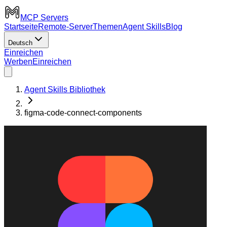
MCP Servers
Startseite
Remote-Server
Themen
Agent Skills
Blog
Deutsch
Einreichen
Werben
Einreichen
Agent Skills Bibliothek
figma-code-connect-components