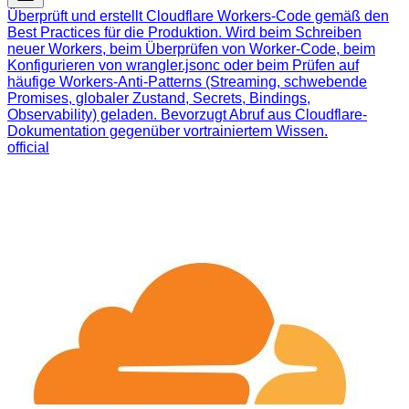
Überprüft und erstellt Cloudflare Workers-Code gemäß den
Best Practices für die Produktion. Wird beim Schreiben
neuer Workers, beim Überprüfen von Worker-Code, beim
Konfigurieren von wrangler.jsonc oder beim Prüfen auf
häufige Workers-Anti-Patterns (Streaming, schwebende
Promises, globaler Zustand, Secrets, Bindings,
Observability) geladen. Bevorzugt Abruf aus Cloudflare-
Dokumentation gegenüber vortrainiertem Wissen.
official