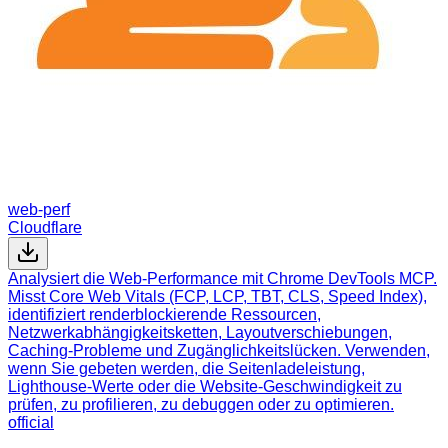
web-perf
Cloudflare
Analysiert die Web-Performance mit Chrome DevTools MCP.
Misst Core Web Vitals (FCP, LCP, TBT, CLS, Speed Index),
identifiziert renderblockierende Ressourcen,
Netzwerkabhängigkeitsketten, Layoutverschiebungen,
Caching-Probleme und Zugänglichkeitslücken. Verwenden,
wenn Sie gebeten werden, die Seitenladeleistung,
Lighthouse-Werte oder die Website-Geschwindigkeit zu
prüfen, zu profilieren, zu debuggen oder zu optimieren.
official