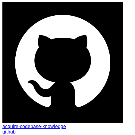
acquire-codebase-knowledge
github