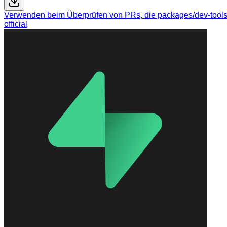
Verwenden beim Überprüfen von PRs, die packages/dev-tools/
official