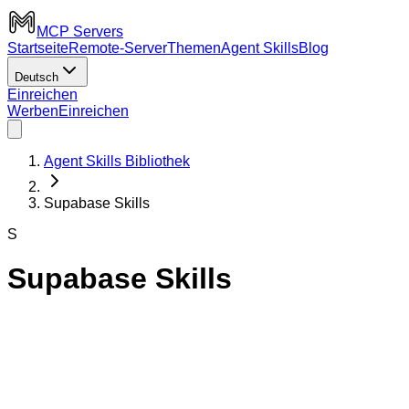
MCP Servers
Startseite
Remote-Server
Themen
Agent Skills
Blog
Deutsch
Einreichen
Werben
Einreichen
Agent Skills Bibliothek
Supabase Skills
S
Supabase Skills