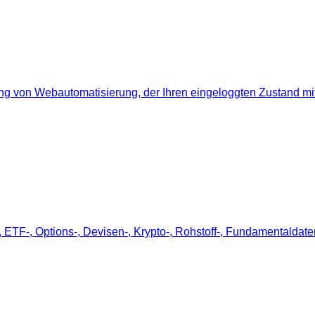
rung von Webautomatisierung, der Ihren eingeloggten Zustand mit
-, ETF-, Options-, Devisen-, Krypto-, Rohstoff-, Fundamentaldat