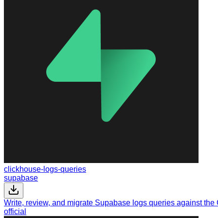
clickhouse-logs-queries
supabase
Write, review, and migrate Supabase logs queries against the C
official