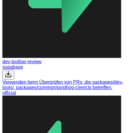
dev-toolbar-review
supabase
Verwenden beim Überprüfen von PRs, die packages/dev-
tools/, packages/common/posthog-client.ts betreffen.
official