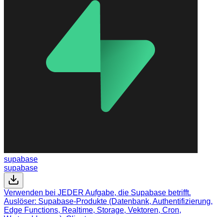
supabase
supabase
Verwenden bei JEDER Aufgabe, die Supabase betrifft.
Auslöser: Supabase-Produkte (Datenbank, Authentifizierung,
Edge Functions, Realtime, Storage, Vektoren, Cron,