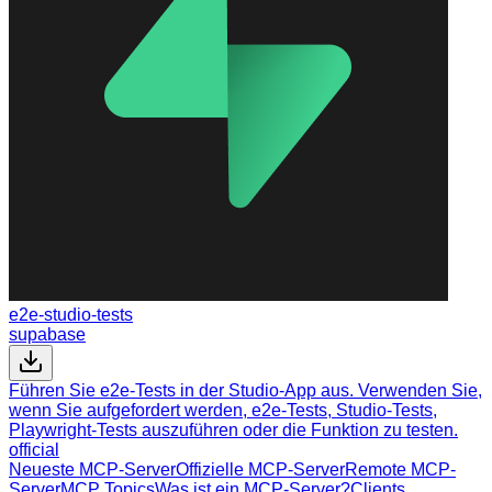
e2e-studio-tests
supabase
Führen Sie e2e-Tests in der Studio-App aus. Verwenden Sie,
wenn Sie aufgefordert werden, e2e-Tests, Studio-Tests,
Playwright-Tests auszuführen oder die Funktion zu testen.
official
Neueste MCP-Server
Offizielle MCP-Server
Remote MCP-
Server
MCP Topics
Was ist ein MCP-Server?
Clients