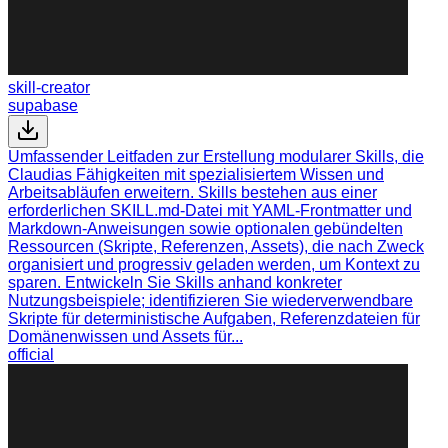
skill-creator
supabase
Umfassender Leitfaden zur Erstellung modularer Skills, die
Claudias Fähigkeiten mit spezialisiertem Wissen und
Arbeitsabläufen erweitern. Skills bestehen aus einer
erforderlichen SKILL.md-Datei mit YAML-Frontmatter und
Markdown-Anweisungen sowie optionalen gebündelten
Ressourcen (Skripte, Referenzen, Assets), die nach Zweck
organisiert und progressiv geladen werden, um Kontext zu
sparen. Entwickeln Sie Skills anhand konkreter
Nutzungsbeispiele; identifizieren Sie wiederverwendbare
Skripte für deterministische Aufgaben, Referenzdateien für
Domänenwissen und Assets für...
official