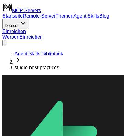
MCP Servers
Startseite
Remote-Server
Themen
Agent Skills
Blog
Deutsch
Einreichen
Werben
Einreichen
Agent Skills Bibliothek
studio-best-practices