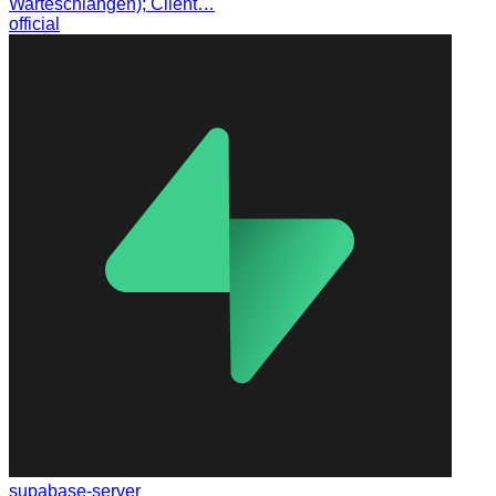
Warteschlangen); Client…
official
supabase-server