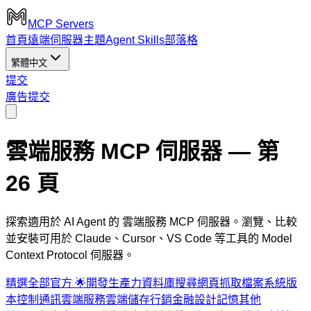
MCP Servers
首頁
遠端伺服器
主題
Agent Skills
部落格
繁體中文
提交
廣告
提交
雲端服務 MCP 伺服器
— 第
26 頁
探索適用於 AI Agent 的 雲端服務 MCP 伺服器。瀏覽、比較
並安裝可用於 Claude、Cursor、VS Code 等工具的 Model
Context Protocol 伺服器。
精選
全部
官方 🌟
開發
生產力
資料庫
搜尋
網頁抓取
檔案系統
版
本控制
通訊
雲端服務
雲端儲存
行銷
金融
設計
記憶
其他