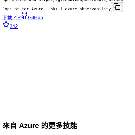
Copilot-for-Azure --skill azure-observability
下載 ZIP
GitHub
242
來自 Azure 的更多技能