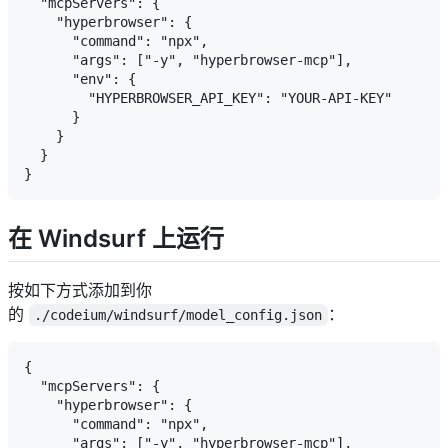
  "mcpServers": {

    "hyperbrowser": {

      "command": "npx",

      "args": ["-y", "hyperbrowser-mcp"],

      "env": {

        "HYPERBROWSER_API_KEY": "YOUR-API-KEY"

      }

    }

  }

在 Windsurf 上运行
按如下方式添加到你
的
：
./codeium/windsurf/model_config.json
{

  "mcpServers": {

    "hyperbrowser": {

      "command": "npx",

      "args": ["-y", "hyperbrowser-mcp"],
