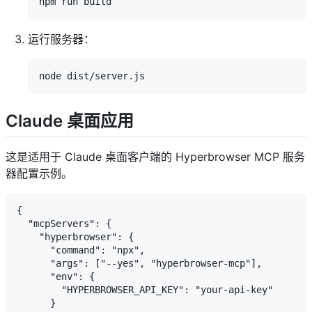
运行服务器：
Claude 桌面应用
这是适用于 Claude 桌面客户端的 Hyperbrowser MCP 服务
器配置示例。
{

  "mcpServers": {

    "hyperbrowser": {

      "command": "npx",

      "args": ["--yes", "hyperbrowser-mcp"],

      "env": {

        "HYPERBROWSER_API_KEY": "your-api-key"

      }
