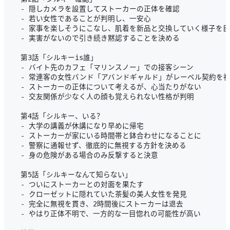
  - 隠しカメラを設置してストーカーの正体を確認

  - 若い女性であることが判明し、一安心

  - 家事を楽しそうにこなし、肌着を新品と交換していく様子を目
  - 実害がないので引き続き黙認することを決める

  第3話「シルキーis誰」

  - バイト先のカフェ「マリンスノー」での接客シーン

  - 常連客の女性バンド「アバンドギャルド」がレーベル契約を祝
  - ストーカーの正体について考えるが、心当たりがない

  - 交友関係が少なく人の顔も覚えられない性格が判明

  第4話「シルキー、いる？

  - 大学の講義が休講になり早めに帰宅

  - ストーカーが家にいる時間帯と鉢合わせになることに

  - 警察に通報せず、徹底的に無視する方針を決める

  - 身の危険がある場合のみ反撃すると決意

  第5話「シルキーなんて知らない」

  - ついにストーカーとの対面を果たす

  - クローゼットに隠れていた茶髪の美人女性を発見

  - 完全に無視を貫き、2時間後にストーカーは退去

  - やはり正体不明で、一方的な一目惚れの可能性が高い
