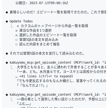
     公開日: 2023-07-13T09:00:16Z

● 素晴らしいのだ！エピソード一覧を取得できたのだ。これで冒頭
● Update Todos

  ⎿  ☒ カクヨムのトップページから作品一覧を取得

     ☒ 適当な作品を1つ選択

     ☒ 選択した作品のエピソード一覧を取得

     ☐ 冒頭5話の本文を読み込み

     ☐ 読んだ内容をまとめて報告

● それでは冒頭5話の本文を並行して読み込むのだ。

● kakuyomu_mcp:get_episode_content (MCP)(work_id: "16
  ⎿  大学生ともなると、友人に誘われて外食することが多々あ
     「──あ、ども。水月遥斗です。ヨースケとは高校からの付き
     … +41 lines (ctrl+r to expand)

     「でも今更反応するのもなんか癪だし、家事やってくれる
     「「なんでだよ!?」」

● kakuyomu_mcp:get_episode_content (MCP)(work_id: "16
  ⎿  ──酒の肴として提供した怖い話だったのだが、予想以上に
     「ふむ……」
