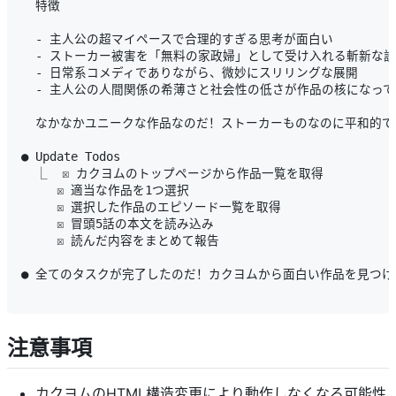
  特徴

  - 主人公の超マイペースで合理的すぎる思考が面白い

  - ストーカー被害を「無料の家政婦」として受け入れる斬新な設
  - 日常系コメディでありながら、微妙にスリリングな展開

  - 主人公の人間関係の希薄さと社会性の低さが作品の核になって
  なかなかユニークな作品なのだ！ストーカーものなのに平和的で
● Update Todos

  ⎿  ☒ カクヨムのトップページから作品一覧を取得

     ☒ 適当な作品を1つ選択

     ☒ 選択した作品のエピソード一覧を取得

     ☒ 冒頭5話の本文を読み込み

     ☒ 読んだ内容をまとめて報告

● 全てのタスクが完了したのだ！カクヨムから面白い作品を見つけ
注意事項
カクヨムのHTML構造変更により動作しなくなる可能性