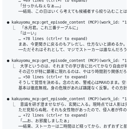
     … +69 lines (ctrl+r to expand)

     「分っかんねぇなぁ……」

     ──結局、この日はいくら考えても候補者すら絞り込むことは
● kakuyomu_mcp:get_episode_content (MCP)(work_id: "16
  ⎿  「水月君。これ三番テーブルに」

     「はーい」

     … +78 lines (ctrl+r to expand)

     まあ、今更聞きに戻るのもアレだし、仕方ないと諦めるか
     ──ただそれはそれとして、マジでストーカーは誰なんだろうか
● kakuyomu_mcp:get_episode_content (MCP)(work_id: "16
  ⎿  大学というのは、それまでの学び舎に比べてかなり自由が利
     その辺りが特に顕著に現れるのは、やはり時間割り関係だ
     … +50 lines (ctrl+r to expand)

     そうして覚悟を決める。念のため、警戒心はMAXのまま。
     基本は徹底無視。身の危険があれば躊躇なく反撃。その方針
● kakuyomu_mcp:get_episode_content (MCP)(work_id: "16
  ⎿  意識を研ぎ澄ませながら、玄関に入る。現時点では人影は
     ただ見知らぬ靴、それも女性物があったので、侵入者が件の
     … +72 lines (ctrl+r to expand)

     「……お、お邪魔しましたぁ」

     ──結果、ストーカーは二時間ほど経ってから、おずおずと部