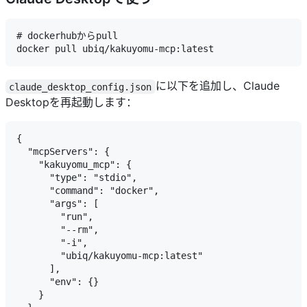
# dockerhubからpull

に以下を追加し、Claude
claude_desktop_config.json
Desktopを再起動します：
{

  "mcpServers": {

    "kakuyomu_mcp": {

      "type": "stdio",

      "command": "docker",

      "args": [

        "run",

        "--rm",

        "-i",

        "ubiq/kakuyomu-mcp:latest"

      ],

      "env": {}

    }
