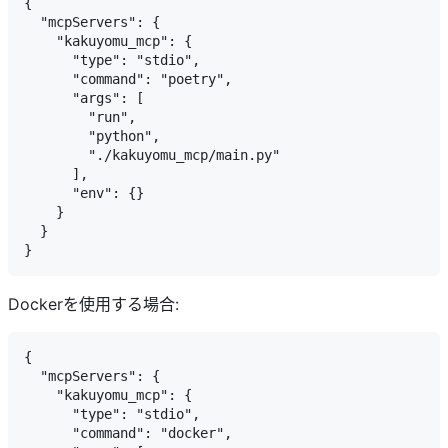
{

  "mcpServers": {

    "kakuyomu_mcp": {

      "type": "stdio",

      "command": "poetry",

      "args": [

        "run",

        "python",

        "./kakuyomu_mcp/main.py"

      ],

      "env": {}

    }

  }

Dockerを使用する場合:
{

  "mcpServers": {

    "kakuyomu_mcp": {

      "type": "stdio", 

      "command": "docker",
