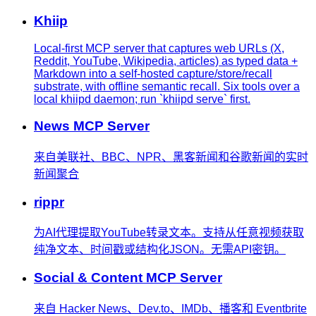
Khiip
Local-first MCP server that captures web URLs (X,
Reddit, YouTube, Wikipedia, articles) as typed data +
Markdown into a self-hosted capture/store/recall
substrate, with offline semantic recall. Six tools over a
local khiipd daemon; run `khiipd serve` first.
News MCP Server
来自美联社、BBC、NPR、黑客新闻和谷歌新闻的实时
新闻聚合
rippr
为AI代理提取YouTube转录文本。支持从任意视频获取
纯净文本、时间戳或结构化JSON。无需API密钥。
Social & Content MCP Server
来自 Hacker News、Dev.to、IMDb、播客和 Eventbrite