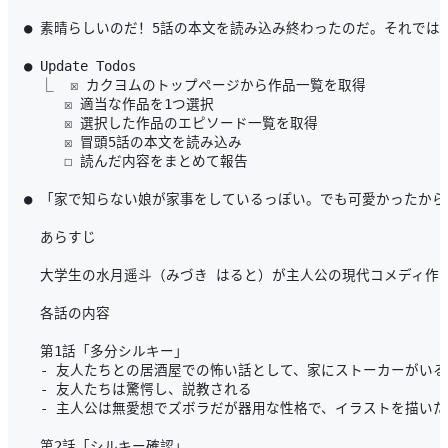
● 素晴らしいのだ！5話の本文を読み込み終わったのだ。それでは
● Update Todos

  ⎿  ☒ カクヨムのトップページから作品一覧を取得

     ☒ 適当な作品を1つ選択

     ☒ 選択した作品のエピソード一覧を取得

     ☒ 冒頭5話の本文を読み込み

     ☐ 読んだ内容をまとめて報告

● 「家で知らない娘が家事をしているっぽい。でも可愛かったから
  あらすじ

  大学生の水月遥斗（みづき はると）が主人公の現代コメディ
  各話の内容

  第1話「多分シルキー」

  - 友人たちとの居酒屋での怖い話として、家にストーカーがい
  - 友人たちは驚愕し、説教される

  - 主人公は無愛想でズボラだが器用な性格で、イラストを描いた
  第2話「シルキー確認」
