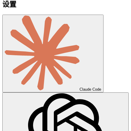
设置
Claude Code