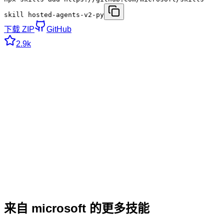
skill hosted-agents-v2-py
下载 ZIP
GitHub
2.9k
来自 microsoft 的更多技能