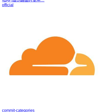
地API或UI路由时使用…
official
commit-categories