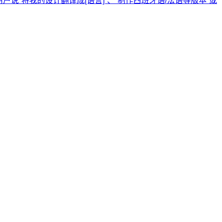
户说“将我的设计翻译成[语言]”、“制作西班牙语/法语等版本”或