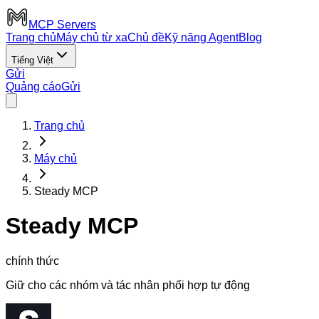
MCP Servers
Trang chủ
Máy chủ từ xa
Chủ đề
Kỹ năng Agent
Blog
Tiếng Việt
Gửi
Quảng cáo
Gửi
Trang chủ
Máy chủ
Steady MCP
Steady MCP
chính thức
Giữ cho các nhóm và tác nhân phối hợp tự động