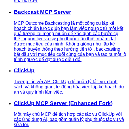
nhất và API.
Backcast MCP Server
MCP Outcome Backcasting là một công cụ lập kế
hoạch chiến lược giúp bạn làm việc ngược từ một kết
quả tương lai mong muốn để xác định các bước cụ
thể, nguồn lực và sự phụ thuộc cần thiết nhằm đạt
được mục tiêu của mình. Không giống như lập kế
hoạch truyền thống theo hướng tiến tới, backcasting
bắt đầu với mục tiêu cuối cùng của bạn và tạo ra một lộ
trình ngược để đạt được điều đó.
ClickUp
Tương tác với API ClickUp để quản lý tác vụ, danh
sách và không gian, tự động hóa việc lập kế hoạch dự
án và quy trình làm việc.
ClickUp MCP Server (Enhanced Fork)
Một máy chủ MCP để tích hợp các tác vụ ClickUp với
các ứng dụng AI, bao gồm quản lý phụ thuộc tác vụ và
sửa lỗi.