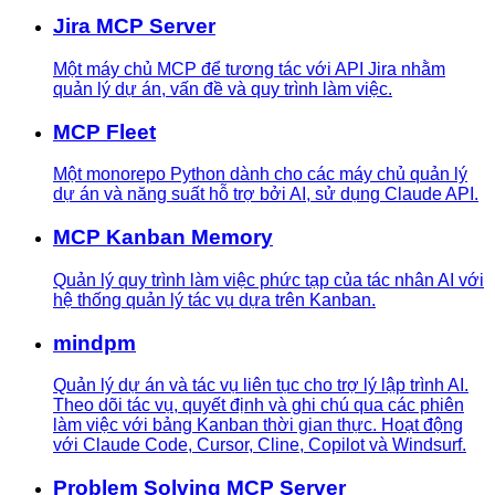
Jira MCP Server
Một máy chủ MCP để tương tác với API Jira nhằm
quản lý dự án, vấn đề và quy trình làm việc.
MCP Fleet
Một monorepo Python dành cho các máy chủ quản lý
dự án và năng suất hỗ trợ bởi AI, sử dụng Claude API.
MCP Kanban Memory
Quản lý quy trình làm việc phức tạp của tác nhân AI với
hệ thống quản lý tác vụ dựa trên Kanban.
mindpm
Quản lý dự án và tác vụ liên tục cho trợ lý lập trình AI.
Theo dõi tác vụ, quyết định và ghi chú qua các phiên
làm việc với bảng Kanban thời gian thực. Hoạt động
với Claude Code, Cursor, Cline, Copilot và Windsurf.
Problem Solving MCP Server