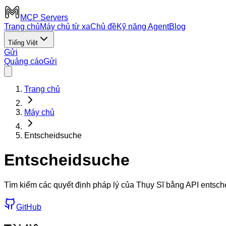
MCP Servers
Trang chủ
Máy chủ từ xa
Chủ đề
Kỹ năng Agent
Blog
Tiếng Việt
Gửi
Quảng cáo
Gửi
Trang chủ
Máy chủ
Entscheidsuche
Entscheidsuche
Tìm kiếm các quyết định pháp lý của Thụy Sĩ bằng API entsch
GitHub