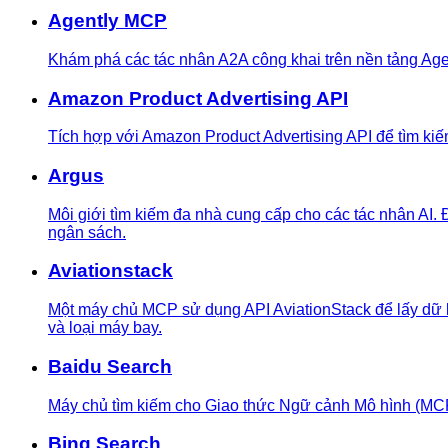
Agently MCP
Khám phá các tác nhân A2A công khai trên nền tảng Age
Amazon Product Advertising API
Tích hợp với Amazon Product Advertising API để tìm kiế
Argus
Môi giới tìm kiếm đa nhà cung cấp cho các tác nhân AI. 
ngân sách.
Aviationstack
Một máy chủ MCP sử dụng API AviationStack để lấy dữ li
và loại máy bay.
Baidu Search
Máy chủ tìm kiếm cho Giao thức Ngữ cảnh Mô hình (MC
Bing Search