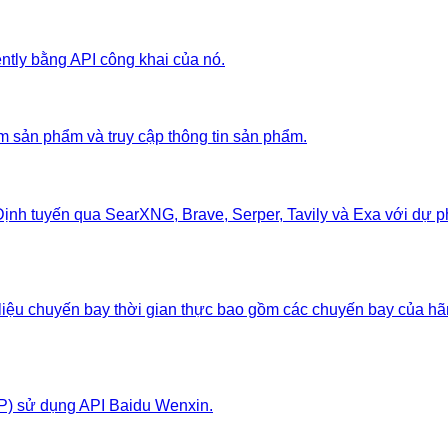
ntly bằng API công khai của nó.
m sản phẩm và truy cập thông tin sản phẩm.
Định tuyến qua SearXNG, Brave, Serper, Tavily và Exa với dự ph
ệu chuyến bay thời gian thực bao gồm các chuyến bay của hãng
P) sử dụng API Baidu Wenxin.