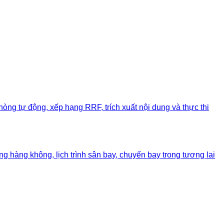
òng tự động, xếp hạng RRF, trích xuất nội dung và thực thi
 hàng không, lịch trình sân bay, chuyến bay trong tương lai