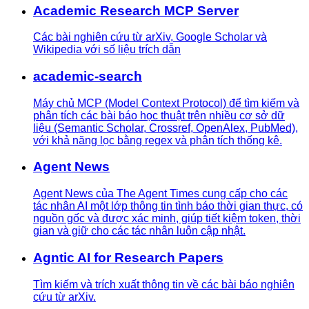
Academic Research MCP Server
Các bài nghiên cứu từ arXiv, Google Scholar và
Wikipedia với số liệu trích dẫn
academic-search
Máy chủ MCP (Model Context Protocol) để tìm kiếm và
phân tích các bài báo học thuật trên nhiều cơ sở dữ
liệu (Semantic Scholar, Crossref, OpenAlex, PubMed),
với khả năng lọc bằng regex và phân tích thống kê.
Agent News
Agent News của The Agent Times cung cấp cho các
tác nhân AI một lớp thông tin tình báo thời gian thực, có
nguồn gốc và được xác minh, giúp tiết kiệm token, thời
gian và giữ cho các tác nhân luôn cập nhật.
Agntic AI for Research Papers
Tìm kiếm và trích xuất thông tin về các bài báo nghiên
cứu từ arXiv.