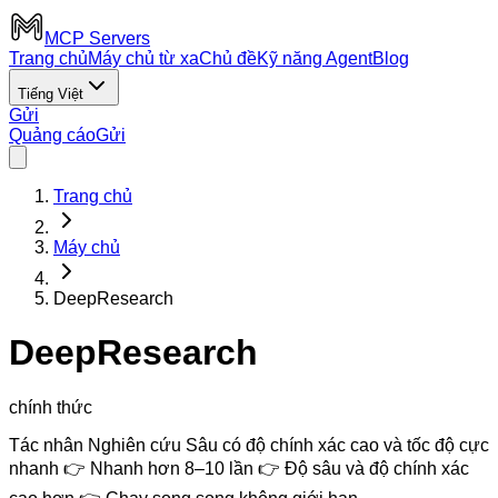
MCP Servers
Trang chủ
Máy chủ từ xa
Chủ đề
Kỹ năng Agent
Blog
Tiếng Việt
Gửi
Quảng cáo
Gửi
Trang chủ
Máy chủ
DeepResearch
DeepResearch
chính thức
Tác nhân Nghiên cứu Sâu có độ chính xác cao và tốc độ cực
nhanh 👉 Nhanh hơn 8–10 lần 👉 Độ sâu và độ chính xác