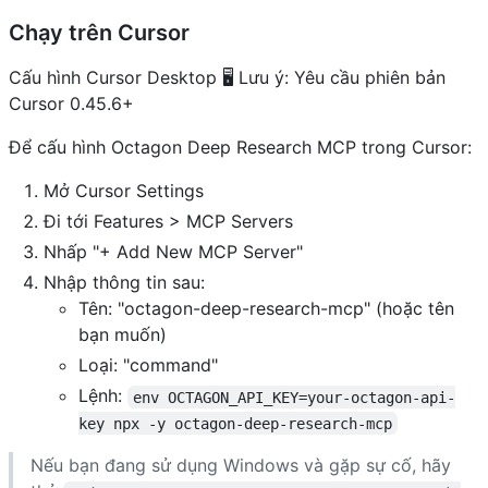
Chạy trên Cursor
Cấu hình Cursor Desktop 🖥️ Lưu ý: Yêu cầu phiên bản
Cursor 0.45.6+
Để cấu hình Octagon Deep Research MCP trong Cursor:
Mở Cursor Settings
Đi tới Features > MCP Servers
Nhấp "+ Add New MCP Server"
Nhập thông tin sau:
Tên: "octagon-deep-research-mcp" (hoặc tên
bạn muốn)
Loại: "command"
Lệnh:
env OCTAGON_API_KEY=your-octagon-api-
key npx -y octagon-deep-research-mcp
Nếu bạn đang sử dụng Windows và gặp sự cố, hãy