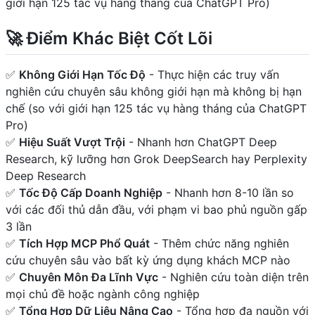
giới hạn 125 tác vụ hàng tháng của ChatGPT Pro)
🚀 Điểm Khác Biệt Cốt Lõi
✅
Không Giới Hạn Tốc Độ
- Thực hiện các truy vấn
nghiên cứu chuyên sâu không giới hạn mà không bị hạn
chế (so với giới hạn 125 tác vụ hàng tháng của ChatGPT
Pro)
✅
Hiệu Suất Vượt Trội
- Nhanh hơn ChatGPT Deep
Research, kỹ lưỡng hơn Grok DeepSearch hay Perplexity
Deep Research
✅
Tốc Độ Cấp Doanh Nghiệp
- Nhanh hơn 8-10 lần so
với các đối thủ dẫn đầu, với phạm vi bao phủ nguồn gấp
3 lần
✅
Tích Hợp MCP Phổ Quát
- Thêm chức năng nghiên
cứu chuyên sâu vào bất kỳ ứng dụng khách MCP nào
✅
Chuyên Môn Đa Lĩnh Vực
- Nghiên cứu toàn diện trên
mọi chủ đề hoặc ngành công nghiệp
✅
Tổng Hợp Dữ Liệu Nâng Cao
- Tổng hợp đa nguồn với