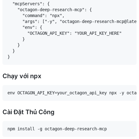
  "mcpServers": {

    "octagon-deep-research-mcp": {

      "command": "npx",

      "args": ["-y", "octagon-deep-research-mcp@lates
      "env": {

        "OCTAGON_API_KEY": "YOUR_API_KEY_HERE"

      }

    }

  }

Chạy với npx
Cài Đặt Thủ Công