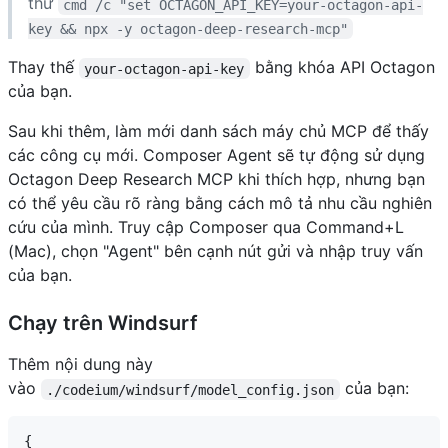
thử
cmd /c "set OCTAGON_API_KEY=your-octagon-api-
key && npx -y octagon-deep-research-mcp"
Thay thế
bằng khóa API Octagon
your-octagon-api-key
của bạn.
Sau khi thêm, làm mới danh sách máy chủ MCP để thấy
các công cụ mới. Composer Agent sẽ tự động sử dụng
Octagon Deep Research MCP khi thích hợp, nhưng bạn
có thể yêu cầu rõ ràng bằng cách mô tả nhu cầu nghiên
cứu của mình. Truy cập Composer qua Command+L
(Mac), chọn "Agent" bên cạnh nút gửi và nhập truy vấn
của bạn.
Chạy trên Windsurf
Thêm nội dung này
vào
của bạn:
./codeium/windsurf/model_config.json
{
