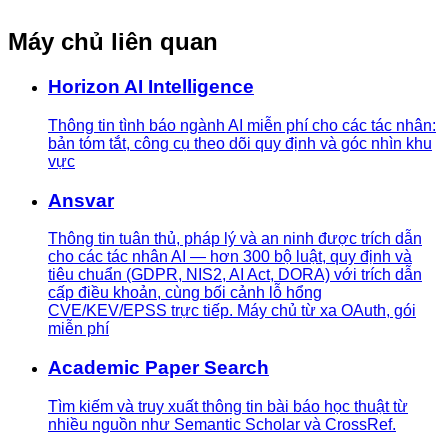
Máy chủ liên quan
Horizon AI Intelligence
Thông tin tình báo ngành AI miễn phí cho các tác nhân:
bản tóm tắt, công cụ theo dõi quy định và góc nhìn khu
vực
Ansvar
Thông tin tuân thủ, pháp lý và an ninh được trích dẫn
cho các tác nhân AI — hơn 300 bộ luật, quy định và
tiêu chuẩn (GDPR, NIS2, AI Act, DORA) với trích dẫn
cấp điều khoản, cùng bối cảnh lỗ hổng
CVE/KEV/EPSS trực tiếp. Máy chủ từ xa OAuth, gói
miễn phí
Academic Paper Search
Tìm kiếm và truy xuất thông tin bài báo học thuật từ
nhiều nguồn như Semantic Scholar và CrossRef.