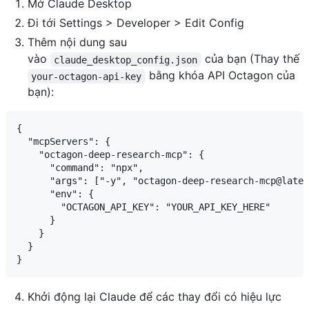
Mở Claude Desktop
Đi tới Settings > Developer > Edit Config
Thêm nội dung sau
vào
của bạn (Thay thế
claude_desktop_config.json
bằng khóa API Octagon của
your-octagon-api-key
bạn):
{

  "mcpServers": {

    "octagon-deep-research-mcp": {

      "command": "npx",

      "args": ["-y", "octagon-deep-research-mcp@lates
      "env": {

        "OCTAGON_API_KEY": "YOUR_API_KEY_HERE"

      }

    }

  }

Khởi động lại Claude để các thay đổi có hiệu lực