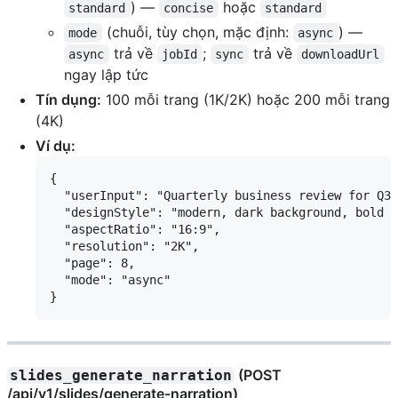
) —
hoặc
standard
concise
standard
(chuỗi, tùy chọn, mặc định:
) —
mode
async
trả về
;
trả về
async
jobId
sync
downloadUrl
ngay lập tức
Tín dụng:
100 mỗi trang (1K/2K) hoặc 200 mỗi trang
(4K)
Ví dụ:
{

  "userInput": "Quarterly business review for Q3 
  "designStyle": "modern, dark background, bold t
  "aspectRatio": "16:9",

  "resolution": "2K",

  "page": 8,

  "mode": "async"

(POST
slides_generate_narration
/api/v1/slides/generate-narration)