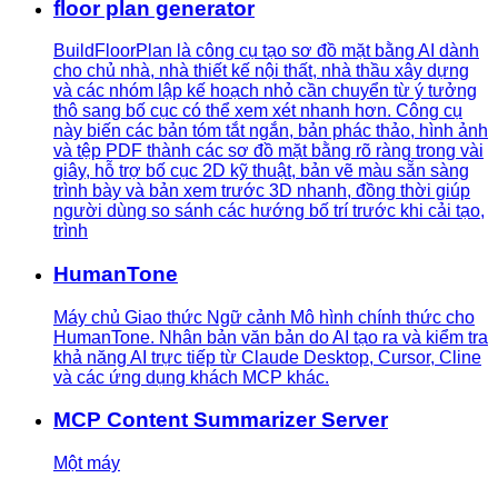
floor plan generator
BuildFloorPlan là công cụ tạo sơ đồ mặt bằng AI dành
cho chủ nhà, nhà thiết kế nội thất, nhà thầu xây dựng
và các nhóm lập kế hoạch nhỏ cần chuyển từ ý tưởng
thô sang bố cục có thể xem xét nhanh hơn. Công cụ
này biến các bản tóm tắt ngắn, bản phác thảo, hình ảnh
và tệp PDF thành các sơ đồ mặt bằng rõ ràng trong vài
giây, hỗ trợ bố cục 2D kỹ thuật, bản vẽ màu sẵn sàng
trình bày và bản xem trước 3D nhanh, đồng thời giúp
người dùng so sánh các hướng bố trí trước khi cải tạo,
trình
HumanTone
Máy chủ Giao thức Ngữ cảnh Mô hình chính thức cho
HumanTone. Nhân bản văn bản do AI tạo ra và kiểm tra
khả năng AI trực tiếp từ Claude Desktop, Cursor, Cline
và các ứng dụng khách MCP khác.
MCP Content Summarizer Server
Một máy