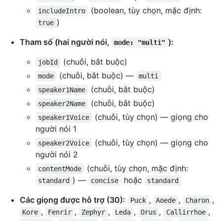
(boolean, tùy chọn, mặc định:
includeIntro
)
true
Tham số (hai người nói,
):
mode: "multi"
(chuỗi, bắt buộc)
jobId
(chuỗi, bắt buộc) —
mode
multi
(chuỗi, bắt buộc)
speaker1Name
(chuỗi, bắt buộc)
speaker2Name
(chuỗi, tùy chọn) — giọng cho
speaker1Voice
người nói 1
(chuỗi, tùy chọn) — giọng cho
speaker2Voice
người nói 2
(chuỗi, tùy chọn, mặc định:
contentMode
) —
hoặc
standard
concise
standard
Các giọng được hỗ trợ (30):
,
,
,
Puck
Aoede
Charon
,
,
,
,
,
,
Kore
Fenrir
Zephyr
Leda
Orus
Callirrhoe