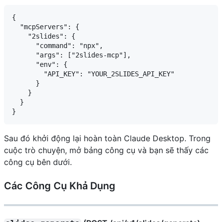
{

  "mcpServers": {

    "2slides": {

      "command": "npx",

      "args": ["2slides-mcp"],

      "env": {

        "API_KEY": "YOUR_2SLIDES_API_KEY"

      }

    }

  }

Sau đó khởi động lại hoàn toàn Claude Desktop. Trong
cuộc trò chuyện, mở bảng công cụ và bạn sẽ thấy các
công cụ bên dưới.
Các Công Cụ Khả Dụng