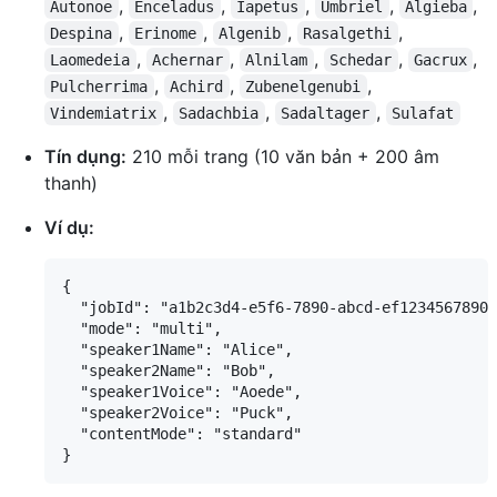
,
,
,
,
,
Autonoe
Enceladus
Iapetus
Umbriel
Algieba
,
,
,
,
Despina
Erinome
Algenib
Rasalgethi
,
,
,
,
,
Laomedeia
Achernar
Alnilam
Schedar
Gacrux
,
,
,
Pulcherrima
Achird
Zubenelgenubi
,
,
,
Vindemiatrix
Sadachbia
Sadaltager
Sulafat
Tín dụng:
210 mỗi trang (10 văn bản + 200 âm
thanh)
Ví dụ:
{

  "jobId": "a1b2c3d4-e5f6-7890-abcd-ef1234567890"
  "mode": "multi",

  "speaker1Name": "Alice",

  "speaker2Name": "Bob",

  "speaker1Voice": "Aoede",

  "speaker2Voice": "Puck",

  "contentMode": "standard"
