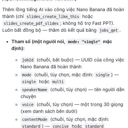
Thêm lồng tiếng AI vào công việc Nano Banana đã hoàn
thành (chỉ
hoặc
slides_create_like_this
; không hỗ trợ Fast PPT).
slides_create_pdf_slides
Luôn bất đồng bộ — thăm dò kết quả bằng
.
jobs_get
Tham số (một người nói,
mặc
mode: "single"
định):
(chuỗi, bắt buộc) — UUID của công việc
jobId
Nano Banana đã hoàn thành
(chuỗi, tùy chọn, mặc định:
) —
mode
single
hoặc
single
multi
(chuỗi, tùy chọn) — tên người dẫn
speakerName
chuyện
(chuỗi, tùy chọn) — một trong 30 giọng
voice
(xem danh sách bên dưới)
(chuỗi, tùy chọn, mặc định:
contentMode
) —
hoặc
standard
concise
standard