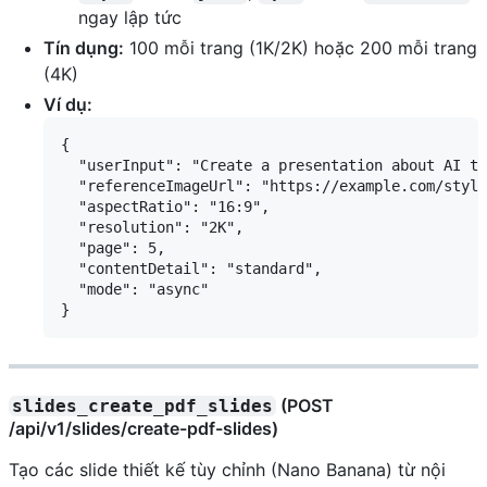
ngay lập tức
Tín dụng:
100 mỗi trang (1K/2K) hoặc 200 mỗi trang
(4K)
Ví dụ:
{

  "userInput": "Create a presentation about AI tr
  "referenceImageUrl": "https://example.com/style
  "aspectRatio": "16:9",

  "resolution": "2K",

  "page": 5,

  "contentDetail": "standard",

  "mode": "async"

(POST
slides_create_pdf_slides
/api/v1/slides/create-pdf-slides)
Tạo các slide thiết kế tùy chỉnh (Nano Banana) từ nội