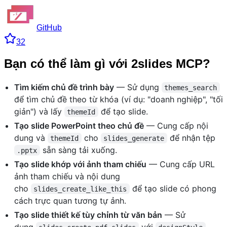
GitHub
32
Bạn có thể làm gì với 2slides MCP?
Tìm kiếm chủ đề trình bày
— Sử dụng
themes_search
để tìm chủ đề theo từ khóa (ví dụ: "doanh nghiệp", "tối
giản") và lấy
để tạo slide.
themeId
Tạo slide PowerPoint theo chủ đề
— Cung cấp nội
dung và
cho
để nhận tệp
themeId
slides_generate
sẵn sàng tải xuống.
.pptx
Tạo slide khớp với ảnh tham chiếu
— Cung cấp URL
ảnh tham chiếu và nội dung
cho
để tạo slide có phong
slides_create_like_this
cách trực quan tương tự ảnh.
Tạo slide thiết kế tùy chỉnh từ văn bản
— Sử
dụng
với