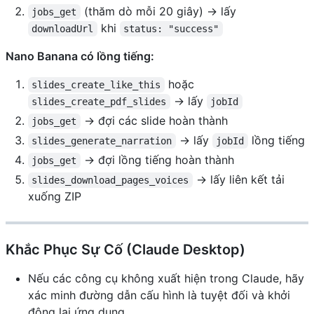
(thăm dò mỗi 20 giây) → lấy
jobs_get
khi
downloadUrl
status: "success"
Nano Banana có lồng tiếng:
hoặc
slides_create_like_this
→ lấy
slides_create_pdf_slides
jobId
→ đợi các slide hoàn thành
jobs_get
→ lấy
lồng tiếng
slides_generate_narration
jobId
→ đợi lồng tiếng hoàn thành
jobs_get
→ lấy liên kết tải
slides_download_pages_voices
xuống ZIP
Khắc Phục Sự Cố (Claude Desktop)
Nếu các công cụ không xuất hiện trong Claude, hãy
xác minh đường dẫn cấu hình là tuyệt đối và khởi
động lại ứng dụng.