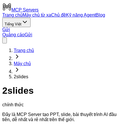
MCP Servers
Trang chủ
Máy chủ từ xa
Chủ đề
Kỹ năng Agent
Blog
Tiếng Việt
Gửi
Quảng cáo
Gửi
Trang chủ
Máy chủ
2slides
2slides
chính thức
Đây là MCP Server tạo PPT, slide, bài thuyết trình AI đầu
tiên, dễ nhất và rẻ nhất trên thế giới.