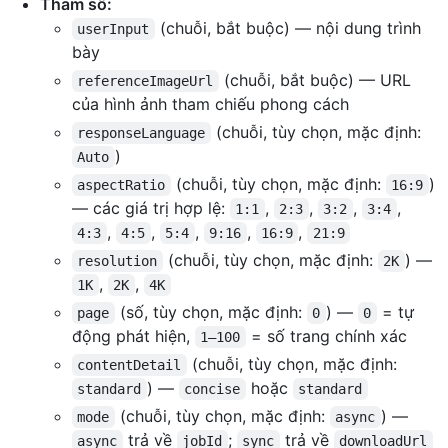
Tham số:
(chuỗi, bắt buộc) — nội dung trình
userInput
bày
(chuỗi, bắt buộc) — URL
referenceImageUrl
của hình ảnh tham chiếu phong cách
(chuỗi, tùy chọn, mặc định:
responseLanguage
)
Auto
(chuỗi, tùy chọn, mặc định:
)
aspectRatio
16:9
— các giá trị hợp lệ:
,
,
,
,
1:1
2:3
3:2
3:4
,
,
,
,
,
4:3
4:5
5:4
9:16
16:9
21:9
(chuỗi, tùy chọn, mặc định:
) —
resolution
2K
,
,
1K
2K
4K
(số, tùy chọn, mặc định:
) —
= tự
page
0
0
động phát hiện,
= số trang chính xác
1–100
(chuỗi, tùy chọn, mặc định:
contentDetail
) —
hoặc
standard
concise
standard
(chuỗi, tùy chọn, mặc định:
) —
mode
async
trả về
;
trả về
async
jobId
sync
downloadUrl