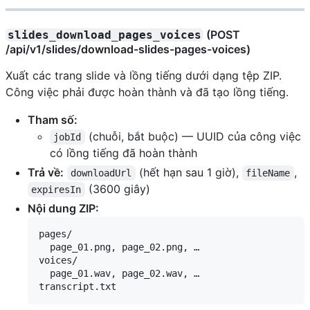
(POST
slides_download_pages_voices
/api/v1/slides/download-slides-pages-voices)
Xuất các trang slide và lồng tiếng dưới dạng tệp ZIP.
Công việc phải được hoàn thành và đã tạo lồng tiếng.
Tham số:
(chuỗi, bắt buộc) — UUID của công việc
jobId
có lồng tiếng đã hoàn thành
Trả về:
(hết hạn sau 1 giờ),
,
downloadUrl
fileName
(3600 giây)
expiresIn
Nội dung ZIP:
pages/

  page_01.png, page_02.png, …

voices/

  page_01.wav, page_02.wav, …
