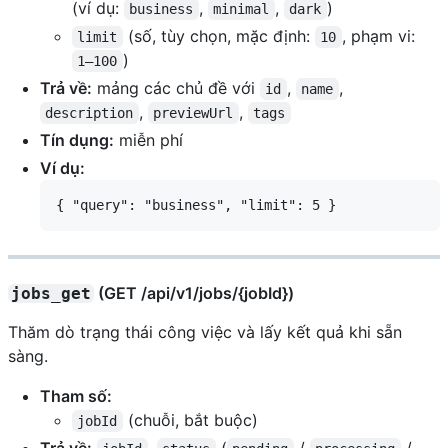
(ví dụ:
,
,
)
business
minimal
dark
(số, tùy chọn, mặc định:
, phạm vi:
limit
10
)
1–100
Trả về:
mảng các chủ đề với
,
,
id
name
,
,
description
previewUrl
tags
Tín dụng:
miễn phí
Ví dụ:
(GET /api/v1/jobs/{jobId})
jobs_get
Thăm dò trạng thái công việc và lấy kết quả khi sẵn
sàng.
Tham số:
(chuỗi, bắt buộc)
jobId