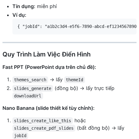
Tín dụng:
miễn phí
Ví dụ:
Quy Trình Làm Việc Điển Hình
Fast PPT (PowerPoint dựa trên chủ đề):
→ lấy
themes_search
themeId
(đồng bộ) → lấy trực tiếp
slides_generate
downloadUrl
Nano Banana (slide thiết kế tùy chỉnh):
hoặc
slides_create_like_this
(bất đồng bộ) → lấy
slides_create_pdf_slides
jobId