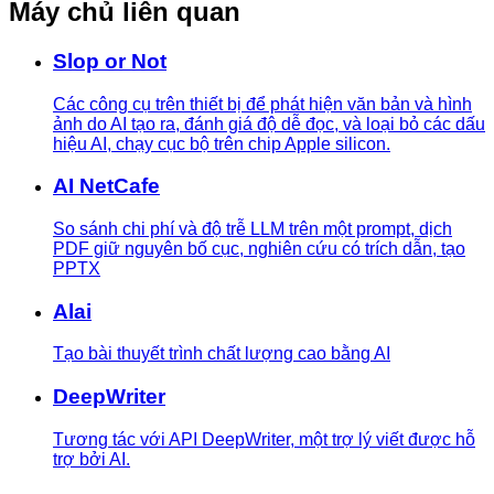
Máy chủ liên quan
Slop or Not
Các công cụ trên thiết bị để phát hiện văn bản và hình
ảnh do AI tạo ra, đánh giá độ dễ đọc, và loại bỏ các dấu
hiệu AI, chạy cục bộ trên chip Apple silicon.
AI NetCafe
So sánh chi phí và độ trễ LLM trên một prompt, dịch
PDF giữ nguyên bố cục, nghiên cứu có trích dẫn, tạo
PPTX
Alai
Tạo bài thuyết trình chất lượng cao bằng AI
DeepWriter
Tương tác với API DeepWriter, một trợ lý viết được hỗ
trợ bởi AI.