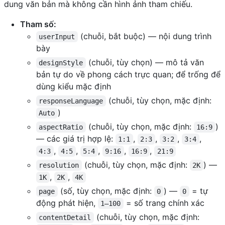
dung văn bản mà không cần hình ảnh tham chiếu.
Tham số:
(chuỗi, bắt buộc) — nội dung trình
userInput
bày
(chuỗi, tùy chọn) — mô tả văn
designStyle
bản tự do về phong cách trực quan; để trống để
dùng kiểu mặc định
(chuỗi, tùy chọn, mặc định:
responseLanguage
)
Auto
(chuỗi, tùy chọn, mặc định:
)
aspectRatio
16:9
— các giá trị hợp lệ:
,
,
,
,
1:1
2:3
3:2
3:4
,
,
,
,
,
4:3
4:5
5:4
9:16
16:9
21:9
(chuỗi, tùy chọn, mặc định:
) —
resolution
2K
,
,
1K
2K
4K
(số, tùy chọn, mặc định:
) —
= tự
page
0
0
động phát hiện,
= số trang chính xác
1–100
(chuỗi, tùy chọn, mặc định:
contentDetail