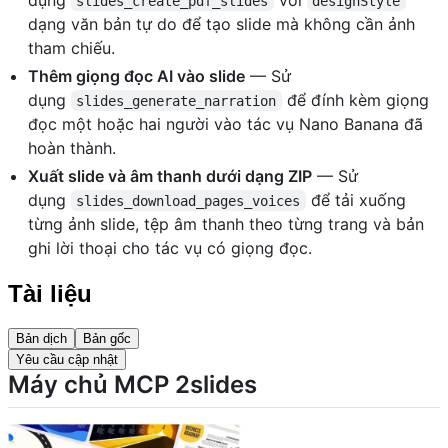
slides_create_pdf_slides
designStyle
dạng văn bản tự do để tạo slide mà không cần ảnh
tham chiếu.
Thêm giọng đọc AI vào slide
— Sử
dụng
để đính kèm giọng
slides_generate_narration
đọc một hoặc hai người vào tác vụ Nano Banana đã
hoàn thành.
Xuất slide và âm thanh dưới dạng ZIP
— Sử
dụng
để tải xuống
slides_download_pages_voices
từng ảnh slide, tệp âm thanh theo từng trang và bản
ghi lời thoại cho tác vụ có giọng đọc.
Tài liệu
Bản dịch
Bản gốc
Yêu cầu cập nhật
Máy chủ MCP 2slides