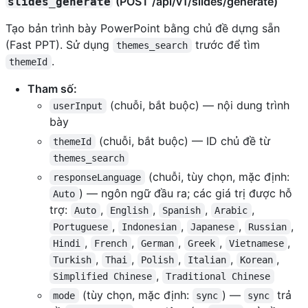
(POST /api/v1/slides/generate)
slides_generate
Tạo bản trình bày PowerPoint bằng chủ đề dựng sẵn
(Fast PPT). Sử dụng
trước để tìm
themes_search
.
themeId
Tham số:
(chuỗi, bắt buộc) — nội dung trình
userInput
bày
(chuỗi, bắt buộc) — ID chủ đề từ
themeId
themes_search
(chuỗi, tùy chọn, mặc định:
responseLanguage
) — ngôn ngữ đầu ra; các giá trị được hỗ
Auto
trợ:
,
,
,
,
Auto
English
Spanish
Arabic
,
,
,
,
Portuguese
Indonesian
Japanese
Russian
,
,
,
,
,
Hindi
French
German
Greek
Vietnamese
,
,
,
,
,
Turkish
Thai
Polish
Italian
Korean
,
Simplified Chinese
Traditional Chinese
(tùy chọn, mặc định:
) —
trả
mode
sync
sync