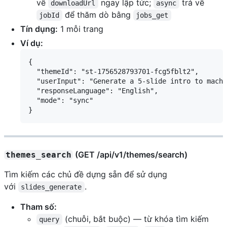
về
ngay lập tức;
trả về
downloadUrl
async
để thăm dò bằng
jobId
jobs_get
Tín dụng:
1 mỗi trang
Ví dụ:
{

  "themeId": "st-1756528793701-fcg5fblt2",

  "userInput": "Generate a 5-slide intro to machi
  "responseLanguage": "English",

  "mode": "sync"

(GET /api/v1/themes/search)
themes_search
Tìm kiếm các chủ đề dựng sẵn để sử dụng
với
.
slides_generate
Tham số:
(chuỗi, bắt buộc) — từ khóa tìm kiếm
query