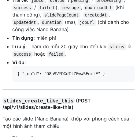
Trả về:
,
(
/
/
jobId
status
pending
processing
/
),
,
(khi
success
failed
message
downloadUrl
thành công),
,
,
slidePageCount
createdAt
,
(ms),
(chỉ dành cho
updatedAt
duration
jobUrl
công việc Nano Banana)
Tín dụng:
miễn phí
Lưu ý:
Thăm dò mỗi 20 giây cho đến khi
là
status
hoặc
.
success
failed
Ví dụ:
(POST
slides_create_like_this
/api/v1/slides/create-like-this)
Tạo các slide (Nano Banana) khớp với phong cách của
một hình ảnh tham chiếu.