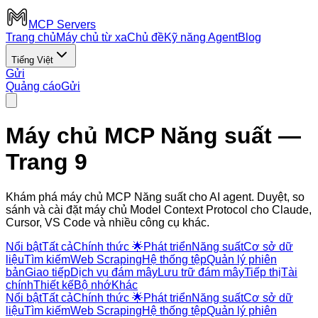
MCP Servers
Trang chủ
Máy chủ từ xa
Chủ đề
Kỹ năng Agent
Blog
Tiếng Việt
Gửi
Quảng cáo
Gửi
Máy chủ MCP Năng suất
—
Trang 9
Khám phá máy chủ MCP Năng suất cho AI agent. Duyệt, so
sánh và cài đặt máy chủ Model Context Protocol cho Claude,
Cursor, VS Code và nhiều công cụ khác.
Nổi bật
Tất cả
Chính thức 🌟
Phát triển
Năng suất
Cơ sở dữ
liệu
Tìm kiếm
Web Scraping
Hệ thống tệp
Quản lý phiên
bản
Giao tiếp
Dịch vụ đám mây
Lưu trữ đám mây
Tiếp thị
Tài
chính
Thiết kế
Bộ nhớ
Khác
Nổi bật
Tất cả
Chính thức 🌟
Phát triển
Năng suất
Cơ sở dữ
liệu
Tìm kiếm
Web Scraping
Hệ thống tệp
Quản lý phiên