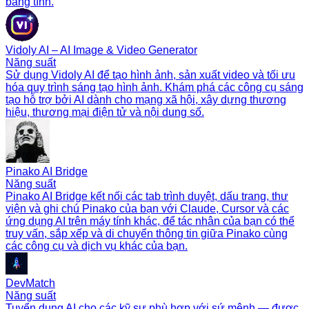
bảng tính.
Vidoly AI – AI Image & Video Generator
Năng suất
Sử dụng Vidoly AI để tạo hình ảnh, sản xuất video và tối ưu
hóa quy trình sáng tạo hình ảnh. Khám phá các công cụ sáng
tạo hỗ trợ bởi AI dành cho mạng xã hội, xây dựng thương
hiệu, thương mại điện tử và nội dung số.
Pinako AI Bridge
Năng suất
Pinako AI Bridge kết nối các tab trình duyệt, dấu trang, thư
viện và ghi chú Pinako của bạn với Claude, Cursor và các
ứng dụng AI trên máy tính khác, để tác nhân của bạn có thể
truy vấn, sắp xếp và di chuyển thông tin giữa Pinako cùng
các công cụ và dịch vụ khác của bạn.
DevMatch
Năng suất
Tuyển dụng AI cho các kỹ sư phù hợp với sứ mệnh — được