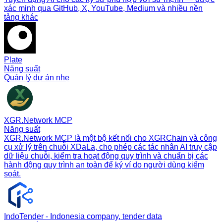
xác minh qua GitHub, X, YouTube, Medium và nhiều nền
tảng khác
Plate
Năng suất
Quản lý dự án nhẹ
XGR.Network MCP
Năng suất
XGR.Network MCP là một bộ kết nối cho XGRChain và công
cụ xử lý trên chuỗi XDaLa, cho phép các tác nhân AI truy cập
dữ liệu chuỗi, kiểm tra hoạt động quy trình và chuẩn bị các
hành động quy trình an toàn để ký ví do người dùng kiểm
soát.
IndoTender - Indonesia company, tender data