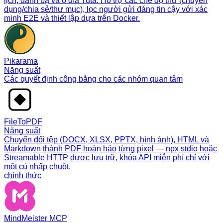
lịch, danh bạ và ổ đĩa Tuta. Hỗ trợ các chế độ thư (chuyên
dụng/chia sẻ/thư mục), lọc người gửi đáng tin cậy với xác
minh E2E và thiết lập dựa trên Docker.
Pikarama
Năng suất
Các quyết định công bằng cho các nhóm quan tâm
FileToPDF
Năng suất
Chuyển đổi tệp (DOCX, XLSX, PPTX, hình ảnh), HTML và
Markdown thành PDF hoàn hảo từng pixel — npx stdio hoặc
Streamable HTTP được lưu trữ, khóa API miễn phí chỉ với
một cú nhấp chuột.
chính thức
MindMeister MCP