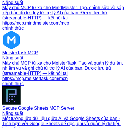
Năng suất
Máy chủ MCP từ xa cho MindMeister. Tạo, chỉnh sửa và sắp
xếp bản đồ tư duy từ trợ lý AI của bạn. Được lưu trữ
(streamable-HTTP) — kết nối tại
https://mcp.mindmeister.com/mcp
chính thức
MeisterTask MCP
Năng suất
Máy chủ MCP từ xa cho MeisterTask. Tạo và quản lý dự án,
nhiệm vụ và ghi chú từ trợ lý AI của bạn. Được lưu trữ
(streamable-HTTP) — kết nối tại
https://mcp.meistertask.com/mcp
chính thức
Secure Google Sheets MCP Server
Năng suất
Một tường lửa dữ liệu giữa AI và Google Sheets của bạn -
Tích hợp với Google Sheets để đọc, ghi và quản lý dữ liệu