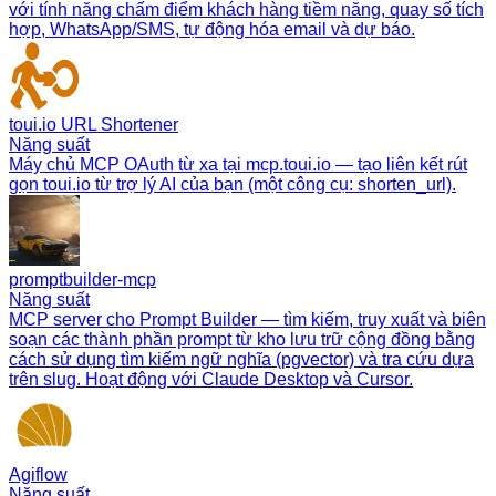
với tính năng chấm điểm khách hàng tiềm năng, quay số tích
hợp, WhatsApp/SMS, tự động hóa email và dự báo.
toui.io URL Shortener
Năng suất
Máy chủ MCP OAuth từ xa tại mcp.toui.io — tạo liên kết rút
gọn toui.io từ trợ lý AI của bạn (một công cụ: shorten_url).
promptbuilder-mcp
Năng suất
MCP server cho Prompt Builder — tìm kiếm, truy xuất và biên
soạn các thành phần prompt từ kho lưu trữ cộng đồng bằng
cách sử dụng tìm kiếm ngữ nghĩa (pgvector) và tra cứu dựa
trên slug. Hoạt động với Claude Desktop và Cursor.
Agiflow
Năng suất