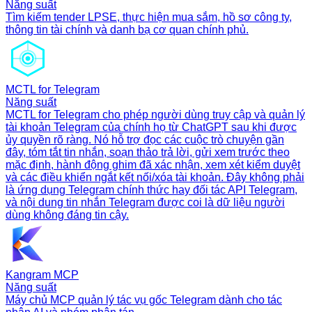
Năng suất
Tìm kiếm tender LPSE, thực hiện mua sắm, hồ sơ công ty,
thông tin tài chính và danh bạ cơ quan chính phủ.
MCTL for Telegram
Năng suất
MCTL for Telegram cho phép người dùng truy cập và quản lý
tài khoản Telegram của chính họ từ ChatGPT sau khi được
ủy quyền rõ ràng. Nó hỗ trợ đọc các cuộc trò chuyện gần
đây, tóm tắt tin nhắn, soạn thảo trả lời, gửi xem trước theo
mặc định, hành động ghim đã xác nhận, xem xét kiểm duyệt
và các điều khiển ngắt kết nối/xóa tài khoản. Đây không phải
là ứng dụng Telegram chính thức hay đối tác API Telegram,
và nội dung tin nhắn Telegram được coi là dữ liệu người
dùng không đáng tin cậy.
Kangram MCP
Năng suất
Máy chủ MCP quản lý tác vụ gốc Telegram dành cho tác