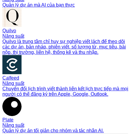
Quản lý dự án mà AI của bạn thực
Quilvo
Năng suất
Quilvo là trung tâm chỉ huy sự nghiệp viết lách để theo dõi
các dự án, bản nháp, phiên viết, số lượng từ, mục tiêu, bài
nộp, thị trường, liên hệ, thống kê và thu nhập.
Calfeed
Năng suất
Chuyển đổi lịch trình viết thành liên kết lịch trực tiếp mà mọi
người có thể đăng ký trên Apple, Google, Outlook.
Plate
Năng suất
Quản lý dự án tối giản cho nhóm và tác nhân AI.