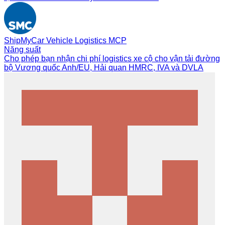
ShipMyCar Vehicle Logistics MCP
Năng suất
Cho phép bạn nhận chi phí logistics xe cộ cho vận tải đường
bộ Vương quốc Anh/EU, Hải quan HMRC, IVA và DVLA