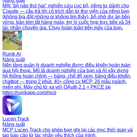
Năng suất
Một "bộ não thứ hai" nghiên cứu cục bộ, riêng tư dành cho
Claude — câu trả lời có trích dẫn từ thư viện của riêng bạn
(không bịa đặt những gì không tìm thấy), bộ nhớ dự án bền
vững, bản tóm tắt hàng ngày, trợ lý cuộc họp trực tiếp và 34
tác nhân chuyên gia. Chạy hoàn toàn trên máy của bạn.
Runik AI
Năng suất
Nền tảng quản lý doanh nghiệp được điều khiển hoàn toàn
qua hội thoại. Mô tả doanh nghiệp của bạn và AI xây dựng
hệ thống hoàn chỉnh — bảng, chế độ xem, bảng điều khiển,
chatbot — trong 2 phút. 40+ công cụ MCP, 26 mẫu ngành,
miễn phí. Máy chủ từ xa với OAuth 2.1 + PKCE tại
https://runikapp.com/mcp
Lucen Track
Năng suất
MCP Lucen Track cho phép bạn ghi lại các mục thời gian và
tạo báo cáo từ tác nhân yêu thích của mình.