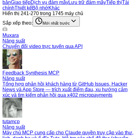
bản
Giao tiếp
Dịch vụ đám mây
Lưu trữ đám mây
Tiếp thị
Tài
chính
Thiết kế
Bộ nhớ
Khác
Hiển thị 241-270 trong 1745 máy chủ
Sắp xếp theo:
Mới nhất trước
Muxara
Năng suất
Chuyển đổi video trực tuyến qua API
Feedback Synthesis MCP
Năng suất
Tổng hợp phản hồi khách hàng từ GitHub Issues, Hacker
News và App Store — trích xuất điểm đau, xu hướng cảm
xúc và tìm kiếm phản hồi qua x402 micropayments
tutamcp
Năng suất
Máy chủ MCP cung cấp cho Claude quyền truy cập vào thư,