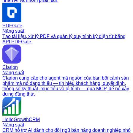
nhân AI và nhóm phân tán.
PDFGate
Năng suất
Tạo tài liệu, xử lý PDF và quản lý quy trình ký điện tử bằng
API PDFGate.
Clarion
Năng suất
Clarion cung cấp cho agent mã nguồn của bạn bối cảnh sản
phẩm mà nó đang thiếu — tín hiệu khách hàng, quyết định,
thông số kỹ thuật, mục tiêu và lộ trình — qua MCP, để nó xây
dựng đúng thứ.
HelloGrowthCRM
Năng suất
CRM hỗ trợ AI dành cho đội ngũ bán hàng doanh nghiệp nhỏ