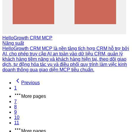
HelloGrowth CRM MCP
Năng suất
HelloGrowth CRM MCP là nền tảng tích hợp CRM hỗ trợ bởi
AI, cho phép truy cập AI an toàn vào dữ liệu CRM, quản lý
khách hàng tiềm năng và khách hàng hiện tại, theo dõi giao
dịch, tự động hóa tác vụ và điều phối quy trình làm việc kinh
doanh thông qua giao diện MCP tiêu chuẩn.
Previous
1
More pages
7
8
9
10
11
More pages