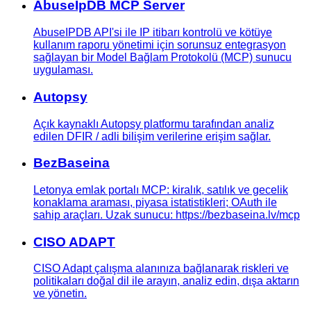
AbuseIpDB MCP Server
AbuseIPDB API'si ile IP itibarı kontrolü ve kötüye
kullanım raporu yönetimi için sorunsuz entegrasyon
sağlayan bir Model Bağlam Protokolü (MCP) sunucu
uygulaması.
Autopsy
Açık kaynaklı Autopsy platformu tarafından analiz
edilen DFIR / adli bilişim verilerine erişim sağlar.
BezBaseina
Letonya emlak portalı MCP: kiralık, satılık ve gecelik
konaklama araması, piyasa istatistikleri; OAuth ile
sahip araçları. Uzak sunucu: https://bezbaseina.lv/mcp
CISO ADAPT
CISO Adapt çalışma alanınıza bağlanarak riskleri ve
politikaları doğal dil ile arayın, analiz edin, dışa aktarın
ve yönetin.