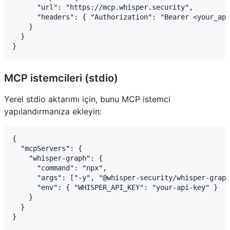
      "url": "https://mcp.whisper.security",

      "headers": { "Authorization": "Bearer <your_api
    }

  }

MCP istemcileri (stdio)
Yerel stdio aktarımı için, bunu MCP istemci
yapılandırmanıza ekleyin:
{

  "mcpServers": {

    "whisper-graph": {

      "command": "npx",

      "args": ["-y", "@whisper-security/whisper-graph
      "env": { "WHISPER_API_KEY": "your-api-key" }

    }

  }
