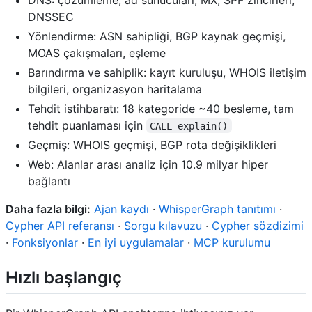
DNSSEC
Yönlendirme: ASN sahipliği, BGP kaynak geçmişi,
MOAS çakışmaları, eşleme
Barındırma ve sahiplik: kayıt kuruluşu, WHOIS iletişim
bilgileri, organizasyon haritalama
Tehdit istihbaratı: 18 kategoride ~40 besleme, tam
tehdit puanlaması için
CALL explain()
Geçmiş: WHOIS geçmişi, BGP rota değişiklikleri
Web: Alanlar arası analiz için 10.9 milyar hiper
bağlantı
Daha fazla bilgi:
Ajan kaydı
·
WhisperGraph tanıtımı
·
Cypher API referansı
·
Sorgu kılavuzu
·
Cypher sözdizimi
·
Fonksiyonlar
·
En iyi uygulamalar
·
MCP kurulumu
Hızlı başlangıç