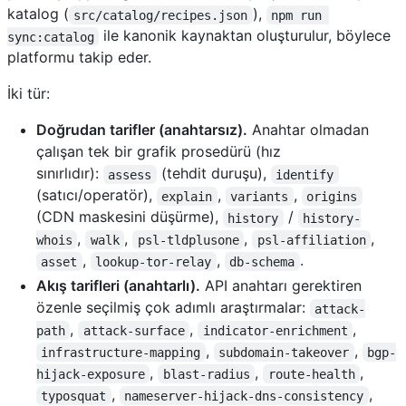
katalog (
),
src/catalog/recipes.json
npm run 
ile kanonik kaynaktan oluşturulur, böylece
sync:catalog
platformu takip eder.
İki tür:
Doğrudan tarifler (anahtarsız).
Anahtar olmadan
çalışan tek bir grafik prosedürü (hız
sınırlıdır):
(tehdit duruşu),
assess
identify
(satıcı/operatör),
,
,
explain
variants
origins
(CDN maskesini düşürme),
/
history
history-
,
,
,
,
whois
walk
psl-tldplusone
psl-affiliation
,
,
.
asset
lookup-tor-relay
db-schema
Akış tarifleri (anahtarlı).
API anahtarı gerektiren
özenle seçilmiş çok adımlı araştırmalar:
attack-
,
,
,
path
attack-surface
indicator-enrichment
,
,
infrastructure-mapping
subdomain-takeover
bgp-
,
,
,
hijack-exposure
blast-radius
route-health
,
,
typosquat
nameserver-hijack-dns-consistency