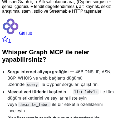
WhisperGraph için. Altı salt okunur araç (Cypher sorgusu +
şema içgörüsü + tehdit değerlendirmesi), altı kaynak, sekiz
araştırma istemi. stdio ve Streamable HTTP taşımaları.
GitHub
1
Whisper Graph MCP ile neler
yapabilirsiniz?
Sorgu internet altyapı grafiğini
— 46B DNS, IP, ASN,
BGP, WHOIS ve web bağlantı düğümü
üzerinde
ile Cypher sorguları çalıştırın.
query
Mevcut veri türlerini keşfedin
—
ile tüm
list_labels
düğüm etiketlerini ve sayılarını listeleyin
veya
ile bir etiketin özelliklerini
describe_label
inceleyin.
Bir göstergenin tehdit duruşunu değerlendirin