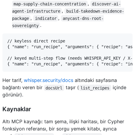
,
map-supply-chain-concentration
discover-ai-
,
agent-infrastructure
build-takedown-evidence-
,
,
package
indicator
anycast-dns-root-
.
sovereignty
// keyless direct recipe

{ "name": "run_recipe", "arguments": { "recipe": "ass
// keyed multi-step flow (needs WHISPER_API_KEY / X-A
Her tarif,
whisper.security/docs
altındaki sayfasına
bağlantı veren bir
taşır (
içinde
docsUrl
list_recipes
görünür).
Kaynaklar
Altı MCP kaynağı: tam şema, ilişki haritası, bir Cypher
fonksiyon referansı, bir sorgu yemek kitabı, ayrıca