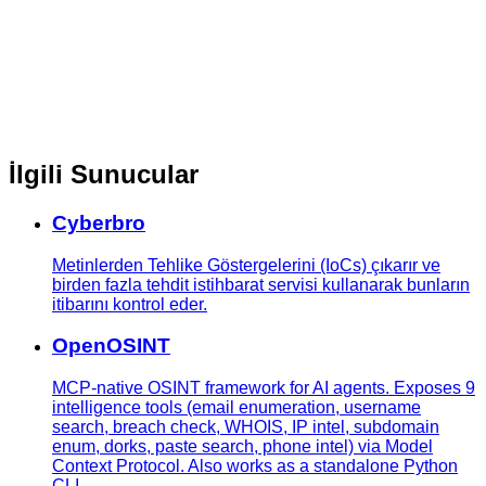
İlgili Sunucular
Cyberbro
Metinlerden Tehlike Göstergelerini (IoCs) çıkarır ve
birden fazla tehdit istihbarat servisi kullanarak bunların
itibarını kontrol eder.
OpenOSINT
MCP-native OSINT framework for AI agents. Exposes 9
intelligence tools (email enumeration, username
search, breach check, WHOIS, IP intel, subdomain
enum, dorks, paste search, phone intel) via Model
Context Protocol. Also works as a standalone Python
CLI.