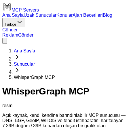
MCP Servers
Ana Sayfa
Uzak Sunucular
Konular
Ajan Becerileri
Blog
Türkçe
Gönder
Reklam
Gönder
Ana Sayfa
Sunucular
WhisperGraph MCP
WhisperGraph MCP
resmi
Açık kaynak, kendi kendine barındırılabilir MCP sunucusu —
DNS, BGP, GeoIP, WHOIS ve tehdit istihbaratını haritalayan
7.39B düğüm / 39B kenardan oluşan bir grafik olan