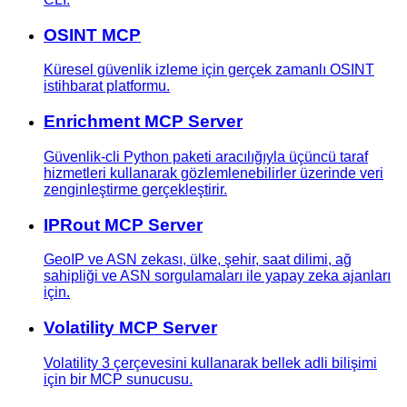
OSINT MCP
Küresel güvenlik izleme için gerçek zamanlı OSINT
istihbarat platformu.
Enrichment MCP Server
Güvenlik-cli Python paketi aracılığıyla üçüncü taraf
hizmetleri kullanarak gözlemlenebilirler üzerinde veri
zenginleştirme gerçekleştirir.
IPRout MCP Server
GeoIP ve ASN zekası, ülke, şehir, saat dilimi, ağ
sahipliği ve ASN sorgulamaları ile yapay zeka ajanları
için.
Volatility MCP Server
Volatility 3 çerçevesini kullanarak bellek adli bilişimi
için bir MCP sunucusu.