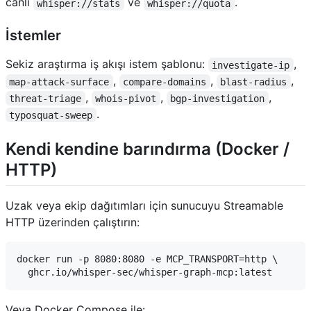
canlı
ve
.
whisper://stats
whisper://quota
İstemler
Sekiz araştırma iş akışı istem şablonu:
,
investigate-ip
,
,
,
map-attack-surface
compare-domains
blast-radius
,
,
,
threat-triage
whois-pivot
bgp-investigation
.
typosquat-sweep
Kendi kendine barındırma (Docker /
HTTP)
Uzak veya ekip dağıtımları için sunucuyu Streamable
HTTP üzerinden çalıştırın:
docker run -p 8080:8080 -e MCP_TRANSPORT=http \

Veya Docker Compose ile: