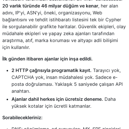
20 varlık türünde 46 milyar düğüm ve kenar
, her alan
adını, IP'yi, ASN'yi, öneki, organizasyonu, Web
bağlantısını ve tehdit istihbaratı listesini tek bir Cypher
ile sorgulanabilir grafikte haritalar. Güvenlik ekipleri, olay
müdahale ekipleri ve yapay zeka ajanları tarafından
araştırma, atıf, marka koruması ve altyapı adli bilişimi
için kullanılır.
İlk günden itibaren ajanlar için inşa edildi.
2 HTTP çağrısıyla programatik kayıt.
Tarayıcı yok,
CAPTCHA yok, insan müdahalesi yok. Sadece e-
posta doğrulaması. Yaklaşık 5 saniyede çalışan API
anahtarı.
Ajanlar dahil herkes için ücretsiz deneme.
Daha
yüksek kotalar için ücretli katmanlar.
Sorabilecekleriniz:
DNS: çözümleme, ad sunucuları, MX, SPF zincirleri,