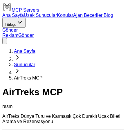
MCP Servers
Ana Sayfa
Uzak Sunucular
Konular
Ajan Becerileri
Blog
Türkçe
Gönder
Reklam
Gönder
Ana Sayfa
Sunucular
AirTreks MCP
AirTreks MCP
resmi
AirTreks Dünya Turu ve Karmaşık Çok Duraklı Uçak Bileti
Arama ve Rezervasyonu