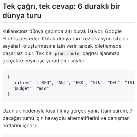
Tek çağrı, tek cevap: 6 duraklı bir
dünya turu
Kullanıcınız dünya çapında altı durak istiyor. Google
Flights pes eder. İttifak dünya turu rezervasyon siteleri
seyahati oluşturmasına izin verir, ancak biletlemede
başarısız olur. Tek bir
çağrısı ajanınıza
plan_route
gerçekte neyin işe yaradığını söyler:
{

  "cities": ["SFO", "NRT", "BKK", "SIN", "DEL", "IST"
  "budget": "mid"

Uzunluk nedeniyle kısaltılmış gerçek yanıt (tam sürüm, 7
bacağın tümü için havayolu alternatiflerini ve danışman
notlarını içerir):