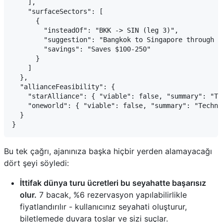
    ],

    "surfaceSectors": [

      {

        "insteadOf": "BKK -> SIN (leg 3)",

        "suggestion": "Bangkok to Singapore through M
        "savings": "Saves $100-250"

      }

    ]

  },

  "allianceFeasibility": {

    "starAlliance": { "viable": false, "summary": "Te
    "oneworld": { "viable": false, "summary": "Techni
  }

Bu tek çağrı, ajanınıza başka hiçbir yerden alamayacağı
dört şeyi söyledi:
İttifak dünya turu ücretleri bu seyahatte başarısız
olur.
7 bacak, %6 rezervasyon yapılabilirlikle
fiyatlandırılır - kullanıcınız seyahati oluşturur,
biletlemede duvara toslar ve sizi suçlar.