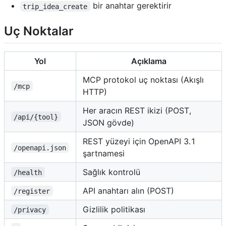
bir anahtar gerektirir
trip_idea_create
Uç Noktalar
Yol
Açıklama
MCP protokol uç noktası (Akışlı
/mcp
HTTP)
Her aracın REST ikizi (POST,
/api/{tool}
JSON gövde)
REST yüzeyi için OpenAPI 3.1
/openapi.json
şartnamesi
Sağlık kontrolü
/health
API anahtarı alın (POST)
/register
Gizlilik politikası
/privacy