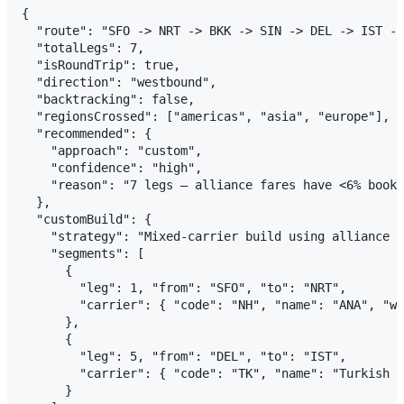
{

  "route": "SFO -> NRT -> BKK -> SIN -> DEL -> IST ->
  "totalLegs": 7,

  "isRoundTrip": true,

  "direction": "westbound",

  "backtracking": false,

  "regionsCrossed": ["americas", "asia", "europe"],

  "recommended": {

    "approach": "custom",

    "confidence": "high",

    "reason": "7 legs — alliance fares have <6% booka
  },

  "customBuild": {

    "strategy": "Mixed-carrier build using alliance c
    "segments": [

      {

        "leg": 1, "from": "SFO", "to": "NRT",

        "carrier": { "code": "NH", "name": "ANA", "wh
      },

      {

        "leg": 5, "from": "DEL", "to": "IST",

        "carrier": { "code": "TK", "name": "Turkish A
      }
