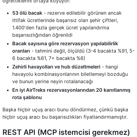
öğrettiklerini ortaya koyuyor:
53 ölü bacak
- rezerve edilebilir görünen ancak
ittifak ücretlerinde başarısız olan şehir çiftleri,
1.400'den fazla gerçek ücret yapılandırma
başarısızlığından öğrenildi
Bacak sayısına göre rezervasyon yapılabilirlik
oranları
- tahmini değil, ölçüldü (3-4 bacakta %91, 5-
6 bacakta %61, 7+ bacakta %6)
Zehirli havayolları ve hub düzeltmeleri
- hangi
havayolu kombinasyonlarının biletlemeyi bozduğu
ve bunun yerine neyin rotalanacağı
En iyi AirTreks rezervasyonlarından 20 kanıtlanmış
rota şablonu
Başka hiçbir uçuş aracı bunu döndürmez, çünkü başka
hiçbir uçuş aracı bu başarısızlıkları fiyatlandırmamıştır.
REST API (MCP istemcisi gerekmez)