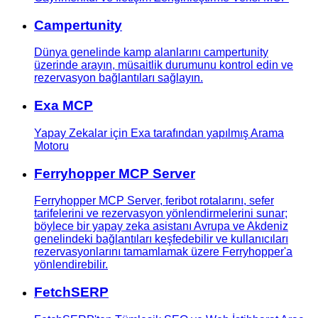
Campertunity
Dünya genelinde kamp alanlarını campertunity
üzerinde arayın, müsaitlik durumunu kontrol edin ve
rezervasyon bağlantıları sağlayın.
Exa MCP
Yapay Zekalar için Exa tarafından yapılmış Arama
Motoru
Ferryhopper MCP Server
Ferryhopper MCP Server, feribot rotalarını, sefer
tarifelerini ve rezervasyon yönlendirmelerini sunar;
böylece bir yapay zeka asistanı Avrupa ve Akdeniz
genelindeki bağlantıları keşfedebilir ve kullanıcıları
rezervasyonlarını tamamlamak üzere Ferryhopper'a
yönlendirebilir.
FetchSERP