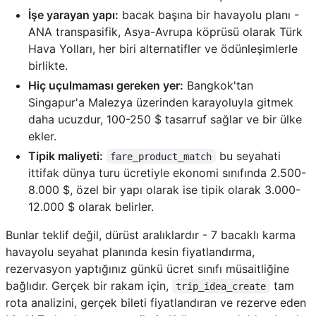
İşe yarayan yapı:
bacak başına bir havayolu planı -
ANA transpasifik, Asya-Avrupa köprüsü olarak Türk
Hava Yolları, her biri alternatifler ve ödünleşimlerle
birlikte.
Hiç uçulmaması gereken yer:
Bangkok'tan
Singapur'a Malezya üzerinden karayoluyla gitmek
daha ucuzdur, 100-250 $ tasarruf sağlar ve bir ülke
ekler.
Tipik maliyeti:
bu seyahati
fare_product_match
ittifak dünya turu ücretiyle ekonomi sınıfında 2.500-
8.000 $, özel bir yapı olarak ise tipik olarak 3.000-
12.000 $ olarak belirler.
Bunlar teklif değil, dürüst aralıklardır - 7 bacaklı karma
havayolu seyahat planında kesin fiyatlandırma,
rezervasyon yaptığınız günkü ücret sınıfı müsaitliğine
bağlıdır. Gerçek bir rakam için,
tam
trip_idea_create
rota analizini, gerçek bileti fiyatlandıran ve rezerve eden