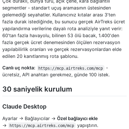
Çok duraklı, dünya turu, açık çene, kara bağlantılı
segmentler - standart uçuş aramasının üstesinden
gelemediği seyahatler. Kullanıcınız kıtalar arası 3'ten
fazla durak istediğinde, bu sunucu gerçek AirTreks ücret
yapılandırma verilerine dayalı rota analiziyle yanıt verir:
60'tan fazla havayolu, bilinen 53 ölü bacak, 1.400'den
fazla gerçek ücret denemesinden ölçülen rezervasyon
yapılabilirlik oranları ve gerçek rezervasyonlardan elde
edilen 20 kanıtlanmış rota şablonu.
Canlı uç nokta:
-
https://mcp.airtreks.com/mcp
ücretsiz, API anahtarı gerekmez, günde 100 istek.
30 saniyelik kurulum
Claude Desktop
Ayarlar → Bağlayıcılar →
Özel bağlayıcı ekle
→
yapıştırın.
https://mcp.airtreks.com/mcp