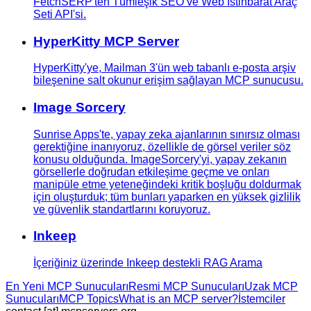
FetchSERP'ten Tümleşik SEO ve Web İstihbarat Araç
Seti API'si.
HyperKitty MCP Server
HyperKitty'ye, Mailman 3'ün web tabanlı e-posta arşiv
bileşenine salt okunur erişim sağlayan MCP sunucusu.
Image Sorcery
Sunrise Apps'te, yapay zeka ajanlarının sınırsız olması
gerektiğine inanıyoruz, özellikle de görsel veriler söz
konusu olduğunda. ImageSorcery'yi, yapay zekanın
görsellerle doğrudan etkileşime geçme ve onları
manipüle etme yeteneğindeki kritik boşluğu doldurmak
için oluşturduk; tüm bunları yaparken en yüksek gizlilik
ve güvenlik standartlarını koruyoruz.
Inkeep
İçeriğiniz üzerinde Inkeep destekli RAG Arama
En Yeni MCP Sunucuları
Resmi MCP Sunucuları
Uzak MCP
Sunucuları
MCP Topics
What is an MCP server?
İstemciler