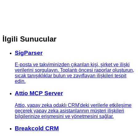
İlgili Sunucular
SigParser
E-posta ve takviminizden çıkarılan kişi, şirket ve ilişki
verilerini sorgulayın. Toplantı öncesi raporlar oluşturun,
sıcak tanışıklıklar bulun ve zayıflayan ilişkileri tespit
edin.
Attio MCP Server
Attio, yapay zeka odaklı CRM'deki verilerle etkileşime
geçerek yapay zeka asistanlarının müşteri ilişkileri
bilgilerinize erişmesini ve yönetmesini sağlar.
Breakcold CRM