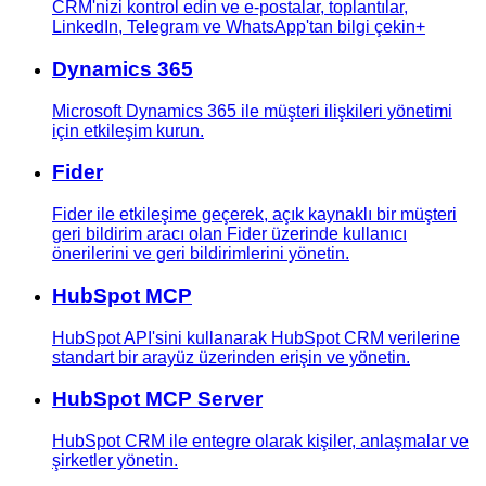
CRM'nizi kontrol edin ve e-postalar, toplantılar,
LinkedIn, Telegram ve WhatsApp'tan bilgi çekin+
Dynamics 365
Microsoft Dynamics 365 ile müşteri ilişkileri yönetimi
için etkileşim kurun.
Fider
Fider ile etkileşime geçerek, açık kaynaklı bir müşteri
geri bildirim aracı olan Fider üzerinde kullanıcı
önerilerini ve geri bildirimlerini yönetin.
HubSpot MCP
HubSpot API'sini kullanarak HubSpot CRM verilerine
standart bir arayüz üzerinden erişin ve yönetin.
HubSpot MCP Server
HubSpot CRM ile entegre olarak kişiler, anlaşmalar ve
şirketler yönetin.