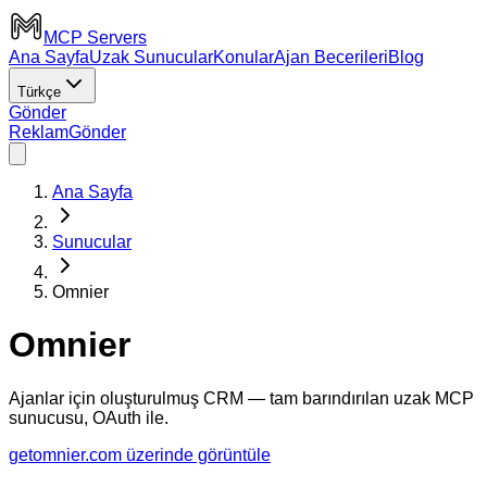
MCP Servers
Ana Sayfa
Uzak Sunucular
Konular
Ajan Becerileri
Blog
Türkçe
Gönder
Reklam
Gönder
Ana Sayfa
Sunucular
Omnier
Omnier
Ajanlar için oluşturulmuş CRM — tam barındırılan uzak MCP
sunucusu, OAuth ile.
getomnier.com üzerinde görüntüle