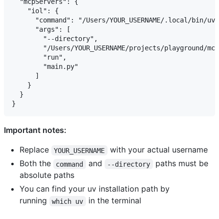
  "mcpServers": {

    "iol": {

      "command": "/Users/YOUR_USERNAME/.local/bin/uv"
      "args": [

        "--directory",

        "/Users/YOUR_USERNAME/projects/playground/mcp
        "run",

        "main.py"

      ]

    }

  }

Important notes:
Replace
with your actual username
YOUR_USERNAME
Both the
and
paths must be
command
--directory
absolute paths
You can find your uv installation path by
running
in the terminal
which uv