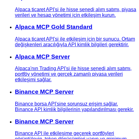
Alpaca ticaret API'si ile hisse senedi alım satımı, piyasa
verileri ve hesap yönetimi için etkileşim kurun.
Alpaca MCP Gold Standard
Alpaca ticaret API'si ile etkileşim için bir sunucu. Ortam
değişkenleri aracılığıyla API kimlik bilgileri gerektirir.
Alpaca MCP Server
Alpaca'nın Trading API'si ile hisse senedi alım satımı,
portföy yönetimi ve gerçek zamanlı piyasa verileri
etkileşimi sağlar.
Binance MCP Server
Binance borsa API'sine sorunsuz erişim sağlar.
Binance API kimlik bilgilerinin yapılandırılması gerekir.
Binance MCP Server
Binance API ile etkileşime geçerek portföyleri
görüntüleyin, token dönüşümleri yapın ve minimum