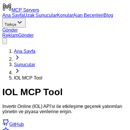
MCP Servers
Ana Sayfa
Uzak Sunucular
Konular
Ajan Becerileri
Blog
Türkçe
Gönder
Reklam
Gönder
Ana Sayfa
Sunucular
IOL MCP Tool
IOL MCP Tool
Invertir Online (IOL) API'si ile etkileşime geçerek yatırımları
yönetin ve piyasa verilerine erişin.
GitHub