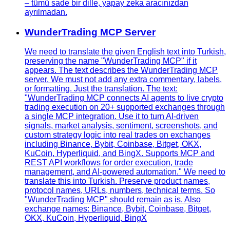
– tümü sade bir dille, yapay zeka aracınızdan
ayrılmadan.
WunderTrading MCP Server
We need to translate the given English text into Turkish,
preserving the name "WunderTrading MCP" if it
appears. The text describes the WunderTrading MCP
server. We must not add any extra commentary, labels,
or formatting. Just the translation. The text:
"WunderTrading MCP connects AI agents to live crypto
trading execution on 20+ supported exchanges through
a single MCP integration. Use it to turn AI-driven
signals, market analysis, sentiment, screenshots, and
custom strategy logic into real trades on exchanges
including Binance, Bybit, Coinbase, Bitget, OKX,
KuCoin, Hyperliquid, and BingX. Supports MCP and
REST API workflows for order execution, trade
management, and AI-powered automation." We need to
translate this into Turkish. Preserve product names,
protocol names, URLs, numbers, technical terms. So
"WunderTrading MCP" should remain as is. Also
exchange names: Binance, Bybit, Coinbase, Bitget,
OKX, KuCoin, Hyperliquid, BingX