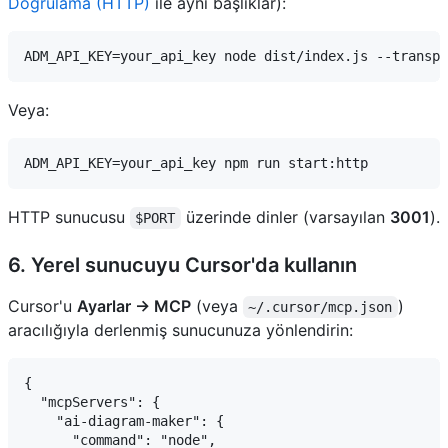
Doğrulama (HTTP)
ile aynı başlıklar):
Veya:
HTTP sunucusu
üzerinde dinler (varsayılan
3001
).
$PORT
6. Yerel sunucuyu Cursor'da kullanın
Cursor'u
Ayarlar → MCP
(veya
)
~/.cursor/mcp.json
aracılığıyla derlenmiş sunucunuza yönlendirin:
{

  "mcpServers": {

    "ai-diagram-maker": {

      "command": "node",
