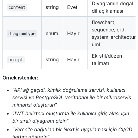
Diyagramın doğal
string
Evet
content
dil açıklaması
flowchart,
sequence, erd,
enum
Hayır
diagramType
system_architecture
uml
Ek stil/düzen
string
Hayır
prompt
talimatı
Örnek istemler:
"API ağ geçidi, kimlik doğrulama servisi, kullanıcı
servisi ve PostgreSQL veritabanı ile bir mikroservis
mimarisi oluşturun"
"JWT belirteci oluşturma ile kullanıcı giriş akışı için
bir sıralı diyagram çizin"
"Vercel'e dağıtılan bir Next.js uygulaması için CI/CD
hattını gösterin"