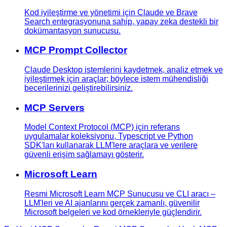
Kod iyileştirme ve yönetimi için Claude ve Brave
Search entegrasyonuna sahip, yapay zeka destekli bir
dokümantasyon sunucusu.
MCP Prompt Collector
Claude Desktop istemlerini kaydetmek, analiz etmek ve
iyileştirmek için araçlar; böylece istem mühendisliği
becerilerinizi geliştirebilirsiniz.
MCP Servers
Model Context Protocol (MCP) için referans
uygulamalar koleksiyonu, Typescript ve Python
SDK'ları kullanarak LLM'lere araçlara ve verilere
güvenli erişim sağlamayı gösterir.
Microsoft Learn
Resmi Microsoft Learn MCP Sunucusu ve CLI aracı –
LLM'leri ve AI ajanlarını gerçek zamanlı, güvenilir
Microsoft belgeleri ve kod örnekleriyle güçlendirir.