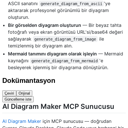
ASCII sanatını
'ye
generate_diagram_from_ascii
aktararak profesyonel görünümlü bir diyagram
oluşturun.
Bir görselden diyagram oluşturun
— Bir beyaz tahta
fotoğrafı veya ekran görüntüsü URL'si/base64 değeri
sağlayarak
ile
generate_diagram_from_image
temizlenmiş bir diyagram alın.
Mermaid tanımını diyagram olarak işleyin
— Mermaid
kaynağını
'e
generate_diagram_from_mermaid
besleyerek işlenmiş bir diyagrama dönüştürün.
Dokümantasyon
Çeviri
Orijinal
Güncelleme iste
AI Diagram Maker MCP Sunucusu
AI Diagram Maker
için MCP sunucusu — doğrudan
Cursor, Claude Desktop, Claude Code veya herhangi bir