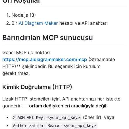
Ön Koşullar
Node.js 18+
Bir
AI Diagram Maker
hesabı ve API anahtarı
Barındırılan MCP sunucusu
Genel MCP uç noktası
https://mcp.aidiagrammaker.com/mcp
(Streamable
HTTP)** şeklindedir. Bu seçenek için kurulum
gerektirmez.
Kimlik Doğrulama (HTTP)
Uzak HTTP istemcileri için, API anahtarınızı her istekte
gönderin —
ortam değişkenleri aracılığıyla değil
:
(önerilir), veya
X-ADM-API-Key: <your_api_key>
Authorization: Bearer <your_api_key>