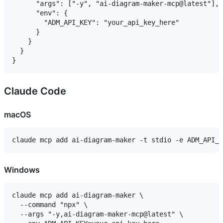
      "args": ["-y", "ai-diagram-maker-mcp@latest"],

      "env": {

        "ADM_API_KEY": "your_api_key_here"

      }

    }

  }

Claude Code
macOS
Windows
claude mcp add ai-diagram-maker \

  --command "npx" \

  --args "-y,ai-diagram-maker-mcp@latest" \
