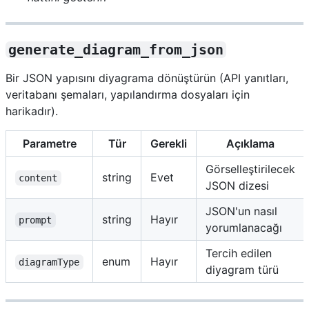
generate_diagram_from_json
Bir JSON yapısını diyagrama dönüştürün (API yanıtları,
veritabanı şemaları, yapılandırma dosyaları için
harikadır).
Parametre
Tür
Gerekli
Açıklama
Görselleştirilecek
string
Evet
content
JSON dizesi
JSON'un nasıl
string
Hayır
prompt
yorumlanacağı
Tercih edilen
enum
Hayır
diagramType
diyagram türü