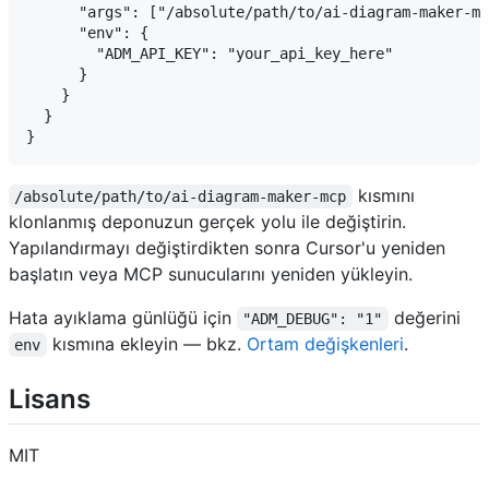
      "args": ["/absolute/path/to/ai-diagram-maker-mc
      "env": {

        "ADM_API_KEY": "your_api_key_here"

      }

    }

  }

kısmını
/absolute/path/to/ai-diagram-maker-mcp
klonlanmış deponuzun gerçek yolu ile değiştirin.
Yapılandırmayı değiştirdikten sonra Cursor'u yeniden
başlatın veya MCP sunucularını yeniden yükleyin.
Hata ayıklama günlüğü için
değerini
"ADM_DEBUG": "1"
kısmına ekleyin — bkz.
Ortam değişkenleri
.
env
Lisans
MIT