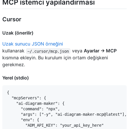
MCP istemci yapılandırması
Cursor
Uzak (önerilir)
Uzak sunucu JSON örneğini
kullanarak
veya
Ayarlar → MCP
~/.cursor/mcp.json
kısmına ekleyin. Bu kurulum için ortam değişkeni
gerekmez.
Yerel (stdio)
{

  "mcpServers": {

    "ai-diagram-maker": {

      "command": "npx",

      "args": ["-y", "ai-diagram-maker-mcp@latest"],

      "env": {

        "ADM_API_KEY": "your_api_key_here"
