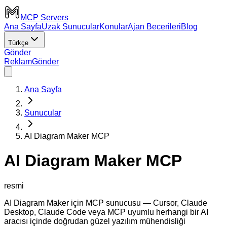
MCP Servers
Ana Sayfa
Uzak Sunucular
Konular
Ajan Becerileri
Blog
Türkçe
Gönder
Reklam
Gönder
Ana Sayfa
Sunucular
AI Diagram Maker MCP
AI Diagram Maker MCP
resmi
AI Diagram Maker için MCP sunucusu — Cursor, Claude
Desktop, Claude Code veya MCP uyumlu herhangi bir AI
aracısı içinde doğrudan güzel yazılım mühendisliği