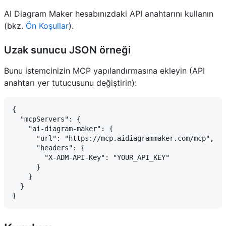
AI Diagram Maker hesabınızdaki API anahtarını kullanın
(bkz.
Ön Koşullar
).
Uzak sunucu JSON örneği
Bunu istemcinizin MCP yapılandırmasına ekleyin (API
anahtarı yer tutucusunu değiştirin):
{

  "mcpServers": {

    "ai-diagram-maker": {

      "url": "https://mcp.aidiagrammaker.com/mcp",

      "headers": {

        "X-ADM-API-Key": "YOUR_API_KEY"

      }

    }

  }
