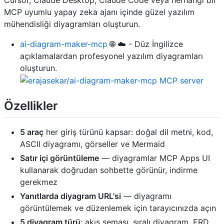
MCP uyumlu yapay zeka ajanı içinde güzel yazılım
mühendisliği diyagramları oluşturun.
ai-diagram-maker-mcp
🌐 ☁️ - Düz İngilizce
açıklamalardan profesyonel yazılım diyagramları
oluşturun.
Özellikler
5 araç
her giriş türünü kapsar: doğal dil metni, kod,
ASCII diyagramı, görseller ve Mermaid
Satır içi görüntüleme
— diyagramlar MCP Apps UI
kullanarak doğrudan sohbette görünür, indirme
gerekmez
Yanıtlarda diyagram URL'si
— diyagramı
görüntülemek ve düzenlemek için tarayıcınızda açın
5 diyagram türü
: akış şeması, sıralı diyagram, ERD,