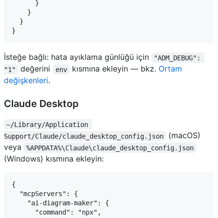
      }

    }

  }

İsteğe bağlı: hata ayıklama günlüğü için
"ADM_DEBUG": 
değerini
kısmına ekleyin — bkz.
Ortam
"1"
env
değişkenleri
.
Claude Desktop
~/Library/Application 
(macOS)
Support/Claude/claude_desktop_config.json
veya
%APPDATA%\Claude\claude_desktop_config.json
(Windows) kısmına ekleyin:
{

  "mcpServers": {

    "ai-diagram-maker": {

      "command": "npx",
