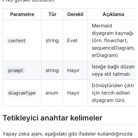
Parametre
Tür
Gerekli
Açıklama
Mermaid
diyagram kaynağı
string
Evet
(örn. flowchart,
content
sequenceDiagram,
erDiagram)
İsteğe bağlı düzen
string
Hayır
prompt
veya stil talimatı
Dönüştürülen çıktı
enum
Hayır
için tercih edilen
diagramType
diyagram türü
Tetikleyici anahtar kelimeler
Yapay zeka ajanı, aşağıdaki gibi ifadeler kullandığınızda