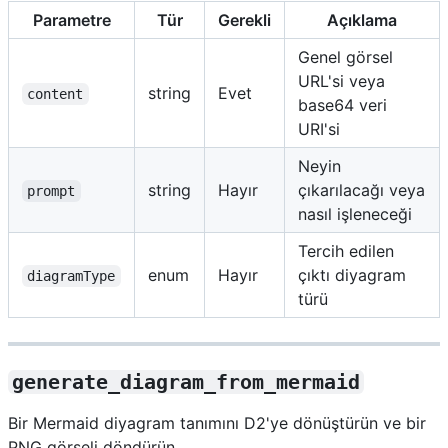
Parametre
Tür
Gerekli
Açıklama
Genel görsel
URL'si veya
string
Evet
content
base64 veri
URI'si
Neyin
string
Hayır
çıkarılacağı veya
prompt
nasıl işleneceği
Tercih edilen
enum
Hayır
çıktı diyagram
diagramType
türü
generate_diagram_from_mermaid
Bir Mermaid diyagram tanımını D2'ye dönüştürün ve bir
PNG görseli döndürün.