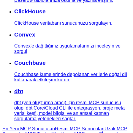
Baserow tablolarınıza okuma ve yazma erişimi.
ClickHouse
ClickHouse veritabanı sunucunuzu sorgulayın.
Convex
Convex'e dağıttığınız uygulamalarınızı inceleyin ve
sorgul
Couchbase
Couchbase kümelerinde depolanan verilerle doğal dil
kullanarak etkileşim kurun.
dbt
dbt (veri oluşturma aracı) için resmi MCP sunucusu
olup, dbt Core/Cloud CLI ile entegrasyon, proje meta
verisi keşfi, model bilgisi ve anlamsal katman
sorgulama yetenekleri sağlar.
En Yeni MCP Sunucuları
Resmi MCP Sunucuları
Uzak MCP