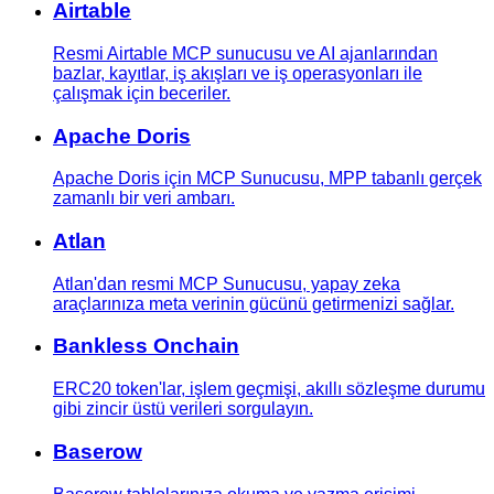
Airtable
Resmi Airtable MCP sunucusu ve AI ajanlarından
bazlar, kayıtlar, iş akışları ve iş operasyonları ile
çalışmak için beceriler.
Apache Doris
Apache Doris için MCP Sunucusu, MPP tabanlı gerçek
zamanlı bir veri ambarı.
Atlan
Atlan'dan resmi MCP Sunucusu, yapay zeka
araçlarınıza meta verinin gücünü getirmenizi sağlar.
Bankless Onchain
ERC20 token'lar, işlem geçmişi, akıllı sözleşme durumu
gibi zincir üstü verileri sorgulayın.
Baserow