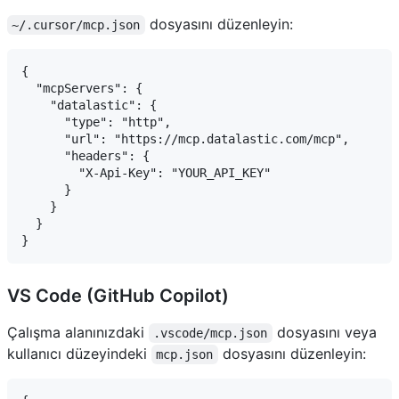
dosyasını düzenleyin:
~/.cursor/mcp.json
{

  "mcpServers": {

    "datalastic": {

      "type": "http",

      "url": "https://mcp.datalastic.com/mcp",

      "headers": {

        "X-Api-Key": "YOUR_API_KEY"

      }

    }

  }

VS Code (GitHub Copilot)
Çalışma alanınızdaki
dosyasını veya
.vscode/mcp.json
kullanıcı düzeyindeki
dosyasını düzenleyin:
mcp.json