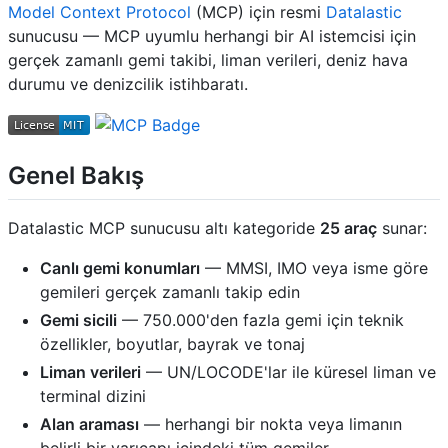
Model Context Protocol
(MCP) için resmi
Datalastic
sunucusu — MCP uyumlu herhangi bir AI istemcisi için
gerçek zamanlı gemi takibi, liman verileri, deniz hava
durumu ve denizcilik istihbaratı.
Genel Bakış
Datalastic MCP sunucusu altı kategoride
25 araç
sunar:
Canlı gemi konumları
— MMSI, IMO veya isme göre
gemileri gerçek zamanlı takip edin
Gemi sicili
— 750.000'den fazla gemi için teknik
özellikler, boyutlar, bayrak ve tonaj
Liman verileri
— UN/LOCODE'lar ile küresel liman ve
terminal dizini
Alan araması
— herhangi bir nokta veya limanın
belirli bir yarıçapı içindeki tüm gemiler