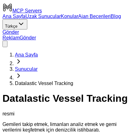
MCP Servers
Ana Sayfa
Uzak Sunucular
Konular
Ajan Becerileri
Blog
Türkçe
Gönder
Reklam
Gönder
Ana Sayfa
Sunucular
Datalastic Vessel Tracking
Datalastic Vessel Tracking
resmi
Gemileri takip etmek, limanları analiz etmek ve gemi
verilerini keşfetmek için denizcilik istihbaratı.