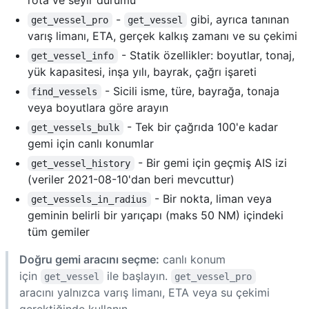
rota ve seyir durumu
-
gibi, ayrıca tanınan
get_vessel_pro
get_vessel
varış limanı, ETA, gerçek kalkış zamanı ve su çekimi
- Statik özellikler: boyutlar, tonaj,
get_vessel_info
yük kapasitesi, inşa yılı, bayrak, çağrı işareti
- Sicili isme, türe, bayrağa, tonaja
find_vessels
veya boyutlara göre arayın
- Tek bir çağrıda 100'e kadar
get_vessels_bulk
gemi için canlı konumlar
- Bir gemi için geçmiş AIS izi
get_vessel_history
(veriler 2021-08-10'dan beri mevcuttur)
- Bir nokta, liman veya
get_vessels_in_radius
geminin belirli bir yarıçapı (maks 50 NM) içindeki
tüm gemiler
Doğru gemi aracını seçme:
canlı konum
için
ile başlayın.
get_vessel
get_vessel_pro
aracını yalnızca varış limanı, ETA veya su çekimi