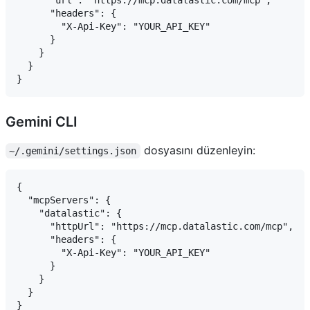
      "headers": {

        "X-Api-Key": "YOUR_API_KEY"

      }

    }

  }

Gemini CLI
dosyasını düzenleyin:
~/.gemini/settings.json
{

  "mcpServers": {

    "datalastic": {

      "httpUrl": "https://mcp.datalastic.com/mcp",

      "headers": {

        "X-Api-Key": "YOUR_API_KEY"

      }

    }

  }
