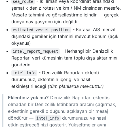
- İki liman veya koordinat arasındaki
sea_route
şematik deniz rotası ve km / NM cinsinden mesafe.
Mesafe tahmini ve görselleştirme içindir — gerçek
dünya navigasyonu için değildir.
- Karasal AIS menzili
estimated_vessel_position
dışındaki gemiler için tahmini mevcut konum (açık
okyanus)
- Herhangi bir Denizcilik
intel_report_request
Raporları veri kümesinin tam toplu dışa aktarımını
gönderin
- Denizcilik Raporları eklenti
intel_info
durumunuz, eklentinin içeriği ve nasıl
etkinleştirileceği
(tüm planlarda mevcuttur)
Eklentiniz yok mu?
Denizcilik Raporları eklentisi
olmadan bir Denizcilik İstihbaratı aracını çağırmak,
eklentinin gerekli olduğunu açıklayan bir mesaj
döndürür —
durumunuzu ve nasıl
intel_info
etkinleştireceğinizi gösterir. Yükseltmeler aynı