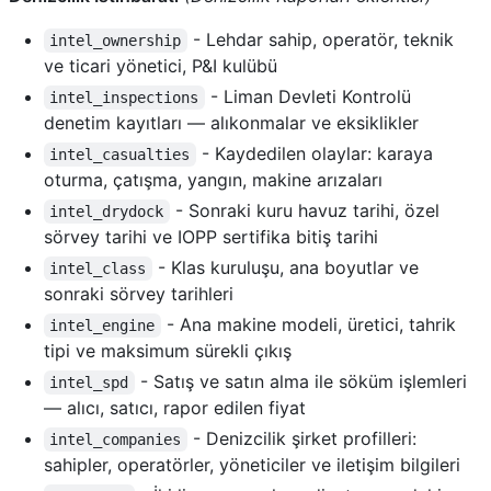
- Lehdar sahip, operatör, teknik
intel_ownership
ve ticari yönetici, P&I kulübü
- Liman Devleti Kontrolü
intel_inspections
denetim kayıtları — alıkonmalar ve eksiklikler
- Kaydedilen olaylar: karaya
intel_casualties
oturma, çatışma, yangın, makine arızaları
- Sonraki kuru havuz tarihi, özel
intel_drydock
sörvey tarihi ve IOPP sertifika bitiş tarihi
- Klas kuruluşu, ana boyutlar ve
intel_class
sonraki sörvey tarihleri
- Ana makine modeli, üretici, tahrik
intel_engine
tipi ve maksimum sürekli çıkış
- Satış ve satın alma ile söküm işlemleri
intel_spd
— alıcı, satıcı, rapor edilen fiyat
- Denizcilik şirket profilleri:
intel_companies
sahipler, operatörler, yöneticiler ve iletişim bilgileri