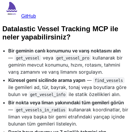
GitHub
Datalastic Vessel Tracking MCP ile
neler yapabilirsiniz?
Bir geminin canlı konumunu ve varış noktasını alın
—
veya
kullanarak bir
get_vessel
get_vessel_pro
geminin mevcut konumunu, hızını, rotasını, tahmini
varış zamanını ve varış limanını sorgulayın.
Küresel gemi sicilinde arama yapın
—
find_vessels
ile gemileri ad, tür, bayrak, tonaj veya boyutlara göre
bulun ve
ile statik özellikleri alın.
get_vessel_info
Bir nokta veya liman yakınındaki tüm gemileri görün
—
kullanarak koordinatlar, bir
get_vessels_in_radius
liman veya başka bir gemi etrafındaki yarıçap içinde
bulunan tüm gemileri listeleyin.
Deniz hava durumu ve 7 günlük tahmini alın