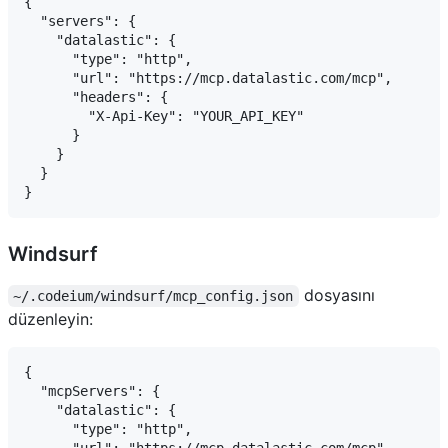
{

  "servers": {

    "datalastic": {

      "type": "http",

      "url": "https://mcp.datalastic.com/mcp",

      "headers": {

        "X-Api-Key": "YOUR_API_KEY"

      }

    }

  }

Windsurf
dosyasını
~/.codeium/windsurf/mcp_config.json
düzenleyin:
{

  "mcpServers": {

    "datalastic": {

      "type": "http",

      "url": "https://mcp.datalastic.com/mcp",
