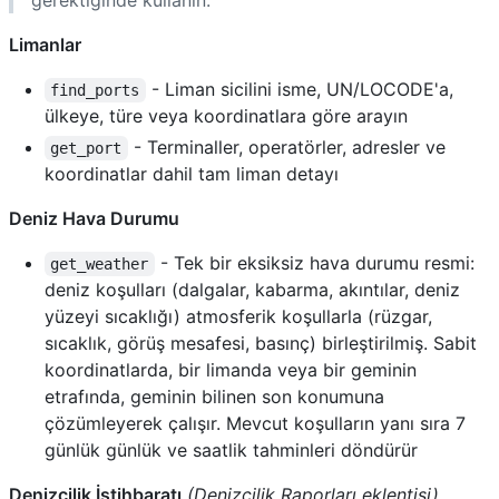
gerektiğinde kullanın.
Limanlar
- Liman sicilini isme, UN/LOCODE'a,
find_ports
ülkeye, türe veya koordinatlara göre arayın
- Terminaller, operatörler, adresler ve
get_port
koordinatlar dahil tam liman detayı
Deniz Hava Durumu
- Tek bir eksiksiz hava durumu resmi:
get_weather
deniz koşulları (dalgalar, kabarma, akıntılar, deniz
yüzeyi sıcaklığı) atmosferik koşullarla (rüzgar,
sıcaklık, görüş mesafesi, basınç) birleştirilmiş. Sabit
koordinatlarda, bir limanda veya bir geminin
etrafında, geminin bilinen son konumuna
çözümleyerek çalışır. Mevcut koşulların yanı sıra 7
günlük günlük ve saatlik tahminleri döndürür
Denizcilik İstihbaratı
(Denizcilik Raporları eklentisi)