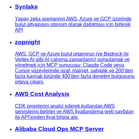
Synlake
Yapay zeka ajanlarının AWS, Azure ve GCP üzerinde
bulut altyapısını otonom olarak dağıtması için birleşik
API
zopnight
AWS, GCP ve Azure bulut ortamınızı (ve Bedrock ile
Vertex AI gibi AI çalışma zamanlarını) sorgulamak ve
yönetmek için MCP sunucusu; Claude Code veya
Cursor yüzeylerinde israf, maliyet, sahiplik ve 200'den
fazla kaynak türünde 400'den fazla denetim bulgusunu
ortaya çıkarır.
AWS Cost Analysis
CDK projelerini analiz ederek kullanılan AWS
servislerini belirler ve AWS fiyatlandırma web sayfaları
ile API'sinden fiyat bilgisi alır.
Alibaba Cloud Ops MCP Server