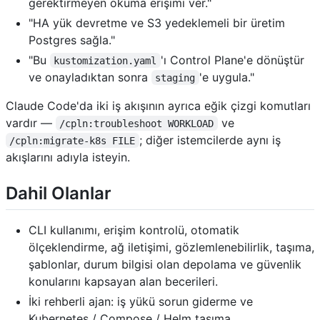
gerektirmeyen okuma erişimi ver."
"HA yük devretme ve S3 yedeklemeli bir üretim
Postgres sağla."
"Bu
'ı Control Plane'e dönüştür
kustomization.yaml
ve onayladıktan sonra
'e uygula."
staging
Claude Code'da iki iş akışının ayrıca eğik çizgi komutları
vardır —
ve
/cpln:troubleshoot WORKLOAD
; diğer istemcilerde aynı iş
/cpln:migrate-k8s FILE
akışlarını adıyla isteyin.
Dahil Olanlar
CLI kullanımı, erişim kontrolü, otomatik
ölçeklendirme, ağ iletişimi, gözlemlenebilirlik, taşıma,
şablonlar, durum bilgisi olan depolama ve güvenlik
konularını kapsayan alan becerileri.
İki rehberli ajan: iş yükü sorun giderme ve
Kubernetes / Compose / Helm taşıma.