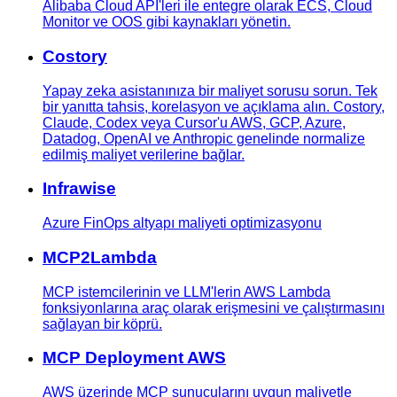
Alibaba Cloud API'leri ile entegre olarak ECS, Cloud
Monitor ve OOS gibi kaynakları yönetin.
Costory
Yapay zeka asistanınıza bir maliyet sorusu sorun. Tek
bir yanıtta tahsis, korelasyon ve açıklama alın. Costory,
Claude, Codex veya Cursor'u AWS, GCP, Azure,
Datadog, OpenAI ve Anthropic genelinde normalize
edilmiş maliyet verilerine bağlar.
Infrawise
Azure FinOps altyapı maliyeti optimizasyonu
MCP2Lambda
MCP istemcilerinin ve LLM'lerin AWS Lambda
fonksiyonlarına araç olarak erişmesini ve çalıştırmasını
sağlayan bir köprü.
MCP Deployment AWS
AWS üzerinde MCP sunucularını uygun maliyetle