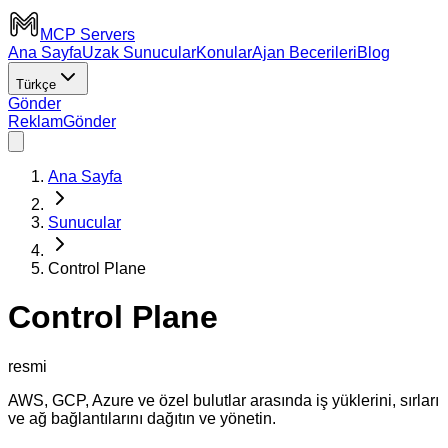
MCP Servers
Ana Sayfa
Uzak Sunucular
Konular
Ajan Becerileri
Blog
Türkçe
Gönder
Reklam
Gönder
Ana Sayfa
Sunucular
Control Plane
Control Plane
resmi
AWS, GCP, Azure ve özel bulutlar arasında iş yüklerini, sırları
ve ağ bağlantılarını dağıtın ve yönetin.