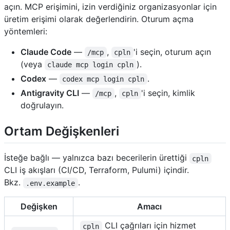
açın. MCP erişimini, izin verdiğiniz organizasyonlar için
üretim erişimi olarak değerlendirin. Oturum açma
yöntemleri:
Claude Code
—
,
'i seçin, oturum açın
/mcp
cpln
(veya
).
claude mcp login cpln
Codex
—
.
codex mcp login cpln
Antigravity CLI
—
,
'i seçin, kimlik
/mcp
cpln
doğrulayın.
Ortam Değişkenleri
İsteğe bağlı — yalnızca bazı becerilerin ürettiği
cpln
CLI iş akışları (CI/CD, Terraform, Pulumi) içindir.
Bkz.
.
.env.example
Değişken
Amacı
CLI çağrıları için hizmet
cpln