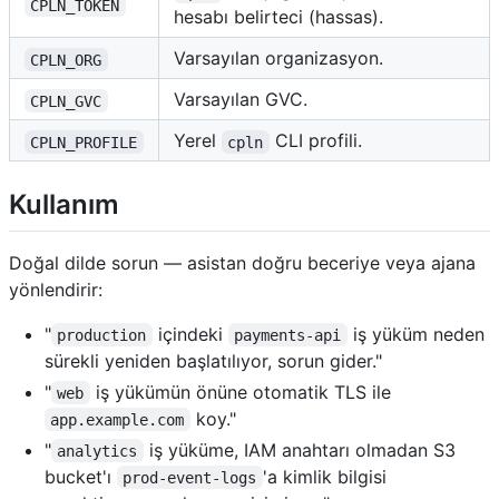
CPLN_TOKEN
hesabı belirteci (hassas).
Varsayılan organizasyon.
CPLN_ORG
Varsayılan GVC.
CPLN_GVC
Yerel
CLI profili.
CPLN_PROFILE
cpln
Kullanım
Doğal dilde sorun — asistan doğru beceriye veya ajana
yönlendirir:
"
içindeki
iş yüküm neden
production
payments-api
sürekli yeniden başlatılıyor, sorun gider."
"
iş yükümün önüne otomatik TLS ile
web
koy."
app.example.com
"
iş yüküme, IAM anahtarı olmadan S3
analytics
bucket'ı
'a kimlik bilgisi
prod-event-logs