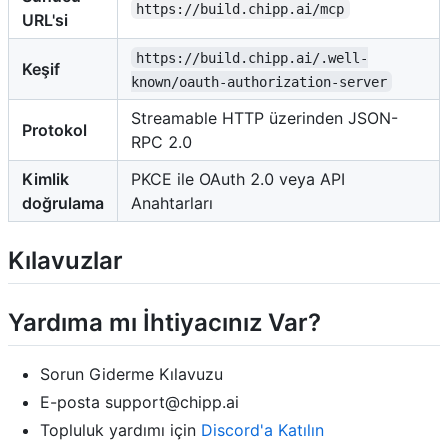
https://build.chipp.ai/mcp
URL'si
https://build.chipp.ai/.well-
Keşif
known/oauth-authorization-server
Streamable HTTP üzerinden JSON-
Protokol
RPC 2.0
Kimlik
PKCE ile OAuth 2.0 veya API
doğrulama
Anahtarları
Kılavuzlar
Yardıma mı İhtiyacınız Var?
Sorun Giderme Kılavuzu
E-posta support@chipp.ai
Topluluk yardımı için
Discord'a Katılın