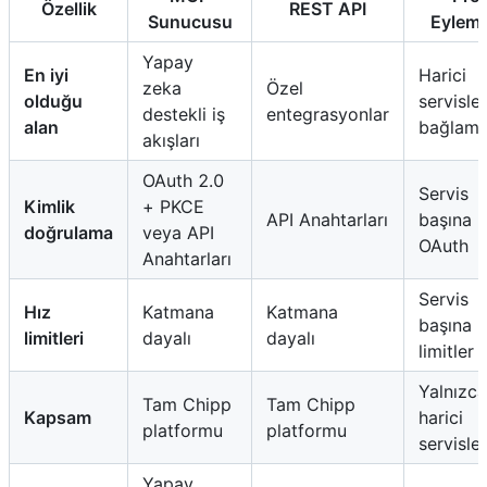
Özellik
REST API
Sunucusu
Eyleml
Yapay
En iyi
Harici
zeka
Özel
olduğu
servisler
destekli iş
entegrasyonlar
alan
bağlam
akışları
OAuth 2.0
Servis
Kimlik
+ PKCE
API Anahtarları
başına
doğrulama
veya API
OAuth
Anahtarları
Servis
Hız
Katmana
Katmana
başına
limitleri
dayalı
dayalı
limitler
Yalnızca
Tam Chipp
Tam Chipp
Kapsam
harici
platformu
platformu
servisler
Yapay