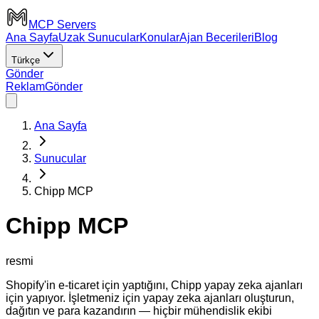
MCP Servers
Ana Sayfa
Uzak Sunucular
Konular
Ajan Becerileri
Blog
Türkçe
Gönder
Reklam
Gönder
Ana Sayfa
Sunucular
Chipp MCP
Chipp MCP
resmi
Shopify'in e-ticaret için yaptığını, Chipp yapay zeka ajanları
için yapıyor. İşletmeniz için yapay zeka ajanları oluşturun,
dağıtın ve para kazandırın — hiçbir mühendislik ekibi