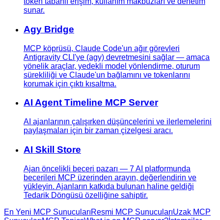
token tabanlı erişim, kullanım makbuzları ve denetim
sunar.
Agy Bridge
MCP köprüsü, Claude Code'un ağır görevleri
Antigravity CLI'ye (agy) devretmesini sağlar — amaca
yönelik araçlar, yedekli model yönlendirme, oturum
sürekliliği ve Claude'un bağlamını ve tokenlarını
korumak için çıktı kısaltma.
AI Agent Timeline MCP Server
AI ajanlarının çalışırken düşüncelerini ve ilerlemelerini
paylaşmaları için bir zaman çizelgesi aracı.
AI Skill Store
Ajan öncelikli beceri pazarı — 7 AI platformunda
becerileri MCP üzerinden arayın, değerlendirin ve
yükleyin. Ajanların katkıda bulunan haline geldiği
Tedarik Döngüsü özelliğine sahiptir.
En Yeni MCP Sunucuları
Resmi MCP Sunucuları
Uzak MCP