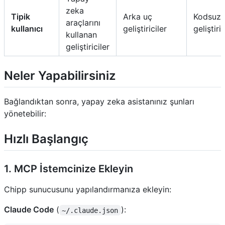
zeka
Tipik
Arka uç
Kodsuz
araçlarını
kullanıcı
geliştiriciler
geliştiric
kullanan
geliştiriciler
Neler Yapabilirsiniz
Bağlandıktan sonra, yapay zeka asistanınız şunları
yönetebilir:
Hızlı Başlangıç
1. MCP İstemcinize Ekleyin
Chipp sunucusunu yapılandırmanıza ekleyin:
Claude Code
(
):
~/.claude.json