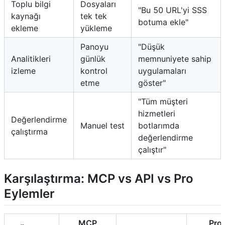
Toplu bilgi
Dosyaları
"Bu 50 URL'yi SSS
kaynağı
tek tek
botuma ekle"
ekleme
yükleme
Panoyu
"Düşük
Analitikleri
günlük
memnuniyete sahip
izleme
kontrol
uygulamaları
etme
göster"
"Tüm müşteri
hizmetleri
Değerlendirme
Manuel test
botlarımda
çalıştırma
değerlendirme
çalıştır"
Karşılaştırma: MCP vs API vs Pro
Eylemler
MCP
Pro