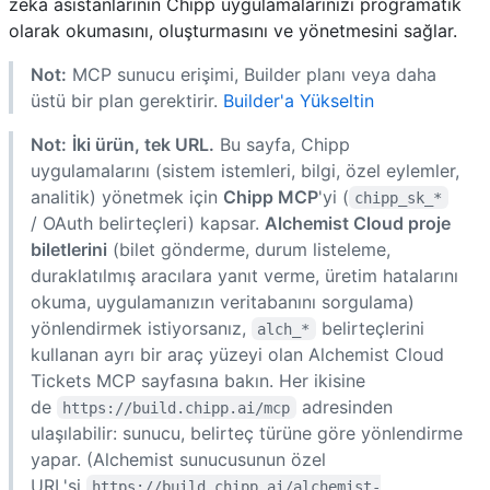
zeka asistanlarının Chipp uygulamalarınızı programatik
olarak okumasını, oluşturmasını ve yönetmesini sağlar.
Not:
MCP sunucu erişimi, Builder planı veya daha
üstü bir plan gerektirir.
Builder'a Yükseltin
Not:
İki ürün, tek URL.
Bu sayfa, Chipp
uygulamalarını (sistem istemleri, bilgi, özel eylemler,
analitik) yönetmek için
Chipp MCP
'yi (
chipp_sk_*
/ OAuth belirteçleri) kapsar.
Alchemist Cloud proje
biletlerini
(bilet gönderme, durum listeleme,
duraklatılmış aracılara yanıt verme, üretim hatalarını
okuma, uygulamanızın veritabanını sorgulama)
yönlendirmek istiyorsanız,
belirteçlerini
alch_*
kullanan ayrı bir araç yüzeyi olan
Alchemist Cloud
Tickets MCP
sayfasına bakın. Her ikisine
de
adresinden
https://build.chipp.ai/mcp
ulaşılabilir: sunucu, belirteç türüne göre yönlendirme
yapar. (Alchemist sunucusunun özel
URL'si
https://build.chipp.ai/alchemist-