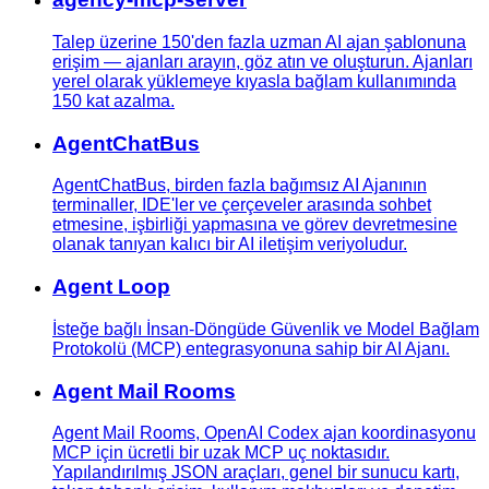
Talep üzerine 150'den fazla uzman AI ajan şablonuna
erişim — ajanları arayın, göz atın ve oluşturun. Ajanları
yerel olarak yüklemeye kıyasla bağlam kullanımında
150 kat azalma.
AgentChatBus
AgentChatBus, birden fazla bağımsız AI Ajanının
terminaller, IDE'ler ve çerçeveler arasında sohbet
etmesine, işbirliği yapmasına ve görev devretmesine
olanak tanıyan kalıcı bir AI iletişim veriyoludur.
Agent Loop
İsteğe bağlı İnsan-Döngüde Güvenlik ve Model Bağlam
Protokolü (MCP) entegrasyonuna sahip bir AI Ajanı.
Agent Mail Rooms
Agent Mail Rooms, OpenAI Codex ajan koordinasyonu
MCP için ücretli bir uzak MCP uç noktasıdır.
Yapılandırılmış JSON araçları, genel bir sunucu kartı,