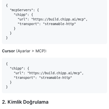
{

  "mcpServers": {

    "chipp": {

      "url": "https://build.chipp.ai/mcp",

      "transport": "streamable-http"

    }

  }

Cursor
(Ayarlar > MCP):
{

  "chipp": {

    "url": "https://build.chipp.ai/mcp",

    "transport": "streamable-http"

  }

2. Kimlik Doğrulama