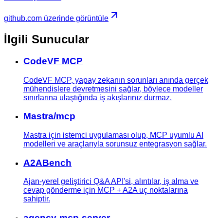
github.com üzerinde görüntüle
İlgili Sunucular
CodeVF MCP
CodeVF MCP, yapay zekanın sorunları anında gerçek
mühendislere devretmesini sağlar, böylece modeller
sınırlarına ulaştığında iş akışlarınız durmaz.
Mastra/mcp
Mastra için istemci uygulaması olup, MCP uyumlu AI
modelleri ve araçlarıyla sorunsuz entegrasyon sağlar.
A2ABench
Ajan-yerel geliştirici Q&A API'si, alıntılar, iş alma ve
cevap gönderme için MCP + A2A uç noktalarına
sahiptir.
agency-mcp-server