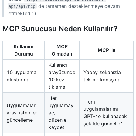
de tamamen desteklenmeye devam
api/api/mcp
etmektedir.)
MCP Sunucusu Neden Kullanılır?
Kullanım
MCP
MCP ile
Durumu
Olmadan
Kullanıcı
10 uygulama
arayüzünde
Yapay zekanızla
oluşturma
10 kez
tek bir konuşma
tıklama
Her
"Tüm
Uygulamalar
uygulamayı
uygulamalarımı
arası istemleri
aç,
GPT-4o kullanacak
güncelleme
düzenle,
şekilde güncelle"
kaydet