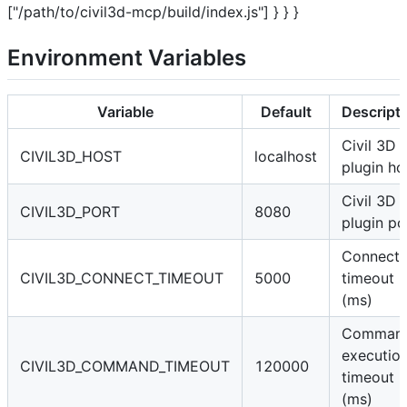
["/path/to/civil3d-mcp/build/index.js"] } } }
Environment Variables
Variable
Default
Descript
Civil 3D
CIVIL3D_HOST
localhost
plugin ho
Civil 3D
CIVIL3D_PORT
8080
plugin po
Connecti
CIVIL3D_CONNECT_TIMEOUT
5000
timeout
(ms)
Comman
executio
CIVIL3D_COMMAND_TIMEOUT
120000
timeout
(ms)