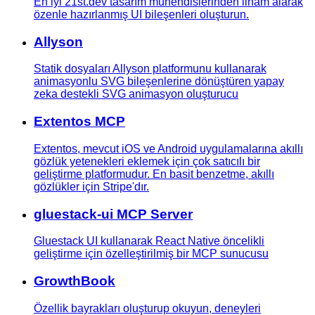
En iyi 21st.dev tasarım mühendislerinden ilham alarak
özenle hazırlanmış UI bileşenleri oluşturun.
Allyson
Statik dosyaları Allyson platformunu kullanarak
animasyonlu SVG bileşenlerine dönüştüren yapay
zeka destekli SVG animasyon oluşturucu
Extentos MCP
Extentos, mevcut iOS ve Android uygulamalarına akıllı
gözlük yetenekleri eklemek için çok satıcılı bir
geliştirme platformudur. En basit benzetme, akıllı
gözlükler için Stripe'dır.
gluestack-ui MCP Server
Gluestack UI kullanarak React Native öncelikli
geliştirme için özelleştirilmiş bir MCP sunucusu
GrowthBook
Özellik bayrakları oluşturup okuyun, deneyleri