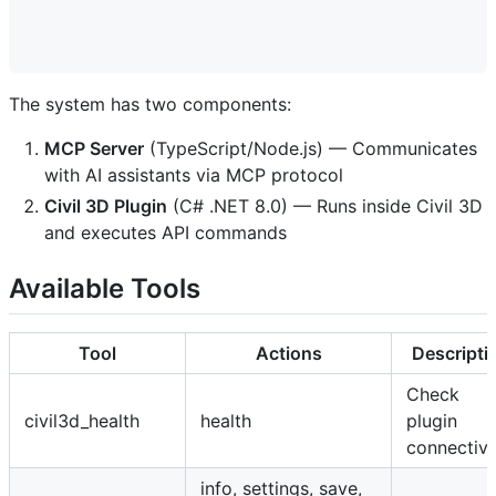
                                                     
                                                     
The system has two components:
MCP Server
(TypeScript/Node.js) — Communicates
with AI assistants via MCP protocol
Civil 3D Plugin
(C# .NET 8.0) — Runs inside Civil 3D
and executes API commands
Available Tools
Tool
Actions
Descripti
Check
civil3d_health
health
plugin
connectivi
info, settings, save,