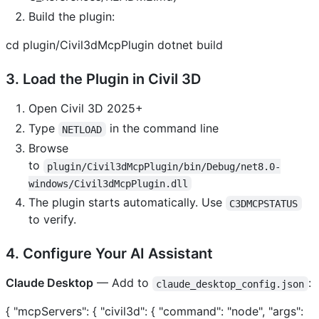
Build the plugin:
cd plugin/Civil3dMcpPlugin dotnet build
3. Load the Plugin in Civil 3D
Open Civil 3D 2025+
Type
in the command line
NETLOAD
Browse
to
plugin/Civil3dMcpPlugin/bin/Debug/net8.0-
windows/Civil3dMcpPlugin.dll
The plugin starts automatically. Use
C3DMCPSTATUS
to verify.
4. Configure Your AI Assistant
Claude Desktop
— Add to
:
claude_desktop_config.json
{ "mcpServers": { "civil3d": { "command": "node", "args":