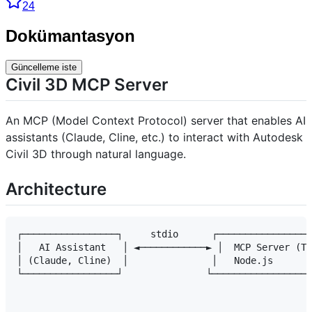
24
Dokümantasyon
Güncelleme iste
Civil 3D MCP Server
An MCP (Model Context Protocol) server that enables AI
assistants (Claude, Cline, etc.) to interact with Autodesk
Civil 3D through natural language.
Architecture
┌─────────────────┐     stdio      ┌─────────────────
│   AI Assistant   │ ◄────────────► │  MCP Server (TS
│ (Claude, Cline)  │               │   Node.js       
└─────────────────┘               └──────────────────
                                                     
                                                     