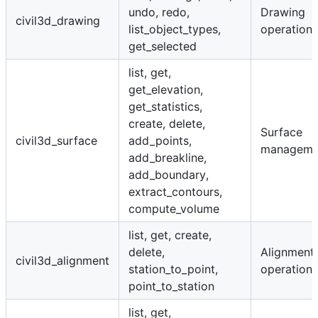
undo, redo,
Drawing
civil3d_drawing
list_object_types,
operations
get_selected
list, get,
get_elevation,
get_statistics,
create, delete,
Surface
civil3d_surface
add_points,
manageme
add_breakline,
add_boundary,
extract_contours,
compute_volume
list, get, create,
delete,
Alignment
civil3d_alignment
station_to_point,
operations
point_to_station
list, get,