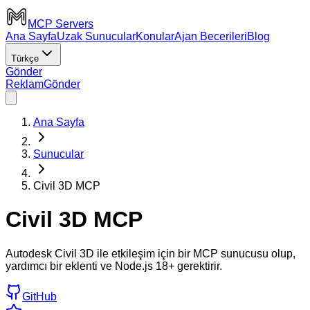
MCP Servers
Ana Sayfa
Uzak Sunucular
Konular
Ajan Becerileri
Blog
Türkçe
Gönder
Reklam
Gönder
Ana Sayfa
Sunucular
Civil 3D MCP
Civil 3D MCP
Autodesk Civil 3D ile etkileşim için bir MCP sunucusu olup,
yardımcı bir eklenti ve Node.js 18+ gerektirir.
GitHub