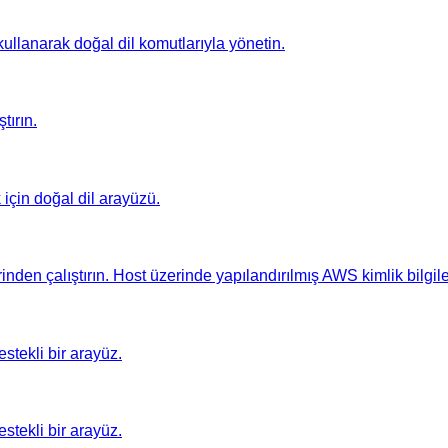
llanarak doğal dil komutlarıyla yönetin.
tırın.
çin doğal dil arayüzü.
n çalıştırın. Host üzerinde yapılandırılmış AWS kimlik bilgileri
stekli bir arayüz.
stekli bir arayüz.