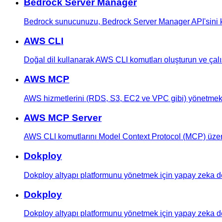
Bedrock Server Manager
Bedrock sunucunuzu, Bedrock Server Manager API'sini ku
AWS CLI
Doğal dil kullanarak AWS CLI komutları oluşturun ve çalış
AWS MCP
AWS hizmetlerini (RDS, S3, EC2 ve VPC gibi) yönetmek i
AWS MCP Server
AWS CLI komutlarını Model Context Protocol (MCP) üzerinde
Dokploy
Dokploy altyapı platformunu yönetmek için yapay zeka de
Dokploy
Dokploy altyapı platformunu yönetmek için yapay zeka de