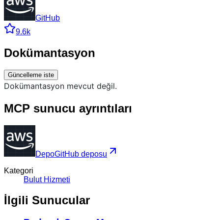
GitHub
9.6k
Dokümantasyon
Güncelleme iste
Dokümantasyon mevcut değil.
MCP sunucu ayrıntıları
Depo
GitHub deposu
Kategori
Bulut Hizmeti
İlgili Sunucular