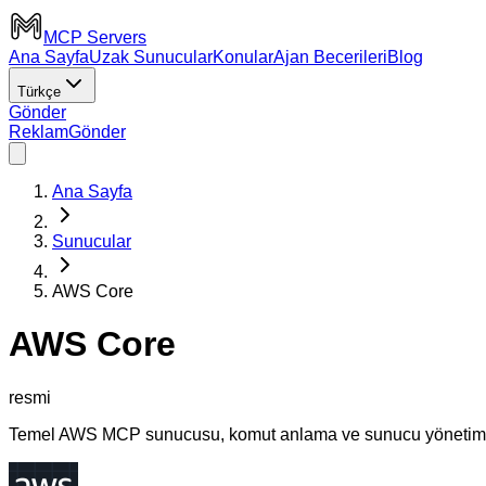
MCP Servers
Ana Sayfa
Uzak Sunucular
Konular
Ajan Becerileri
Blog
Türkçe
Gönder
Reklam
Gönder
Ana Sayfa
Sunucular
AWS Core
AWS Core
resmi
Temel AWS MCP sunucusu, komut anlama ve sunucu yönetimi y