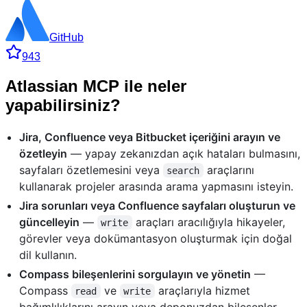
GitHub
943
Atlassian MCP ile neler
yapabilirsiniz?
Jira, Confluence veya Bitbucket içeriğini arayın ve
özetleyin
— yapay zekanızdan açık hataları bulmasını,
sayfaları özetlemesini veya
araçlarını
search
kullanarak projeler arasında arama yapmasını isteyin.
Jira sorunları veya Confluence sayfaları oluşturun ve
güncelleyin
—
araçları aracılığıyla hikayeler,
write
görevler veya dokümantasyon oluşturmak için doğal
dil kullanın.
Compass bileşenlerini sorgulayın ve yönetin
—
Compass
ve
araçlarıyla hizmet
read
write
bağımlılıklarını arayın veya deponuzdan bileşenler