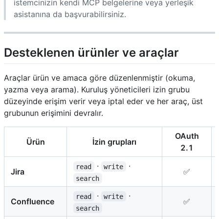
istemcinizin kendi MCP belgelerine veya yerleşik
asistanına da başvurabilirsiniz.
Desteklenen ürünler ve araçlar
Araçlar ürün ve amaca göre düzenlenmiştir (okuma,
yazma veya arama). Kuruluş yöneticileri izin grubu
düzeyinde erişim verir veya iptal eder ve her araç, üst
grubunun erişimini devralır.
OAuth
Ürün
İzin grupları
2.1
·
·
read
write
Jira
✅
search
·
·
read
write
Confluence
✅
search