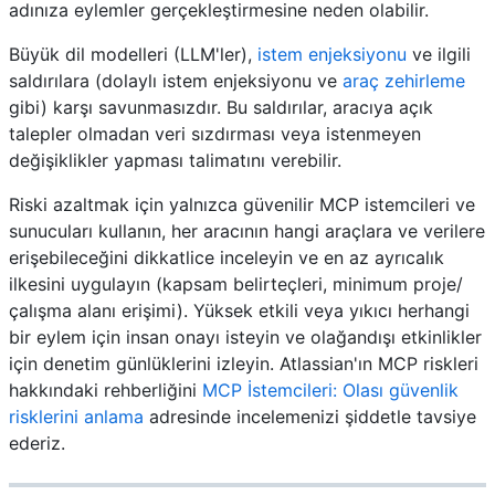
adınıza eylemler gerçekleştirmesine neden olabilir.
Büyük dil modelleri (LLM'ler),
istem enjeksiyonu
ve ilgili
saldırılara (dolaylı istem enjeksiyonu ve
araç zehirleme
gibi) karşı savunmasızdır. Bu saldırılar, aracıya açık
talepler olmadan veri sızdırması veya istenmeyen
değişiklikler yapması talimatını verebilir.
Riski azaltmak için yalnızca güvenilir MCP istemcileri ve
sunucuları kullanın, her aracının hangi araçlara ve verilere
erişebileceğini dikkatlice inceleyin ve en az ayrıcalık
ilkesini uygulayın (kapsam belirteçleri, minimum proje/
çalışma alanı erişimi). Yüksek etkili veya yıkıcı herhangi
bir eylem için insan onayı isteyin ve olağandışı etkinlikler
için denetim günlüklerini izleyin. Atlassian'ın MCP riskleri
hakkındaki rehberliğini
MCP İstemcileri: Olası güvenlik
risklerini anlama
adresinde incelemenizi şiddetle tavsiye
ederiz.