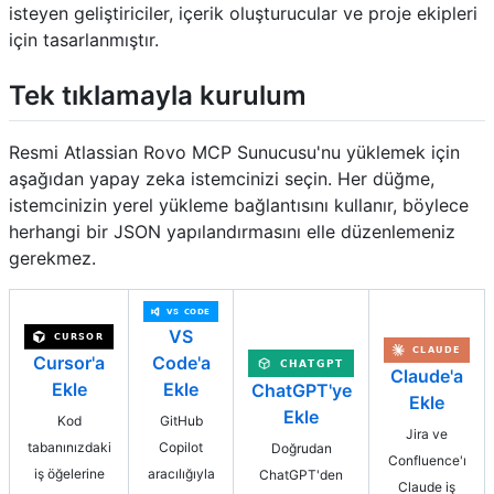
isteyen geliştiriciler, içerik oluşturucular ve proje ekipleri
için tasarlanmıştır.
Tek tıklamayla kurulum
Resmi Atlassian Rovo MCP Sunucusu'nu yüklemek için
aşağıdan yapay zeka istemcinizi seçin. Her düğme,
istemcinizin yerel yükleme bağlantısını kullanır, böylece
herhangi bir JSON yapılandırmasını elle düzenlemeniz
gerekmez.
VS
Code'a
Cursor'a
Claude'a
Ekle
Ekle
ChatGPT'ye
Ekle
Ekle
GitHub
Kod
Jira ve
Copilot
tabanınızdaki
Doğrudan
Confluence'ı
aracılığıyla
iş öğelerine
ChatGPT'den
Claude iş