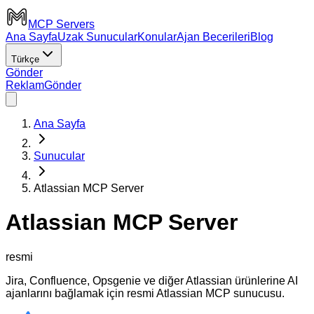
MCP Servers
Ana Sayfa
Uzak Sunucular
Konular
Ajan Becerileri
Blog
Türkçe
Gönder
Reklam
Gönder
Ana Sayfa
Sunucular
Atlassian MCP Server
Atlassian MCP Server
resmi
Jira, Confluence, Opsgenie ve diğer Atlassian ürünlerine AI
ajanlarını bağlamak için resmi Atlassian MCP sunucusu.