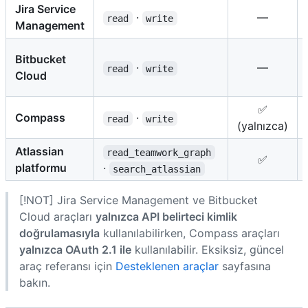
Jira Service
·
—
read
write
Management
Bitbucket
·
—
read
write
Cloud
✅
Compass
·
read
write
(yalnızca)
Atlassian
read_teamwork_graph
✅
platformu
·
search_atlassian
[!NOT] Jira Service Management ve Bitbucket
Cloud araçları
yalnızca API belirteci kimlik
doğrulamasıyla
kullanılabilirken, Compass araçları
yalnızca OAuth 2.1 ile
kullanılabilir. Eksiksiz, güncel
araç referansı için
Desteklenen araçlar
sayfasına
bakın.