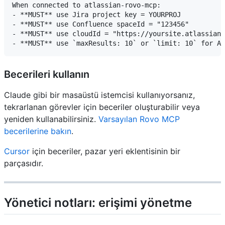
When connected to atlassian-rovo-mcp:

- **MUST** use Jira project key = YOURPROJ

- **MUST** use Confluence spaceId = "123456"

- **MUST** use cloudId = "https://yoursite.atlassian.
Becerileri kullanın
Claude gibi bir masaüstü istemcisi kullanıyorsanız,
tekrarlanan görevler için beceriler oluşturabilir veya
yeniden kullanabilirsiniz.
Varsayılan Rovo MCP
becerilerine bakın
.
Cursor
için beceriler, pazar yeri eklentisinin bir
parçasıdır.
Yönetici notları: erişimi yönetme