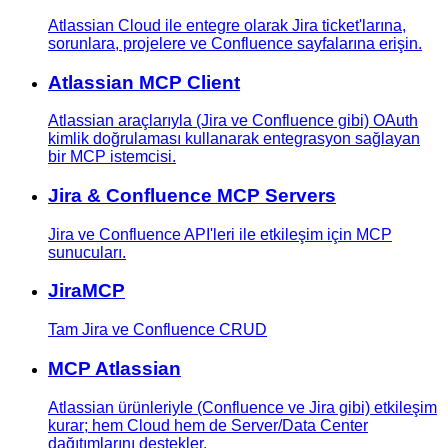
Atlassian Cloud ile entegre olarak Jira ticket'larına,
sorunlara, projelere ve Confluence sayfalarına erişin.
Atlassian MCP Client
Atlassian araçlarıyla (Jira ve Confluence gibi) OAuth
kimlik doğrulaması kullanarak entegrasyon sağlayan
bir MCP istemcisi.
Jira & Confluence MCP Servers
Jira ve Confluence API'leri ile etkileşim için MCP
sunucuları.
JiraMCP
Tam Jira ve Confluence CRUD
MCP Atlassian
Atlassian ürünleriyle (Confluence ve Jira gibi) etkileşim
kurar; hem Cloud hem de Server/Data Center
dağıtımlarını destekler.