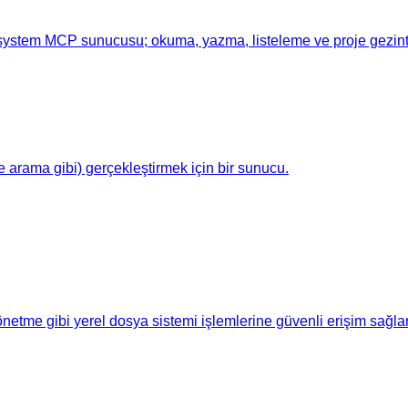
ilesystem MCP sunucusu; okuma, yazma, listeleme ve proje gezinti
 arama gibi) gerçekleştirmek için bir sunucu.
etme gibi yerel dosya sistemi işlemlerine güvenli erişim sağlar