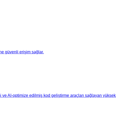
e güvenli erişim sağlar.
imi ve AI-optimize edilmiş kod geliştirme araçları sağlayan yük