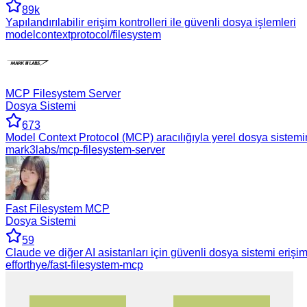
89k
Yapılandırılabilir erişim kontrolleri ile güvenli dosya işlemleri
modelcontextprotocol/filesystem
MCP Filesystem Server
Dosya Sistemi
673
Model Context Protocol (MCP) aracılığıyla yerel dosya sistemin
mark3labs/mcp-filesystem-server
Fast Filesystem MCP
Dosya Sistemi
59
Claude ve diğer AI asistanları için güvenli dosya sistemi eriş
efforthye/fast-filesystem-mcp