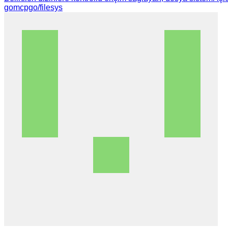
gomcpgo/filesys