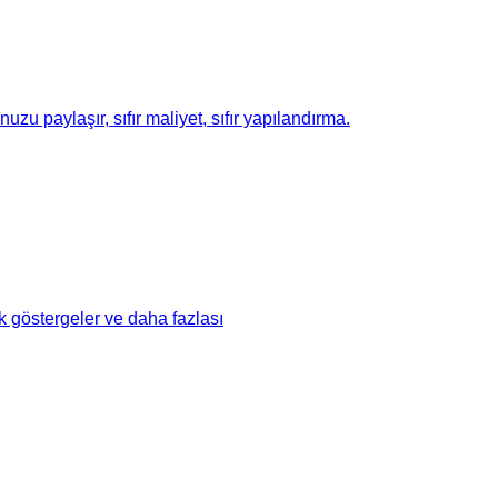
u paylaşır, sıfır maliyet, sıfır yapılandırma.
ik göstergeler ve daha fazlası