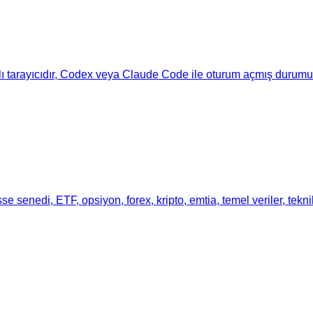
lı tarayıcıdır, Codex veya Claude Code ile oturum açmış durumunuz
e senedi, ETF, opsiyon, forex, kripto, emtia, temel veriler, tekn