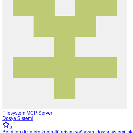
Filesystem MCP Server
Dosya Sistemi
5
Belirtilen dizinlere kontrollü erişim sağlayan, dosya sistemi işl