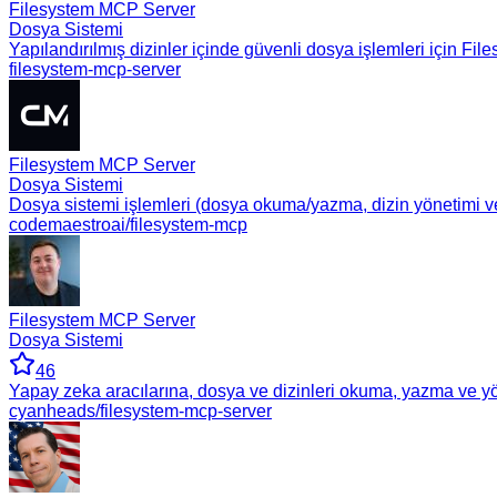
Filesystem MCP Server
Dosya Sistemi
Yapılandırılmış dizinler içinde güvenli dosya işlemleri için F
filesystem-mcp-server
Filesystem MCP Server
Dosya Sistemi
Dosya sistemi işlemleri (dosya okuma/yazma, dizin yönetimi ve
codemaestroai/filesystem-mcp
Filesystem MCP Server
Dosya Sistemi
46
Yapay zeka aracılarına, dosya ve dizinleri okuma, yazma ve yön
cyanheads/filesystem-mcp-server