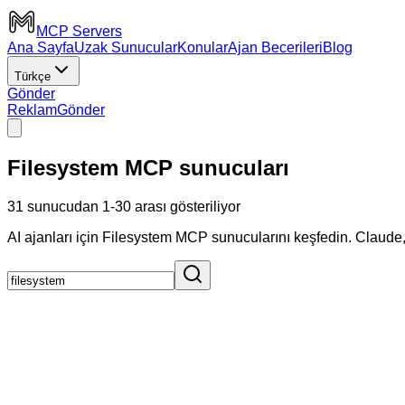
MCP Servers
Ana Sayfa
Uzak Sunucular
Konular
Ajan Becerileri
Blog
Türkçe
Gönder
Reklam
Gönder
Filesystem MCP sunucuları
31 sunucudan 1-30 arası gösteriliyor
AI ajanları için Filesystem MCP sunucularını keşfedin. Claude