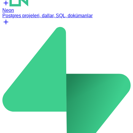
Neon
Postgres projeleri, dallar, SQL, dokümanlar