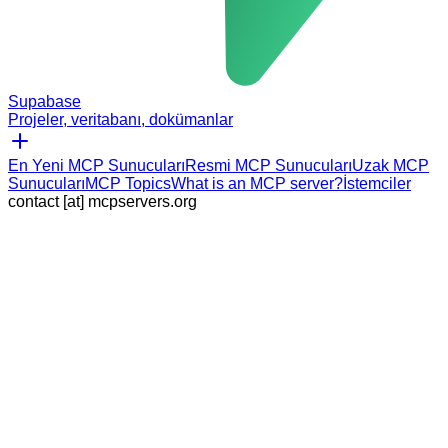
Supabase
Projeler, veritabanı, dokümanlar
En Yeni MCP Sunucuları
Resmi MCP Sunucuları
Uzak MCP
Sunucuları
MCP Topics
What is an MCP server?
İstemciler
contact [at] mcpservers.org