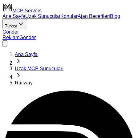
MCP Servers
Ana Sayfa
Uzak Sunucular
Konular
Ajan Becerileri
Blog
Türkçe
Gönder
Reklam
Gönder
Ana Sayfa
Uzak MCP Sunucuları
Railway