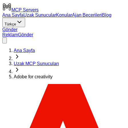
MCP Servers
Ana Sayfa
Uzak Sunucular
Konular
Ajan Becerileri
Blog
Türkçe
Gönder
Reklam
Gönder
Ana Sayfa
Uzak MCP Sunucuları
Adobe for creativity