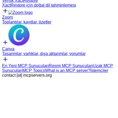
Verisk XactRestore
XactRestore için doğal dil tahminlemesi
Zoom
Toplantılar, kayıtlar, özetler
Canva
Tasarımlar, varlıklar, dışa aktarımlar, yorumlar
En Yeni MCP Sunucuları
Resmi MCP Sunucuları
Uzak MCP
Sunucuları
MCP Topics
What is an MCP server?
İstemciler
contact [at] mcpservers.org