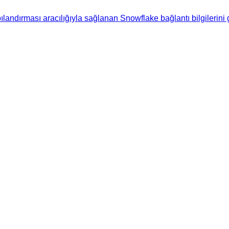
andırması aracılığıyla sağlanan Snowflake bağlantı bilgilerini ge