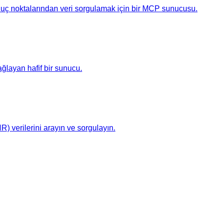
PI uç noktalarından veri sorgulamak için bir MCP sunucusu.
ağlayan hafif bir sunucu.
 verilerini arayın ve sorgulayın.