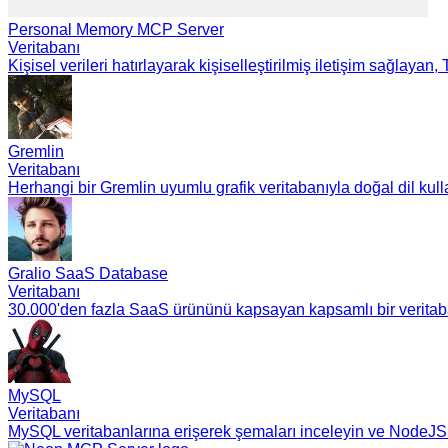
Personal Memory MCP Server
Veritabanı
Kişisel verileri hatırlayarak kişiselleştirilmiş iletişim sağlayan
Gremlin
Veritabanı
Herhangi bir Gremlin uyumlu grafik veritabanıyla doğal dil kull
Gralio SaaS Database
Veritabanı
30.000'den fazla SaaS ürününü kapsayan kapsamlı bir veritabanın
MySQL
Veritabanı
MySQL veritabanlarına erişerek şemaları inceleyin ve NodeJS t