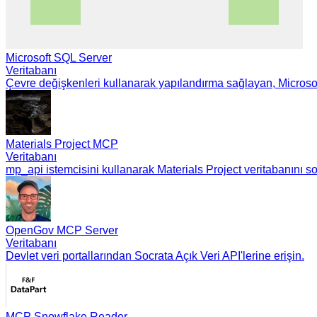
Microsoft SQL Server
Veritabanı
Çevre değişkenleri kullanarak yapılandırma sağlayan, Microsoft
Materials Project MCP
Veritabanı
mp_api istemcisini kullanarak Materials Project veritabanını 
OpenGov MCP Server
Veritabanı
Devlet veri portallarından Socrata Açık Veri API'lerine erişin.
MCP Snowflake Reader