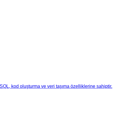
SQL, kod oluşturma ve veri taşıma özelliklerine sahiptir.