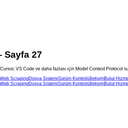
 Sayfa 27
 Cursor, VS Code ve daha fazlası için Model Context Protocol sun
Web Scraping
Dosya Sistemi
Sürüm Kontrolü
İletişim
Bulut Hizme
Web Scraping
Dosya Sistemi
Sürüm Kontrolü
İletişim
Bulut Hizme