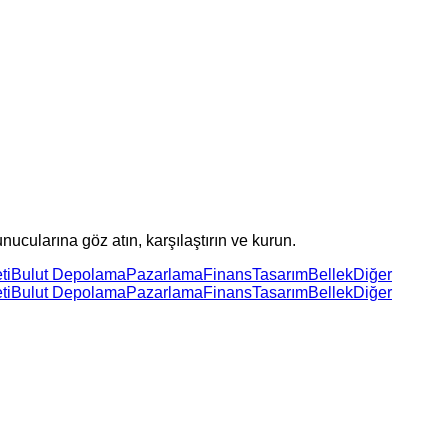
ucularına göz atın, karşılaştırın ve kurun.
ti
Bulut Depolama
Pazarlama
Finans
Tasarım
Bellek
Diğer
ti
Bulut Depolama
Pazarlama
Finans
Tasarım
Bellek
Diğer