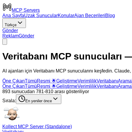
MCP Servers
Ana Sayfa
Uzak Sunucular
Konular
Ajan Becerileri
Blog
Türkçe
Gönder
Reklam
Gönder
Veritabanı MCP sunucuları
—
AI ajanları için Veritabanı MCP sunucularını keşfedin. Claude,
Öne Çıkan
Tümü
Resmi 🌟
Geliştirme
Verimlilik
Veritabanı
Arama
Öne Çıkan
Tümü
Resmi 🌟
Geliştirme
Verimlilik
Veritabanı
Arama
893 sunucudan 781-810 arası gösteriliyor
Sırala:
En yeniler önce
Kollect MCP Server (Standalone)
Veritabanı