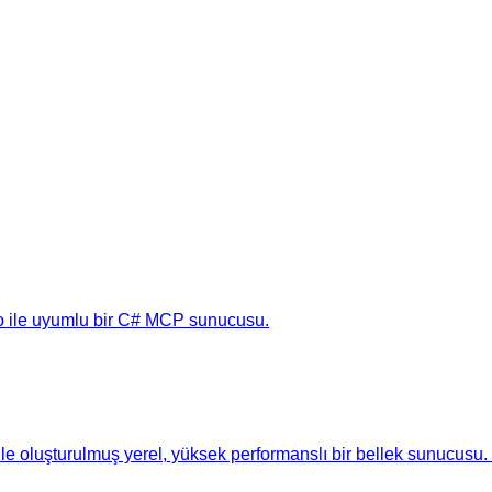
so ile uyumlu bir C# MCP sunucusu.
ile oluşturulmuş yerel, yüksek performanslı bir bellek sunucusu.