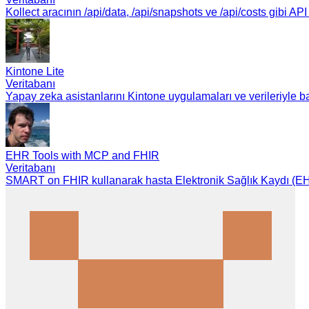
Kollect aracının /api/data, /api/snapshots ve /api/costs gibi A
Kintone Lite
Veritabanı
Yapay zeka asistanlarını Kintone uygulamaları ve verileriyle b
EHR Tools with MCP and FHIR
Veritabanı
SMART on FHIR kullanarak hasta Elektronik Sağlık Kaydı (EHR)