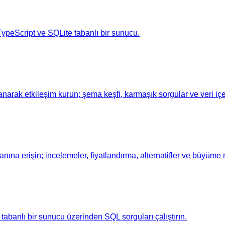
, TypeScript ve SQLite tabanlı bir sunucu.
anarak etkileşim kurun; şema keşfi, karmaşık sorgular ve veri iç
a erişin; incelemeler, fiyatlandırma, alternatifler ve büyüme me
abanlı bir sunucu üzerinden SQL sorguları çalıştırın.