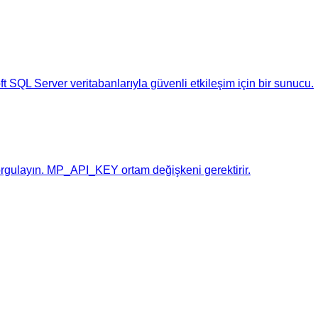
 SQL Server veritabanlarıyla güvenli etkileşim için bir sunucu.
sorgulayın. MP_API_KEY ortam değişkeni gerektirir.