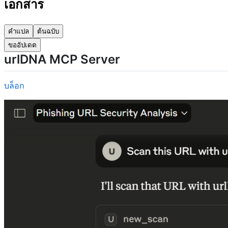
เอกสาร
คำแปล
ต้นฉบับ
ขออัปเดต
urlDNA MCP Server
บล็อก