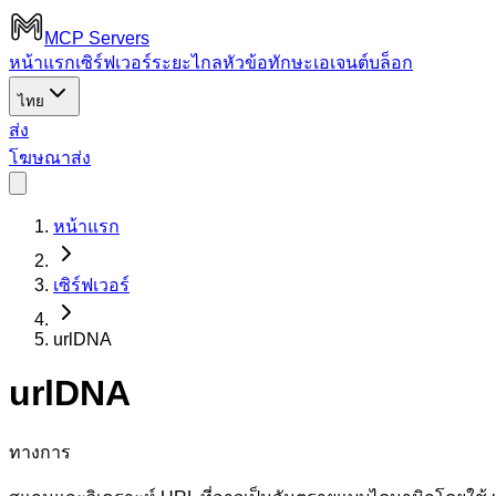
MCP Servers
หน้าแรก
เซิร์ฟเวอร์ระยะไกล
หัวข้อ
ทักษะเอเจนต์
บล็อก
ไทย
ส่ง
โฆษณา
ส่ง
หน้าแรก
เซิร์ฟเวอร์
urlDNA
urlDNA
ทางการ