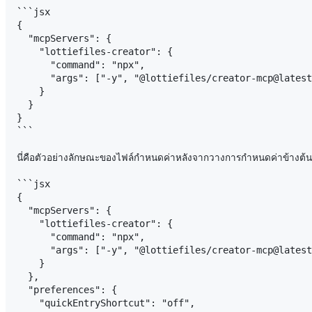
```jsx

{

  "mcpServers": {

    "lottiefiles-creator": {

      "command": "npx",

      "args": ["-y", "@lottiefiles/creator-mcp@latest
    }

  }

}

```

นี่คือตัวอย่างลักษณะของไฟล์กำหนดค่าหลังจากวางการกำหนดค่าข้างต้น
```jsx

{

  "mcpServers": {

    "lottiefiles-creator": {

      "command": "npx",

      "args": ["-y", "@lottiefiles/creator-mcp@latest
    }

  },

  "preferences": {

    "quickEntryShortcut": "off",
