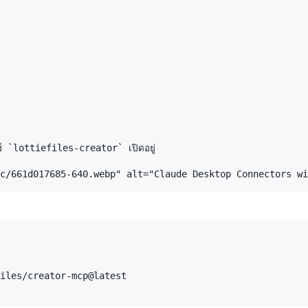
์ `lottiefiles-creator` เปิดอยู่

iles/creator-mcp@latest
