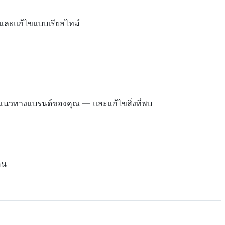
ฟล์และแก้ไขแบบเรียลไทม์
แนวทางแบรนด์ของคุณ — และแก้ไขสิ่งที่พบ
อน