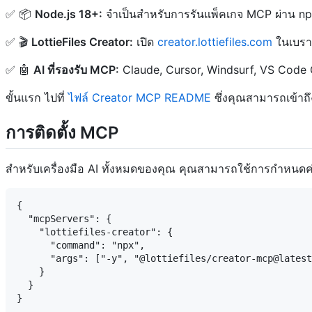
✅ 📦
Node.js 18+:
จำเป็นสำหรับการรันแพ็คเกจ MCP ผ่าน n
✅ 🎬
LottieFiles Creator:
เปิด
creator.lottiefiles.com
ในเบราว
✅ 🤖
AI ที่รองรับ MCP:
Claude, Cursor, Windsurf, VS Code Cop
ขั้นแรก ไปที่
ไฟล์ Creator MCP README
ซึ่งคุณสามารถเข้าถึ
การติดตั้ง MCP
สำหรับเครื่องมือ AI ทั้งหมดของคุณ คุณสามารถใช้การกำหนดค่า
{

  "mcpServers": {

    "lottiefiles-creator": {

      "command": "npx",

      "args": ["-y", "@lottiefiles/creator-mcp@latest
    }

  }
