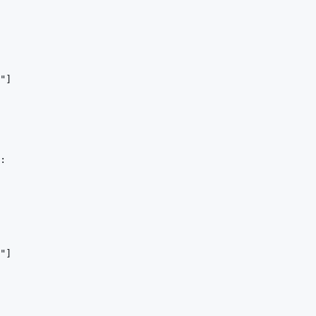
"]

:

"]
