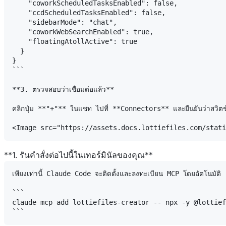
    "coworkScheduledTasksEnabled": false,

    "ccdScheduledTasksEnabled": false,

    "sidebarMode": "chat",

    "coworkWebSearchEnabled": true,

    "floatingAtollActive": true

  }

}

```

**3. ตรวจสอบว่าเชื่อมต่อแล้ว**

คลิกปุ่ม **"+"** ในแชท ไปที่ **Connectors** และยืนยันว่าสวิตช
**1. รันคำสั่งต่อไปนี้ในเทอร์มินัลของคุณ**
เพียงเท่านี้ Claude Code จะติดตั้งและลงทะเบียน MCP โดยอัตโนมัติ

```

claude mcp add lottiefiles-creator -- npx -y @lottief