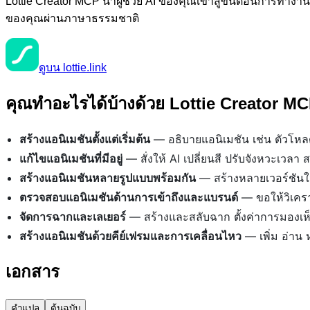
Lottie Creator MCP นำผู้ช่วย AI ของคุณเข้าสู่ขั้นตอนการทำงาน
ของคุณผ่านภาษาธรรมชาติ
ดูบน lottie.link
คุณทำอะไรได้บ้างด้วย Lottie Creator M
สร้างแอนิเมชันตั้งแต่เริ่มต้น
— อธิบายแอนิเมชัน เช่น ตัวโหลด
แก้ไขแอนิเมชันที่มีอยู่
— สั่งให้ AI เปลี่ยนสี ปรับจังหวะเวลา 
สร้างแอนิเมชันหลายรูปแบบพร้อมกัน
— สร้างหลายเวอร์ชันใน
ตรวจสอบแอนิเมชันด้านการเข้าถึงและแบรนด์
— ขอให้วิเคร
จัดการฉากและเลเยอร์
— สร้างและสลับฉาก ตั้งค่าการมองเ
สร้างแอนิเมชันด้วยคีย์เฟรมและการเคลื่อนไหว
— เพิ่ม อ่าน 
เอกสาร
คำแปล
ต้นฉบับ