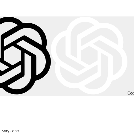
Co
lway.com