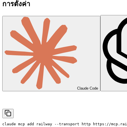
การตั้งค่า
Claude Code
claude mcp add railway --transport http https://mcp.rai