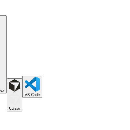
dex
VS Code
Cursor