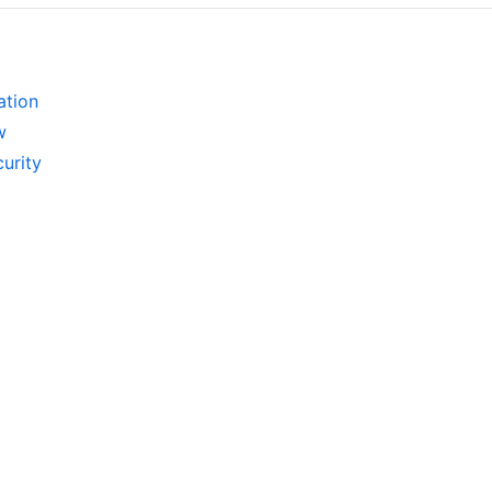
ation
w
urity