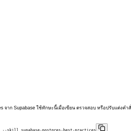
gres จาก Supabase ใช้ทักษะนี้เมื่อเขียน ตรวจสอบ หรือปรับแต่ง
 --skill supabase-postgres-best-practices