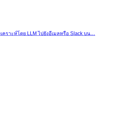
ังเคราะห์โดย LLM ไปยังอีเมลหรือ Slack บน…