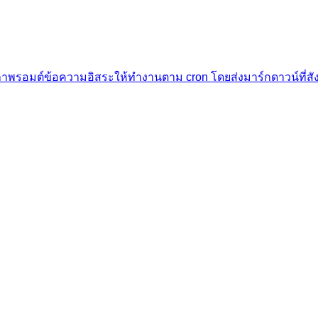
วลาพรอมต์ข้อความอิสระให้ทำงานตาม cron โดยส่งมาร์กดาวน์ที่ส