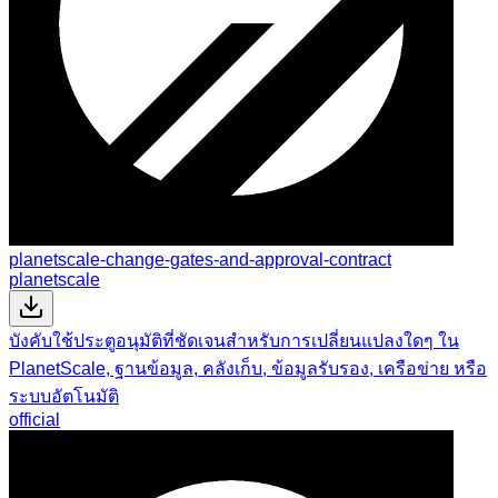
planetscale-change-gates-and-approval-contract
planetscale
บังคับใช้ประตูอนุมัติที่ชัดเจนสำหรับการเปลี่ยนแปลงใดๆ ใน
PlanetScale, ฐานข้อมูล, คลังเก็บ, ข้อมูลรับรอง, เครือข่าย หรือ
ระบบอัตโนมัติ
official