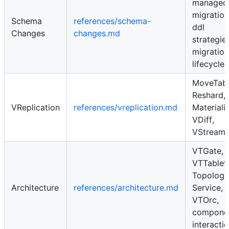
managed
migration
Schema
references/schema-
ddl
Changes
changes.md
strategies
migration
lifecycle
MoveTabl
Reshard,
VReplication
references/vreplication.md
Materiali
VDiff,
VStream
VTGate,
VTTablet,
Topology
Architecture
references/architecture.md
Service,
VTOrc,
compone
interacti