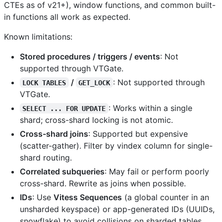
CTEs as of v21+), window functions, and common built-
in functions all work as expected.
Known limitations:
Stored procedures / triggers / events
: Not
supported through VTGate.
/
: Not supported through
LOCK TABLES
GET_LOCK
VTGate.
: Works within a single
SELECT ... FOR UPDATE
shard; cross-shard locking is not atomic.
Cross-shard joins
: Supported but expensive
(scatter-gather). Filter by vindex column for single-
shard routing.
Correlated subqueries
: May fail or perform poorly
cross-shard. Rewrite as joins when possible.
IDs
: Use
Vitess Sequences
(a global counter in an
unsharded keyspace) or app-generated IDs (UUIDs,
snowflake) to avoid collisions on sharded tables.