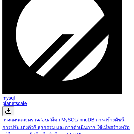
mysql
planetscale
วางแผนและตรวจสอบสคีมา MySQL/InnoDB การสร้างดัชนี
การปรับแต่งคิวรี ธุรกรรม และการดำเนินการ ใช้เมื่อสร้างหรือ