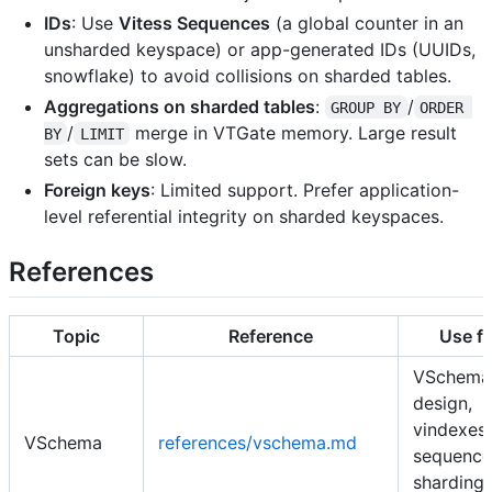
IDs
: Use
Vitess Sequences
(a global counter in an
unsharded keyspace) or app-generated IDs (UUIDs,
snowflake) to avoid collisions on sharded tables.
Aggregations on sharded tables
:
/
GROUP BY
ORDER 
/
merge in VTGate memory. Large result
BY
LIMIT
sets can be slow.
Foreign keys
: Limited support. Prefer application-
level referential integrity on sharded keyspaces.
References
Topic
Reference
Use fo
VSchema
design,
vindexes,
VSchema
references/vschema.md
sequence
sharding