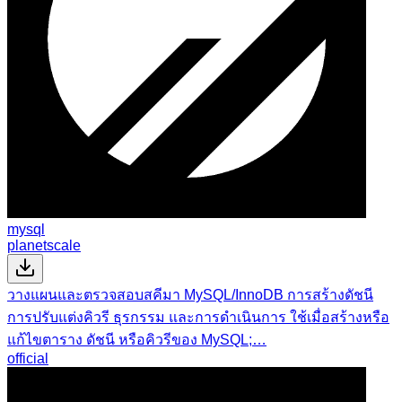
mysql
planetscale
วางแผนและตรวจสอบสคีมา MySQL/InnoDB การสร้างดัชนี
การปรับแต่งคิวรี ธุรกรรม และการดำเนินการ ใช้เมื่อสร้างหรือ
แก้ไขตาราง ดัชนี หรือคิวรีของ MySQL;…
official