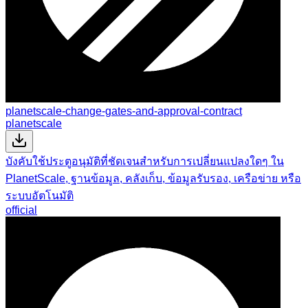
planetscale-change-gates-and-approval-contract
planetscale
บังคับใช้ประตูอนุมัติที่ชัดเจนสำหรับการเปลี่ยนแปลงใดๆ ใน
PlanetScale, ฐานข้อมูล, คลังเก็บ, ข้อมูลรับรอง, เครือข่าย หรือ
ระบบอัตโนมัติ
official