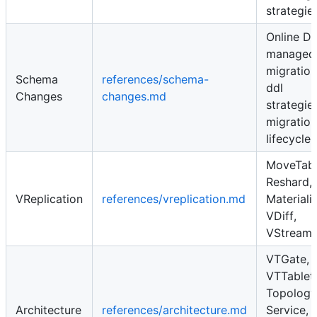
strategie
Online D
managed
migration
Schema
references/schema-
ddl
Changes
changes.md
strategies
migration
lifecycle
MoveTabl
Reshard,
VReplication
references/vreplication.md
Materiali
VDiff,
VStream
VTGate,
VTTablet,
Topology
Architecture
references/architecture.md
Service,