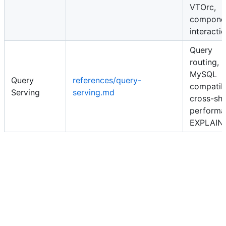
VTOrc,
compone
interacti
Query
routing,
MySQL
Query
references/query-
compatibi
Serving
serving.md
cross-sh
performa
EXPLAIN