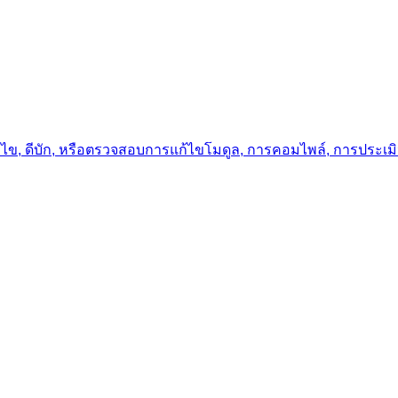
ก้ไข, ดีบัก, หรือตรวจสอบการแก้ไขโมดูล, การคอมไพล์, การประเ