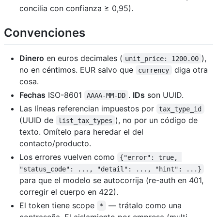
concilia con confianza ≥ 0,95).
Convenciones
Dinero
en euros decimales (
),
unit_price: 1200.00
no en céntimos. EUR salvo que
diga otra
currency
cosa.
Fechas
ISO-8601
.
IDs
son UUID.
AAAA-MM-DD
Las líneas referencian impuestos por
tax_type_id
(UUID de
), no por un código de
list_tax_types
texto. Omítelo para heredar el del
contacto/producto.
Los errores vuelven como
{"error": true, 
"status_code": ..., "detail": ..., "hint": ...}
para que el modelo se autocorrija (re-auth en 401,
corregir el cuerpo en 422).
El token tiene scope
— trátalo como una
*
contraseña. El aislamiento por empresa (multi-