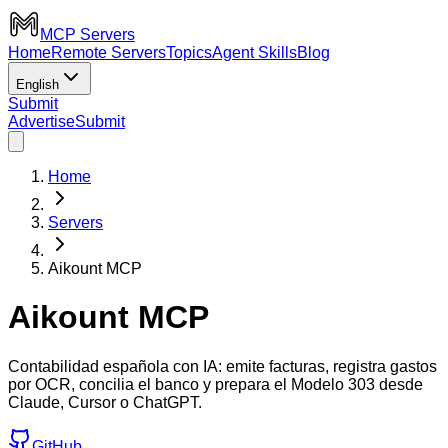
MCP Servers
Home
Remote Servers
Topics
Agent Skills
Blog
English
Submit
Advertise
Submit
Home
Servers
Aikount MCP
Aikount MCP
Contabilidad española con IA: emite facturas, registra gastos
por OCR, concilia el banco y prepara el Modelo 303 desde
Claude, Cursor o ChatGPT.
GitHub