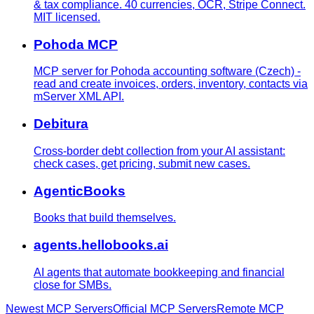
& tax compliance. 40 currencies, OCR, Stripe Connect.
MIT licensed.
Pohoda MCP
MCP server for Pohoda accounting software (Czech) -
read and create invoices, orders, inventory, contacts via
mServer XML API.
Debitura
Cross-border debt collection from your AI assistant:
check cases, get pricing, submit new cases.
AgenticBooks
Books that build themselves.
agents.hellobooks.ai
AI agents that automate bookkeeping and financial
close for SMBs.
Newest MCP Servers
Official MCP Servers
Remote MCP