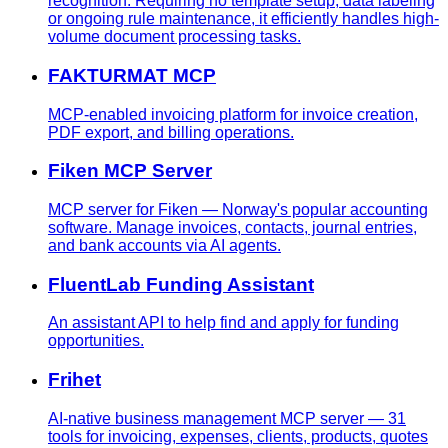
recognition. Requiring no template setup, data labeling
or ongoing rule maintenance, it efficiently handles high-
volume document processing tasks.
FAKTURMAT MCP
MCP-enabled invoicing platform for invoice creation,
PDF export, and billing operations.
Fiken MCP Server
MCP server for Fiken — Norway's popular accounting
software. Manage invoices, contacts, journal entries,
and bank accounts via AI agents.
FluentLab Funding Assistant
An assistant API to help find and apply for funding
opportunities.
Frihet
AI-native business management MCP server — 31
tools for invoicing, expenses, clients, products, quotes