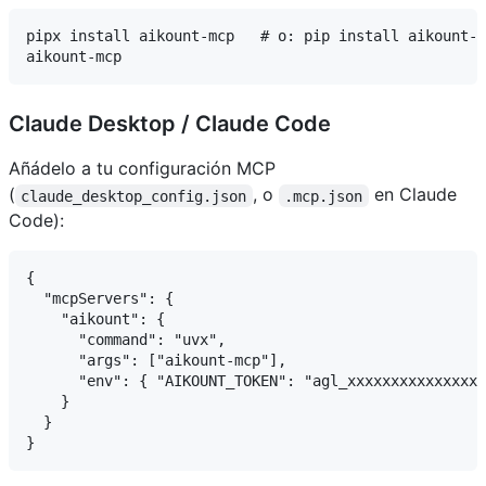
pipx install aikount-mcp   # o: pip install aikount-m
Claude Desktop / Claude Code
Añádelo a tu configuración MCP
(
, o
en Claude
claude_desktop_config.json
.mcp.json
Code):
{

  "mcpServers": {

    "aikount": {

      "command": "uvx",

      "args": ["aikount-mcp"],

      "env": { "AIKOUNT_TOKEN": "agl_xxxxxxxxxxxxxxxx
    }

  }
