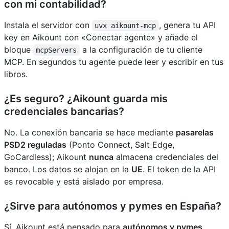
con mi contabilidad?
Instala el servidor con
, genera tu API
uvx aikount-mcp
key en Aikount con «Conectar agente» y añade el
bloque
a la configuración de tu cliente
mcpServers
MCP. En segundos tu agente puede leer y escribir en tus
libros.
¿Es seguro? ¿Aikount guarda mis
credenciales bancarias?
No. La conexión bancaria se hace mediante
pasarelas
PSD2 reguladas
(Ponto Connect, Salt Edge,
GoCardless); Aikount
nunca
almacena credenciales del
banco. Los datos se alojan en la
UE
. El token de la API
es revocable y está aislado por empresa.
¿Sirve para autónomos y pymes en España?
Sí. Aikount está pensado para
autónomos y pymes