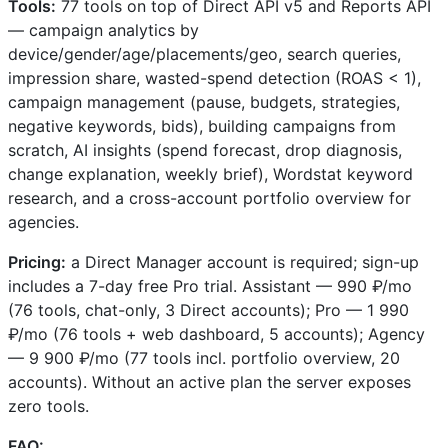
Tools:
77 tools on top of Direct API v5 and Reports API
— campaign analytics by
device/gender/age/placements/geo, search queries,
impression share, wasted-spend detection (ROAS < 1),
campaign management (pause, budgets, strategies,
negative keywords, bids), building campaigns from
scratch, AI insights (spend forecast, drop diagnosis,
change explanation, weekly brief), Wordstat keyword
research, and a cross-account portfolio overview for
agencies.
Pricing:
a Direct Manager account is required; sign-up
includes a 7-day free Pro trial. Assistant — 990 ₽/mo
(76 tools, chat-only, 3 Direct accounts); Pro — 1 990
₽/mo (76 tools + web dashboard, 5 accounts); Agency
— 9 900 ₽/mo (77 tools incl. portfolio overview, 20
accounts). Without an active plan the server exposes
zero tools.
FAQ: