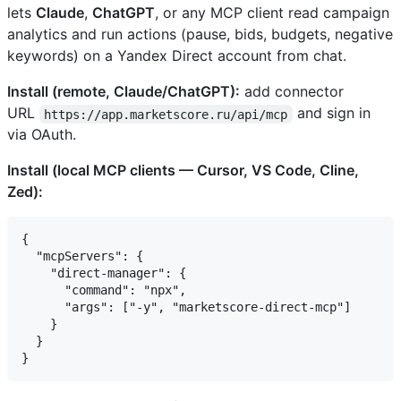
lets
Claude
,
ChatGPT
, or any MCP client read campaign
analytics and run actions (pause, bids, budgets, negative
keywords) on a Yandex Direct account from chat.
Install (remote, Claude/ChatGPT):
add connector
URL
and sign in
https://app.marketscore.ru/api/mcp
via OAuth.
Install (local MCP clients — Cursor, VS Code, Cline,
Zed):
{

  "mcpServers": {

    "direct-manager": {

      "command": "npx",

      "args": ["-y", "marketscore-direct-mcp"]

    }

  }
