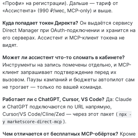
«Профи» на регистрации). Дальше — тариф от
«Ассистента» (990 ₽/мес, MCP-only) и выше.
Куда попадает токен Директа?
Он выдаётся сервису
Direct Manager при OAuth-подключении и хранится на
его серверах. Ассистент и MCP-клиент токена не
видят.
Может ли ассистент что-то сломать в кабинете?
Инструменты на запись помечены отдельно, и MCP-
клиент запрашивает подтверждение перед их
вызовом. Паузы кампаний и бюджеты автопилот сам
не трогает — только по вашей команде.
Работает ли с ChatGPT, Cursor, VS Code?
Да: Claude
и ChatGPT подключаются по URL напрямую,
Cursor/VS Code/Cline/Zed — через этот пакет (
npx -
).
y marketscore-direct-mcp
Чем отличается от бесплатных MCP-обёрток?
Кроме