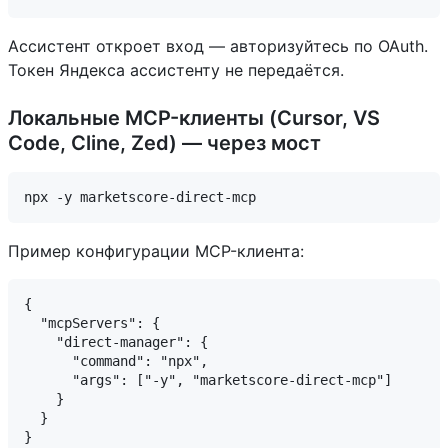
Ассистент откроет вход — авторизуйтесь по OAuth.
Токен Яндекса ассистенту не передаётся.
Локальные MCP-клиенты (Cursor, VS
Code, Cline, Zed) — через мост
Пример конфигурации MCP-клиента:
{

  "mcpServers": {

    "direct-manager": {

      "command": "npx",

      "args": ["-y", "marketscore-direct-mcp"]

    }

  }
