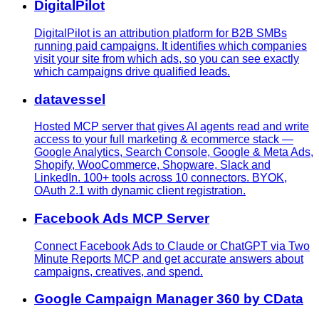
DigitalPilot
DigitalPilot is an attribution platform for B2B SMBs
running paid campaigns. It identifies which companies
visit your site from which ads, so you can see exactly
which campaigns drive qualified leads.
datavessel
Hosted MCP server that gives AI agents read and write
access to your full marketing & ecommerce stack —
Google Analytics, Search Console, Google & Meta Ads,
Shopify, WooCommerce, Shopware, Slack and
LinkedIn. 100+ tools across 10 connectors. BYOK,
OAuth 2.1 with dynamic client registration.
Facebook Ads MCP Server
Connect Facebook Ads to Claude or ChatGPT via Two
Minute Reports MCP and get accurate answers about
campaigns, creatives, and spend.
Google Campaign Manager 360 by CData