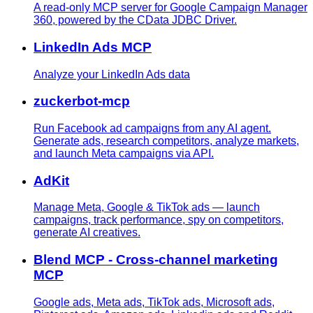
A read-only MCP server for Google Campaign Manager
360, powered by the CData JDBC Driver.
LinkedIn Ads MCP
Analyze your LinkedIn Ads data
zuckerbot-mcp
Run Facebook ad campaigns from any AI agent.
Generate ads, research competitors, analyze markets,
and launch Meta campaigns via API.
AdKit
Manage Meta, Google & TikTok ads — launch
campaigns, track performance, spy on competitors,
generate AI creatives.
Blend MCP - Cross-channel marketing
MCP
Google ads, Meta ads, TikTok ads, Microsoft ads,